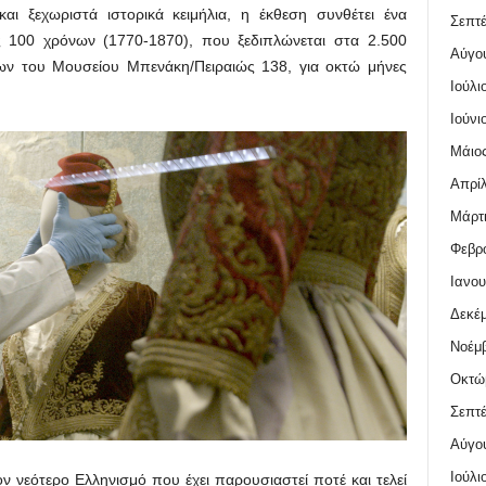
ι ξεχωριστά ιστορικά κειμήλια, η έκθεση συνθέτει ένα
Σεπτέ
ης 100 χρόνων (1770-1870), που ξεδιπλώνεται στα 2.500
Αύγο
ων του Μουσείου Μπενάκη/Πειραιώς 138, για οκτώ μήνες
Ιούλι
Ιούνι
Μάιος
Απρίλ
Μάρτι
Φεβρο
Ιανου
Δεκέμ
Νοέμβ
Οκτώ
Σεπτέ
Αύγο
Ιούλι
ον νεότερο Ελληνισμό που έχει παρουσιαστεί ποτέ και τελεί