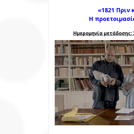
«1821
Πριν
Η προετοιμασί
Ημερομηνία μετάδοσης: 