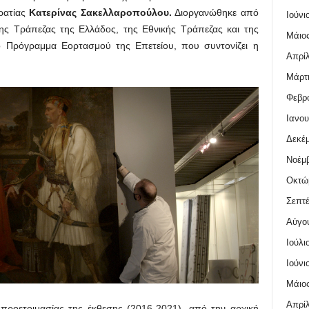
ρατίας
Κατερίνας Σακελλαροπούλου.
Διοργανώθηκε από
Ιούνι
ς Τράπεζας της Ελλάδος, της Εθνικής Τράπεζας και της
Μάιος
κό Πρόγραμμα Εορτασμού της Επετείου, που συντονίζει η
Απρίλ
Μάρτι
Φεβρο
Ιανου
Δεκέμ
Νοέμβ
Οκτώ
Σεπτέ
Αύγο
Ιούλι
Ιούνι
Μάιος
Απρίλ
 προετοιμασίας της έκθεσης (2016-2021), από την αρχική