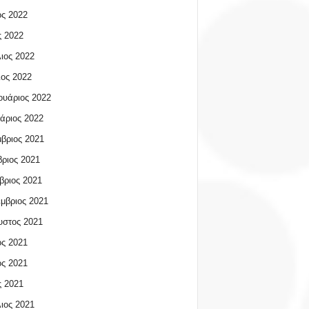
ος 2022
 2022
ιος 2022
ος 2022
υάριος 2022
άριος 2022
βριος 2021
ριος 2021
βριος 2021
μβριος 2021
υστος 2021
ος 2021
ος 2021
 2021
ιος 2021