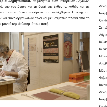
αρία Δημητριάδου,
επιμελήτρια των Ιστορικών Αρχείων,
Δεκέμ
ό, την ταυτότητα και τη δομή της έκθεσης, καθώς και τις
ονται πίσω από τα αντικείμενα που επιλέχθηκαν. Η αφήγηση
Νοέμβ
ών και συνδιοργανωτών αλλά και με θεαματικά πλάνα από το
Οκτώ
ας μοναδικής έκθεσης όπως αυτή.
Σεπτέ
Αύγο
Ιούλι
Ιούνι
Μάιος
Απρίλ
Μάρτι
Φεβρο
Ιανου
Δεκέμ
Νοέμβ
Οκτώ