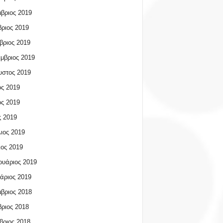
βριος 2019
ριος 2019
βριος 2019
μβριος 2019
υστος 2019
ος 2019
ος 2019
 2019
ιος 2019
ος 2019
υάριος 2019
άριος 2019
βριος 2018
ριος 2018
βριος 2018