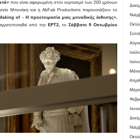
ετά»
που είναι αφιερωμένη στον εορτασμό των 200 χρόνων
Δεκέμ
είο Μπενάκη και η AbFab Productions παρουσιάζουν το
Νοέμβ
Making
of
–
Η προετοιμασία μιας μοναδικής έκθεσης»,
Οκτώ
γματοποιηθεί από την
ΕΡΤ2,
το
Σάββατο 9 Οκτωβρίου
Σεπτέ
Αύγο
Ιούλι
Ιούνι
Μάιος
Απρίλ
Μάρτι
Φεβρο
Ιανου
Δεκέμ
Νοέμβ
Οκτώ