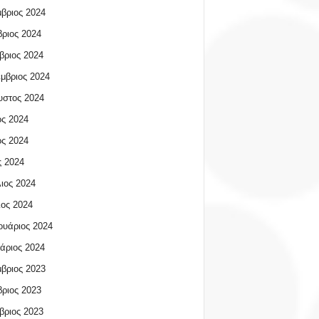
βριος 2024
ριος 2024
βριος 2024
μβριος 2024
υστος 2024
ος 2024
ος 2024
 2024
ιος 2024
ος 2024
υάριος 2024
άριος 2024
βριος 2023
ριος 2023
βριος 2023