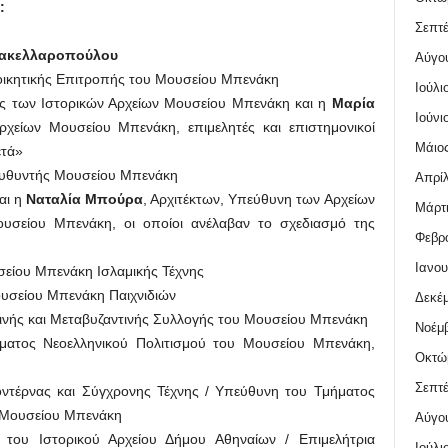
:
Σεπτέ
Σακελλαροπούλου
Αύγο
οικητικής Επιτροπής του Μουσείου Μπενάκη
Ιούλι
 των Ιστορικών Αρχείων Μουσείου Μπενάκη και η
Μαρία
Ιούνι
ρχείων Μουσείου Μπενάκη, επιμελητές και επιστημονικοί
Μάιος
ετά»
ευθυντής Μουσείου Μπενάκη
Απρίλ
αι η
Ναταλία Μπούρα
, Αρχιτέκτων, Υπεύθυνη των Αρχείων
Μάρτι
Μουσείου Μπενάκη, οι οποίοι ανέλαβαν το σχεδιασμό της
Φεβρο
Ιανου
είου Μπενάκη Ισλαμικής Τέχνης
υσείου Μπενάκη Παιχνιδιών
Δεκέμ
ινής και Μεταβυζαντινής Συλλογής του Μουσείου Μπενάκη
Νοέμβ
ματος Νεοελληνικού Πολιτισμού του Μουσείου Μπενάκη,
Οκτώ
Σεπτέ
ντέρνας και Σύγχρονης Τέχνης / Υπεύθυνη του Τμήματος
υ Μουσείου Μπενάκη
Αύγο
του Ιστορικού Αρχείου Δήμου Αθηναίων / Επιμελήτρια
Ιούλι