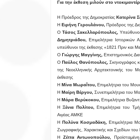
Για την έκθεση μιλούν στο ντοκιμαντέρ
Η Πρόεδρος της Δημοκρατίας
Κατερίνα 
Η
Ειρήνη Γερουλάνου,
Πρόεδρος της Δι
Ο
Τάσος Σακελλαρόπουλος,
Υπεύθυνος
Δημητριάδου,
Επιμελήτρια Ιστορικών Α
υπεύθυνοι της έκθεσης «1821 Πριν και Μ
Ο
Γιώργης Μαγγίνης,
Επιστημονικός Δι
Ο
Παύλος Θανόπουλος,
Σκηνογράφος κ
της Νεοελληνικής Αρχιτεκτονικής του 
έκθεσης
Η
Μίνα Μωραΐτου,
Επιμελήτρια του Μουσ
Η
Μαίρη Βέργου,
Συνεπιμελήτρια του Μο
Η
Μάρα Βερύκοκου,
Επιμελήτρια Βυζαντ
Η
Ξένια Πολίτου,
Επιμελήτρια του Τμή
Αιγέας ΑΜΚΕ
Η
Πολύνα Κοσμαδάκη,
Επιμελήτρια Μο
Ζωγραφικής, Χαρακτικής και Σχεδίων το
Η
Ζέττα Αντωνοπούλου,
Προϊσταμένη 