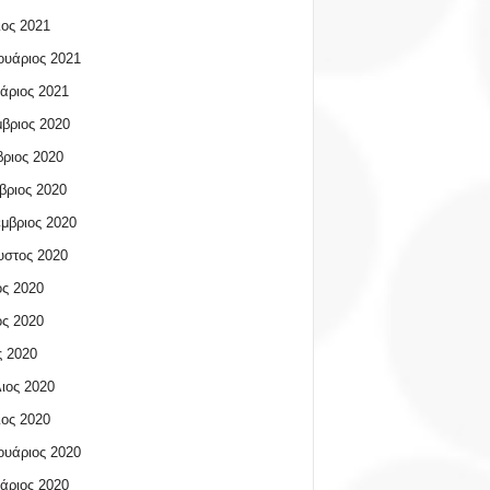
ος 2021
υάριος 2021
άριος 2021
βριος 2020
ριος 2020
βριος 2020
μβριος 2020
υστος 2020
ος 2020
ος 2020
 2020
ιος 2020
ος 2020
υάριος 2020
άριος 2020