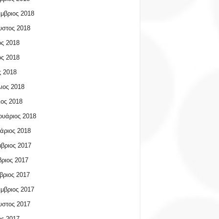
μβριος 2018
υστος 2018
ος 2018
ος 2018
 2018
ιος 2018
ος 2018
υάριος 2018
άριος 2018
βριος 2017
ριος 2017
βριος 2017
μβριος 2017
υστος 2017
ος 2017