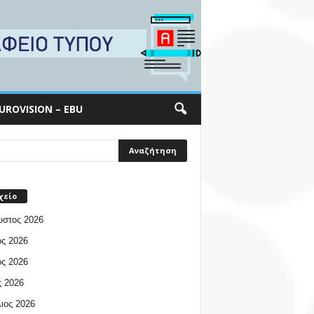
UROVISION – EBU
χείο
υστος 2026
ος 2026
ος 2026
 2026
ιος 2026