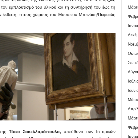
 τον εμπλουτισμό του υλικού και τη συντήρησή του έως τη
Μάρτι
ην έκθεση, στους χώρους του Μουσείου Μπενάκη/Πειραιώς
Φεβρο
Ιανου
Δεκέμ
Νοέμβ
Οκτώ
Σεπτέ
Αύγο
Ιούλι
Ιούνι
Μάιος
Απρίλ
Μάρτι
Φεβρο
εσης
Τάσο Σακελλαρόπουλο,
υπεύθυνο των Ιστορικών
Ιανου