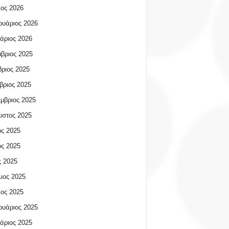
ος 2026
υάριος 2026
άριος 2026
βριος 2025
ριος 2025
βριος 2025
μβριος 2025
υστος 2025
ος 2025
ος 2025
 2025
ιος 2025
ος 2025
υάριος 2025
άριος 2025