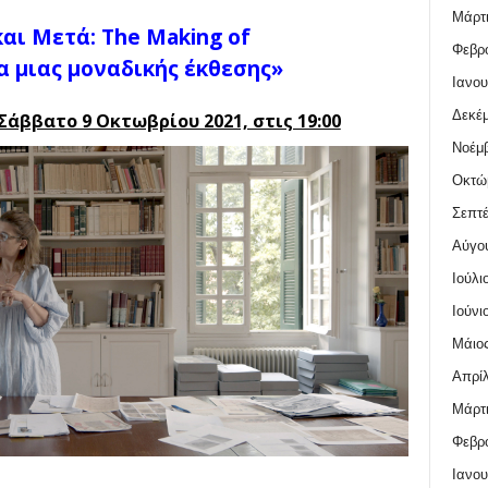
Μάρτι
και
Μετά
: The Making of
Φεβρο
α μιας μοναδικής έκθεσης
»
Ιανου
Δεκέμ
Σάββατο 9 Οκτωβρίου 2021, στις 19:00
Νοέμβ
Οκτώ
Σεπτέ
Αύγο
Ιούλι
Ιούνι
Μάιος
Απρίλ
Μάρτι
Φεβρο
Ιανου