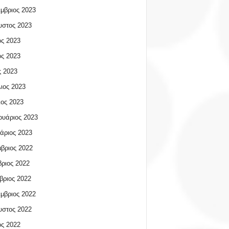
μβριος 2023
υστος 2023
ος 2023
ος 2023
 2023
ιος 2023
ος 2023
υάριος 2023
άριος 2023
βριος 2022
ριος 2022
βριος 2022
μβριος 2022
υστος 2022
ος 2022