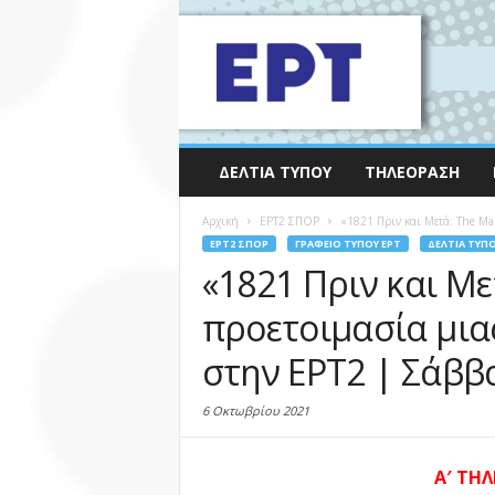
ΔΕΛΤΊΑ ΤΎΠΟΥ
ΤΗΛΕΌΡΑΣΗ
Αρχική
EΡΤ2 ΣΠΟΡ
«1821 Πριν και Μετά: The Mak
EΡΤ2 ΣΠΟΡ
ΓΡΑΦΕΊΟ ΤΎΠΟΥ ΕΡΤ
ΔΕΛΤΊΑ ΤΎΠ
«1821 Πριν και Με
προετοιμασία μια
στην ΕΡΤ2 | Σάββ
6 Οκτωβρίου 2021
A′
ΤΗΛ