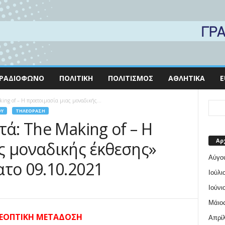
ΡΑΔΙΌΦΩΝΟ
ΠΟΛΙΤΙΚΉ
ΠΟΛΙΤΙΣΜΌΣ
ΑΘΛΗΤΙΚΆ
E
ing of – Η προετοιμασία μιας μοναδικής...
ΟΥ
ΤΗΛΕΌΡΑΣΗ
τά: The Making of – Η
Αρ
ς μοναδικής έκθεσης»
Αύγο
ατο 09.10.2021
Ιούλι
Ιούνι
Μάιος
ΕΟΠΤΙΚΗ ΜΕΤΑΔΟΣΗ
Απρίλ