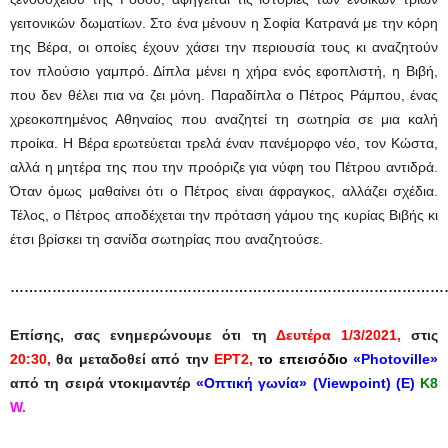
γειτονικών δωματίων. Στο ένα μένουν η Σοφία Κατρανά με την κόρη
της Βέρα, οι οποίες έχουν χάσει την περιουσία τους κι αναζητούν
τον πλούσιο γαμπρό. Δίπλα μένει η χήρα ενός εφοπλιστή, η Βιβή,
που δεν θέλει πια να ζει μόνη. Παραδίπλα ο Πέτρος Ράμπου, ένας
χρεοκοπημένος Αθηναίος που αναζητεί τη σωτηρία σε μια καλή
προίκα. Η Βέρα ερωτεύεται τρελά έναν πανέμορφο νέο, τον Κώστα,
αλλά η μητέρα της που την προόριζε για νύφη του Πέτρου αντιδρά.
Όταν όμως μαθαίνει ότι ο Πέτρος είναι άφραγκος, αλλάζει σχέδια.
Τέλος, ο Πέτρος αποδέχεται την πρόταση γάμου της κυρίας Βιβής κι
έτσι βρίσκει τη σανίδα σωτηρίας που αναζητούσε.
……………………………………………………………………………………
Επίσης, σας ενημερώνουμε
ότι τη
Δ
ευτέρα 1/3/2021,
στις
20:30,
θα μεταδοθεί από την
ΕΡΤ2,
το επεισόδιο
«Photoville»
από τη σειρά ντοκιμαντέρ
«Οπτική γωνία»
(
Viewpoint
)
(Ε)
Κ8
W.