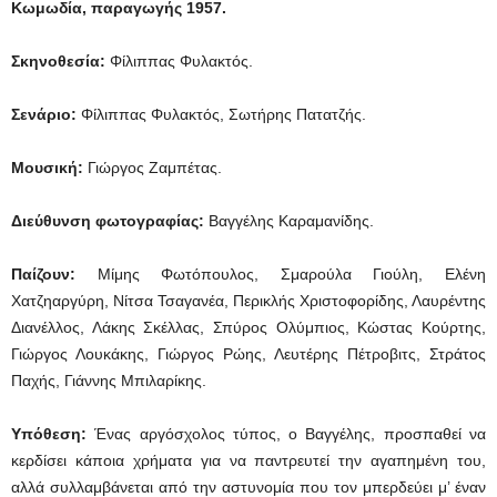
Κωμωδία, παραγωγής 1957.
Σκηνοθεσία:
Φίλιππας Φυλακτός.
Σενάριο:
Φίλιππας Φυλακτός, Σωτήρης Πατατζής.
Μουσική:
Γιώργος Ζαμπέτας.
Διεύθυνση φωτογραφίας:
Βαγγέλης Καραμανίδης.
Παίζουν:
Μίμης Φωτόπουλος, Σμαρούλα Γιούλη, Ελένη
Χατζηαργύρη, Νίτσα Τσαγανέα, Περικλής Χριστοφορίδης, Λαυρέντης
Διανέλλος, Λάκης Σκέλλας, Σπύρος Ολύμπιος, Κώστας Κούρτης,
Γιώργος Λουκάκης, Γιώργος Ρώης, Λευτέρης Πέτροβιτς, Στράτος
Παχής, Γιάννης Μπιλαρίκης.
Υπόθεση:
Ένας αργόσχολος τύπος, ο Βαγγέλης, προσπαθεί να
κερδίσει κάποια χρήματα για να παντρευτεί την αγαπημένη του,
αλλά συλλαμβάνεται από την αστυνομία που τον μπερδεύει μ’ έναν