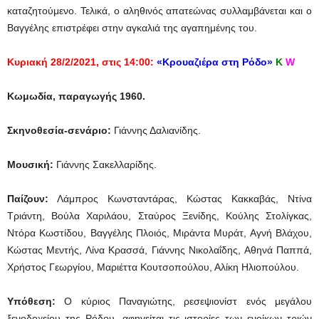
καταζητούμενο. Τελικά, ο αληθινός απατεώνας συλλαμβάνεται και ο
Βαγγέλης επιστρέφει στην αγκαλιά της αγαπημένης του.
Κυριακή 28/2/2021, στις 14:00:
«Κρουαζιέρα στη Ρόδο»
Κ
W
Κωμωδία, παραγωγής 1960.
Σκηνοθεσία-σενάριο:
Γιάννης Δαλιανίδης.
Μουσική:
Γιάννης Σακελλαρίδης.
Παίζουν:
Λάμπρος Κωνσταντάρας, Κώστας Κακκαβάς, Ντίνα
Τριάντη, Βούλα Χαριλάου, Σταύρος Ξενίδης, Κούλης Στολίγκας,
Ντόρα Κωστίδου, Βαγγέλης Πλοιός, Μιράντα Μυράτ, Αγνή Βλάχου,
Κώστας Μεντής, Λίνα Κρασσά, Γιάννης Νικολαΐδης, Αθηνά Παππά,
Χρήστος Γεωργίου, Μαριέττα Κουτσοπούλου, Αλίκη Ηλιοπούλου.
Υπόθεση:
Ο κύριος Παναγιώτης, ρεσεψιονίστ ενός μεγάλου
ξενοδοχείου της Ρόδου, αφηγείται τις ιστορίες των ενοίκων τριών