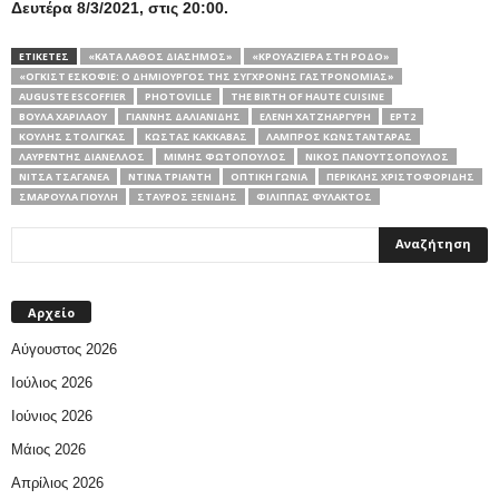
Δευτέρα 8/3/2021, στις 20:00.
ΕΤΙΚΕΤΕΣ
«ΚΑΤΆ ΛΆΘΟΣ ΔΙΆΣΗΜΟΣ»
«ΚΡΟΥΑΖΙΈΡΑ ΣΤΗ ΡΌΔΟ»
«ΟΓΚΊΣΤ ΕΣΚΟΦΙΈ: Ο ΔΗΜΙΟΥΡΓΌΣ ΤΗΣ ΣΎΓΧΡΟΝΗΣ ΓΑΣΤΡΟΝΟΜΊΑΣ»
AUGUSTE ESCOFFIER
PHOTOVILLE
THE BIRTH OF HAUTE CUISINE
ΒΟΎΛΑ ΧΑΡΙΛΆΟΥ
ΓΙΆΝΝΗΣ ΔΑΛΙΑΝΊΔΗΣ
ΕΛΈΝΗ ΧΑΤΖΗΑΡΓΎΡΗ
ΕΡΤ2
ΚΟΎΛΗΣ ΣΤΟΛΊΓΚΑΣ
ΚΏΣΤΑΣ ΚΑΚΚΑΒΆΣ
ΛΆΜΠΡΟΣ ΚΩΝΣΤΑΝΤΆΡΑΣ
ΛΑΥΡΈΝΤΗΣ ΔΙΑΝΈΛΛΟΣ
ΜΊΜΗΣ ΦΩΤΌΠΟΥΛΟΣ
ΝΊΚΟΣ ΠΑΝΟΥΤΣΌΠΟΥΛΟΣ
ΝΊΤΣΑ ΤΣΑΓΑΝΈΑ
ΝΤΊΝΑ ΤΡΙΆΝΤΗ
ΟΠΤΙΚΗ ΓΩΝΙΑ
ΠΕΡΙΚΛΉΣ ΧΡΙΣΤΟΦΟΡΊΔΗΣ
ΣΜΑΡΟΎΛΑ ΓΙΟΎΛΗ
ΣΤΑΎΡΟΣ ΞΕΝΊΔΗΣ
ΦΊΛΙΠΠΑΣ ΦΥΛΑΚΤΌΣ
Αρχείο
Αύγουστος 2026
Ιούλιος 2026
Ιούνιος 2026
Μάιος 2026
Απρίλιος 2026