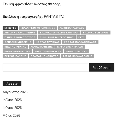
Γενική φροντίδα:
Κώστας Φέρρης.
Εκτέλεση παραγωγής:
PANTAS TV.
ΕΤΙΚΕΤΕΣ
«ΚΑΛΛΙΤΕΧΝΙΚΌ ΚΑΦΕΝΕΊΟ»
ΑΛΊΚΗ ΚΑΓΙΑΛΌΓΛΟΥ
ΑΝΤΏΝΗΣ ΚΑΛΟΓΙΆΝΝΗΣ
ΒΑΣΊΛΗΣ ΠΑΠΑΚΩΝΣΤΑΝΤΊΝΟΥ
ΒΑΣΊΛΗΣ ΤΣΙΒΙΛΊΚΑΣ
ΓΙΆΝΝΗΣ ΘΩΜΌΠΟΥΛΟΣ
ΔΗΜΉΤΡΗΣ ΜΗΤΡΟΠΆΝΟΣ
ΕΡΤ2
ΘΑΝΆΣΗΣ ΜΩΡΑΪ́ΤΗΣ
ΚΏΣΤΑΣ ΜΥΛΩΝΆΣ
ΚΏΣΤΑΣ ΠΑΠΑΔΌΠΟΥΛΟΣ
ΚΏΣΤΑΣ ΦΈΡΡΗΣ
ΛΆΚΗΣ ΚΑΡΝΈΖΗΣ
ΜΑΡΊΑ ΔΗΜΗΤΡΙΆΔΗ
ΜΑΡΊΑ ΦΑΡΑΝΤΟΎΡΗ
ΜΊΚΗΣ ΘΕΟΔΩΡΆΚΗΣ
ΜΊΜΗΣ ΠΛΈΣΣΑΣ
ΠΈΤΡΟΣ ΠΑΝΔΉΣ
ΣΤΑΜΆΤΗΣ ΚΌΚΟΤΑΣ
ΤΆΣΟΣ ΚΑΡΑΚΑΤΣΆΝΗΣ
Αρχείο
Αύγουστος 2026
Ιούλιος 2026
Ιούνιος 2026
Μάιος 2026