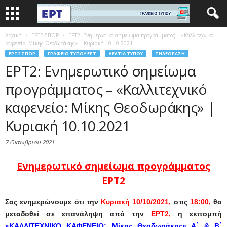
Αρχική
EΡΤ2 ΣΠΟΡ
ΕΡΤ2: Ενημερωτικό σημείωμα προγράμματος – «Καλλιτεχνικό
καφενείο: Μίκης Θεοδωράκης» | Κυριακή 10.10.2021
EΡΤ2 ΣΠΟΡ
ΓΡΑΦΕΊΟ ΤΎΠΟΥ ΕΡΤ
ΔΕΛΤΊΑ ΤΎΠΟΥ
ΤΗΛΕΌΡΑΣΗ
ΕΡΤ2: Ενημερωτικό σημείωμα
προγράμματος – «Καλλιτεχνικό
καφενείο: Μίκης Θεοδωράκης» |
Κυριακή 10.10.2021
7 Οκτωβρίου 2021
Ενημερωτικό σημείωμα
προγράμματος
ΕΡΤ2
Σας ενημερώνουμε ότι την
Κυριακή 10/10/2021,
στις
18:00,
θα
μεταδοθεί σε επανάληψη από την
ΕΡΤ2,
η εκπομπή
«ΚΑΛΛΙΤΕΧΝΙΚΟ ΚΑΦΕΝΕΙΟ: Μίκης Θεοδωράκης» Α΄ & Β΄