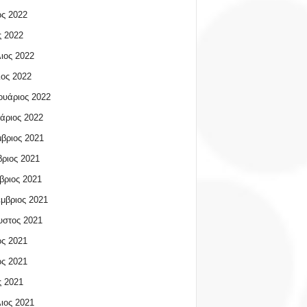
ος 2022
 2022
ιος 2022
ος 2022
υάριος 2022
άριος 2022
βριος 2021
ριος 2021
βριος 2021
μβριος 2021
υστος 2021
ος 2021
ος 2021
 2021
ιος 2021