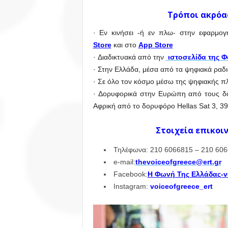
Τρόποι ακρόα
· Εν κινήσει -ή εν πλω- στην εφαρμο
Store
και στο
App Store
· Διαδικτυακά από την
ιστοσελίδα της 
· Στην Ελλάδα, μέσα από τα ψηφιακά ραδιό
· Σε όλο τον κόσμο μέσω της ψηφιακής πλ
· Δορυφορικά στην Ευρώπη από τους δορ
Αφρική από το δορυφόρο Hellas Sat 3, 39
Στοιχεία επικοι
Τηλέφωνα: 210 6066815 – 210 606
e-mail:
thevoiceofgreece@ert.gr
Facebook:
Η Φωνή Της Ελλάδας-v
Instagram:
voiceofgreece_ert