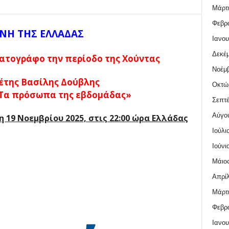
Μάρτι
Φεβρο
ΝΗ ΤΗΣ ΕΛΛΑΔΑΣ
Ιανου
Δεκέμ
ματογράφο την περίοδο της Χούντας
Νοέμβ
έτης Βασίλης Δούβλης
Οκτώ
Τα πρόσωπα της εβδομάδας»
Σεπτέ
Αύγο
 19 Νοεμβρίου 2025, στις 22:00 ώρα Ελλάδας
Ιούλι
Ιούνι
Μάιος
Απρίλ
Μάρτι
Φεβρο
Ιανου