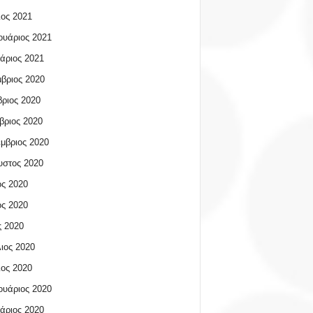
ος 2021
υάριος 2021
άριος 2021
βριος 2020
ριος 2020
βριος 2020
μβριος 2020
υστος 2020
ος 2020
ος 2020
 2020
ιος 2020
ος 2020
υάριος 2020
άριος 2020