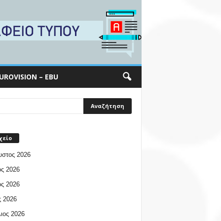
UROVISION – EBU
χείο
υστος 2026
ος 2026
ος 2026
 2026
ιος 2026