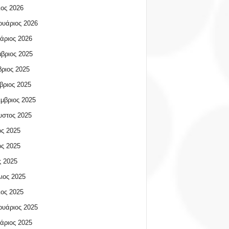
ος 2026
υάριος 2026
άριος 2026
βριος 2025
ριος 2025
βριος 2025
μβριος 2025
υστος 2025
ος 2025
ος 2025
 2025
ιος 2025
ος 2025
υάριος 2025
άριος 2025