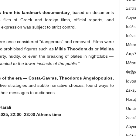
Σεπτέ
s from his landmark documentary
, based on documents
Αύγο
p files of Greek and foreign films, official reports, and
Ιούλι
expression was subject to strict control.
Ιούνι
were once considered “dangerous” and removed. Films were
Μάιος
o prohibited figures such as
Mikis Theodorakis
or
Melina
Απρίλ
rty, nudity, or even the breaking of plates in nightclubs —
Μάρτι
ealed to the lower instincts of the public.”
Φεβρο
 of the era — Costa-Gavras, Theodoros Angelopoulos,
Ιανου
ive strategies and subtle narrative choices, found ways to
Δεκέμ
heir messages to audiences.
Νοέμβ
Karali
Οκτώ
025, 22:00–23:00 Athens time
Σεπτέ
Αύγο
Ιούλι