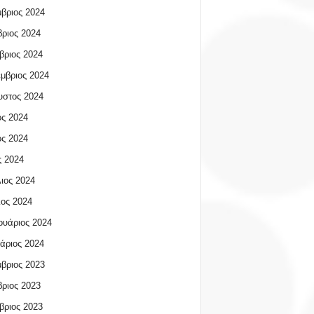
βριος 2024
ριος 2024
βριος 2024
μβριος 2024
υστος 2024
ος 2024
ος 2024
 2024
ιος 2024
ος 2024
υάριος 2024
άριος 2024
βριος 2023
ριος 2023
βριος 2023