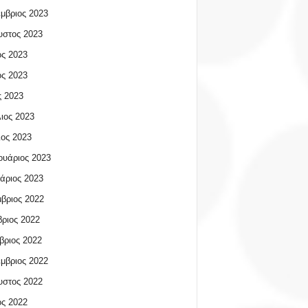
μβριος 2023
υστος 2023
ος 2023
ος 2023
 2023
ιος 2023
ος 2023
υάριος 2023
άριος 2023
βριος 2022
ριος 2022
βριος 2022
μβριος 2022
υστος 2022
ος 2022