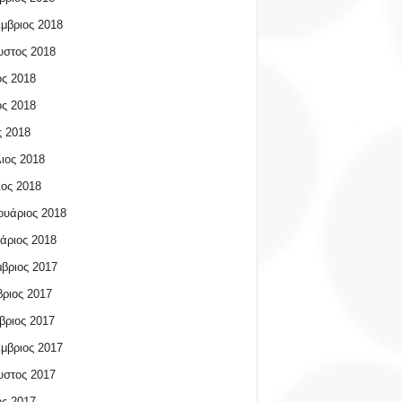
μβριος 2018
υστος 2018
ος 2018
ος 2018
 2018
ιος 2018
ος 2018
υάριος 2018
άριος 2018
βριος 2017
ριος 2017
βριος 2017
μβριος 2017
υστος 2017
ος 2017