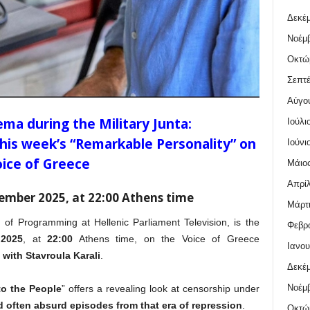
Δεκέμ
Νοέμβ
Οκτώ
Σεπτέ
Αύγο
ema during the Military Junta:
Ιούλι
 this week’s “Remarkable Personality” on
Ιούνι
ice of Greece
Μάιος
Απρίλ
mber 2025, at 22:00 Athens time
Μάρτι
d of Programming at Hellenic Parliament Television, is the
Φεβρο
2025
, at
22:00
Athens time, on the Voice of Greece
Ιανου
with Stavroula Karali
.
Δεκέμ
Νοέμβ
to the People
” offers a revealing look at censorship under
d often absurd episodes from that era of repression
.
Οκτώ