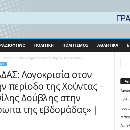
ΡΑΔΙΌΦΩΝΟ
ΠΟΛΙΤΙΚΉ
ΠΟΛΙΤΙΣΜΌΣ
ΑΘΛΗΤΙΚΆ
E
Λογοκρισία στον κινηματογράφο την περίοδο της Χούντας –...
ΩΝΟ
ΔΑΣ: Λογοκρισία στον
Αρ
ν περίοδο της Χούντας –
Αύγο
ίλης Δούβλης στην
Ιούλι
σωπα της εβδομάδας» |
Ιούνι
Μάιος
Απρίλ