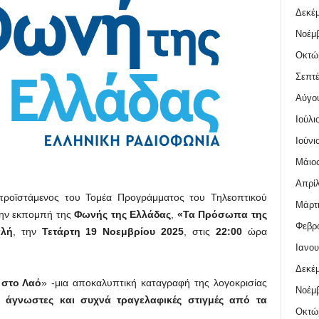
Δεκέμ
Νοέμβ
Οκτώ
Σεπτέ
Αύγο
Ιούλι
Ιούνι
Μάιος
Απρίλ
προϊστάμενος του Τομέα Προγράμματος του Τηλεοπτικού
Μάρτι
την εκπομπή της
Φωνής της Ελλάδας
,
«Τα Πρόσωπα της
Φεβρο
αλή
, την
Τετάρτη 19 Νοεμβρίου 2025
, στις
22:00
ώρα
Ιανου
Δεκέμ
 στο Λαό
» -μια αποκαλυπτική καταγραφή της λογοκρισίας
Νοέμβ
άγνωστες και συχνά τραγελαφικές στιγμές από τα
Οκτώ