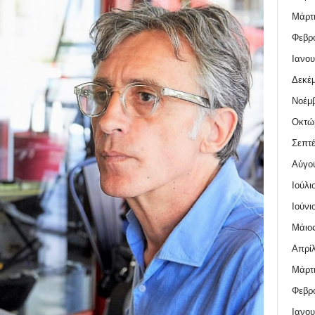
Μάρτι
Φεβρο
Ιανου
Δεκέμ
Νοέμβ
Οκτώ
Σεπτέ
Αύγο
Ιούλι
Ιούνι
Μάιος
Απρίλ
Μάρτι
Φεβρο
Ιανου