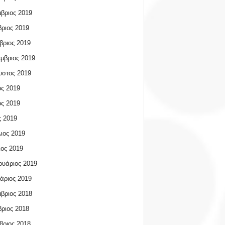
βριος 2019
ριος 2019
βριος 2019
μβριος 2019
υστος 2019
ος 2019
ος 2019
 2019
ιος 2019
ος 2019
υάριος 2019
άριος 2019
βριος 2018
ριος 2018
βριος 2018