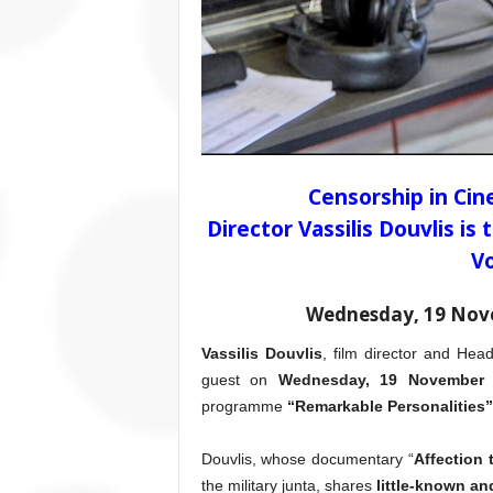
Censorship in Cin
Director Vassilis Douvlis is
Vo
Wednesday, 19 Nove
Vassilis Douvlis
, film director and Hea
guest on
Wednesday, 19 November 
programme
“Remarkable Personalities” 
Douvlis, whose documentary “
Affection 
the military junta, shares
little-known an