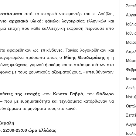
Σεπτέ
οσπάσματα
από το ιστορικό ντοκιμαντέρ του κ. Δούβλη,
Αύγο
ιο αρχειακό υλικό
: φάκελοι λογοκρισίας ελληνικών και
Ιούλι
ό μια εποχή που κάθε καλλιτεχνική έκφραση περνούσε από
Ιούνι
Μάιος
ε αφαιρέθηκαν ως επικίνδυνες. Ταινίες λογοκρίθηκαν και
Απρίλ
 απαγορευμένα πρόσωπα όπως ο
Μίκης Θεοδωράκης
ή η
Μάρτι
εικόνες φτώχειας, γυμνού ή ακόμη και το σπάσιμο πιάτων στα
Φεβρο
μφωνα με τους χουντικούς αξιωματούχους, «απευθύνονταν
Ιανου
Δεκέμ
θέτες της εποχής
-τον
Κώστα Γαβρά
, τον
Θόδωρο
Νοέμβ
– που με ευρηματικότητα και τεχνάσματα κατόρθωναν να
Οκτώ
ούν έμμεσα τα μηνύματά τους στο κοινό.
Σεπτέ
Καραλή
Αύγο
, 22:00-23:00 ώρα Ελλάδας
Ιούλι