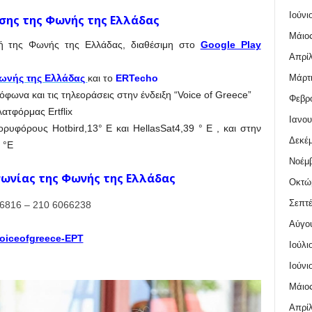
Ιούνι
σης της Φωνής της Ελλάδας
Μάιος
γή της Φωνής της Ελλάδας, διαθέσιμη στο
Google Play
Απρίλ
Μάρτι
Φωνής της Ελλάδας
και το
ERTecho
φωνα και τις τηλεοράσεις στην ένδειξη “Voice of Greece”
Φεβρο
ατφόρμας Ertflix
Ιανου
υφόρους Hotbird,13° E και HellasSat4,39 ° E , και στην
Δεκέμ
 °E
Νοέμβ
νωνίας της Φωνής της Ελλάδας
Οκτώ
Σεπτέ
6816 – 210 6066238
Αύγο
oiceofgreece-ΕΡΤ
Ιούλι
Ιούνι
Μάιος
Απρίλ