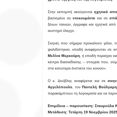
Στην εκπομπή ακούγονται
ηχητικά απ
βασισμένο σε
ντοκουμέντα
και σε
σπάν
ξένων ταινιών, έγγραφα και ηχητικά απ
αυστηρό έλεγχο.
Σκηνές που σήμερα προκαλούν γέλιο, τότ
ψαλιδίστηκαν, επειδή αναφέρονταν σε
Μελίνα Μερκούρη
, ή επειδή περιείχαν 
κέντρα διασκέδασης – στοιχεία που, σύ
στα κατώτερα ένστικτα του κοινού».
Ο κ. Δούβλης αναφέρεται και σε
σκηνο
Αγγελόπουλο
, τον
Παντελή Βούλγαρη
παρακάμπτουν τη λογοκρισία και να περν
Επιμέλεια – παρουσίαση: Σταυρούλα 
Μετάδοση: Τετάρτη 19 Νοεμβρίου 2025