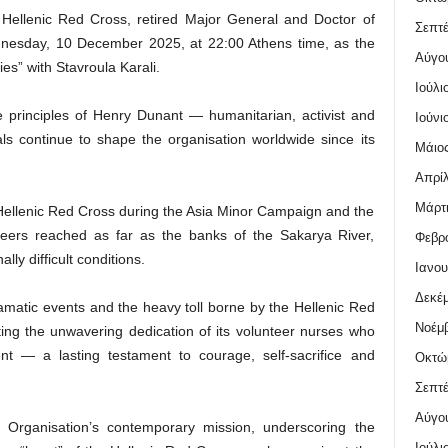
e Hellenic Red Cross, retired Major General and Doctor of
Σεπτέ
nesday, 10 December 2025, at 22:00 Athens time, as the
Αύγο
es” with Stavroula Karali.
Ιούλι
re principles of Henry Dunant — humanitarian, activist and
Ιούνι
s continue to shape the organisation worldwide since its
Μάιος
Απρίλ
Μάρτι
he Hellenic Red Cross during the Asia Minor Campaign and the
teers reached as far as the banks of the Sakarya River,
Φεβρο
ly difficult conditions.
Ιανου
Δεκέμ
ramatic events and the heavy toll borne by the Hellenic Red
Νοέμβ
ing the unwavering dedication of its volunteer nurses who
 — a lasting testament to courage, self-sacrifice and
Οκτώ
Σεπτέ
Αύγο
e Organisation’s contemporary mission, underscoring the
Ιούλι