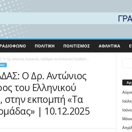
ΡΑΔΙΌΦΩΝΟ
ΠΟΛΙΤΙΚΉ
ΠΟΛΙΤΙΣΜΌΣ
ΑΘΛΗΤΙΚΆ
E
Ο Δρ. Αντώνιος Αυγερινός, πρόεδρος του Ελληνικού Ερυθρού...
ΩΝΟ
ΑΣ: Ο Δρ. Αντώνιος
Αρ
ρος του Ελληνικού
Αύγο
 στην εκπομπή «Τα
Ιούλι
μάδας» | 10.12.2025
Ιούνι
Μάιος
Απρίλ