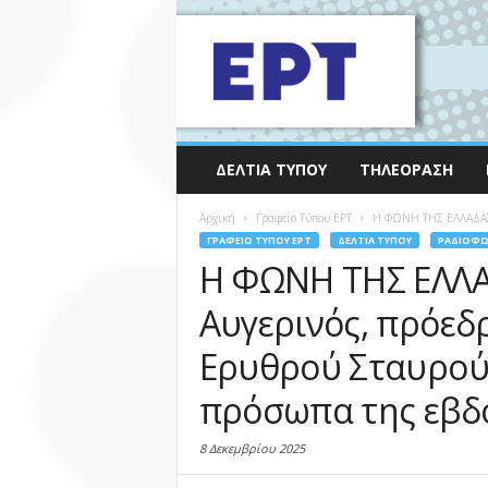
ΔΕΛΤΊΑ ΤΎΠΟΥ
ΤΗΛΕΌΡΑΣΗ
Αρχική
Γραφείο Τύπου ΕΡΤ
Η ΦΩΝΗ ΤΗΣ ΕΛΛΑΔΑΣ: 
ΓΡΑΦΕΊΟ ΤΎΠΟΥ ΕΡΤ
ΔΕΛΤΊΑ ΤΎΠΟΥ
ΡΑΔΙΌΦ
Η ΦΩΝΗ ΤΗΣ ΕΛΛΑΔ
Αυγερινός, πρόεδ
Ερυθρού Σταυρού,
πρόσωπα της εβδο
8 Δεκεμβρίου 2025