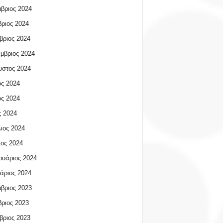
βριος 2024
ριος 2024
βριος 2024
μβριος 2024
υστος 2024
ος 2024
ος 2024
 2024
ιος 2024
ος 2024
υάριος 2024
άριος 2024
βριος 2023
ριος 2023
βριος 2023