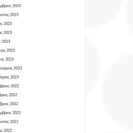
μβριος 2023
υστος 2023
ος 2023
ος 2023
 2023
ιος 2023
ος 2023
υάριος 2023
άριος 2023
βριος 2022
ριος 2022
βριος 2022
μβριος 2022
υστος 2022
ος 2022