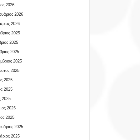
ος 2026
υάριος 2026
άριος 2026
βριος 2025
ριος 2025
βριος 2025
μβριος 2025
υστος 2025
ος 2025
ος 2025
 2025
ιος 2025
ος 2025
υάριος 2025
άριος 2025