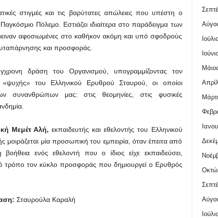
Σεπτέ
ατικές στιγμές και τις βαρύτατες απώλειες που υπέστη ο
Αύγο
Παγκόσμιο Πόλεμο. Εστιάζει ιδιαίτερα στο παράδειγμα των
μειναν αφοσιωμένες στο καθήκον ακόμη και υπό σφοδρούς
Ιούλι
υταπάρνησης και προσφοράς.
Ιούνι
Μάιος
γχρονη δράση του Οργανισμού, υπογραμμίζοντας τον
Απρίλ
ς «ψυχής» του Ελληνικού Ερυθρού Σταυρού, οι οποίοι
ων συνανθρώπων μας: στις θεομηνίες, στις φυσικές
Μάρτι
νδημία.
Φεβρο
Ιανου
εκή Μεμέτ Αλή,
εκπαιδευτής και εθελοντής του Ελληνικού
Δεκέμ
ς μοιράζεται μία προσωπική του εμπειρία, όταν έπειτα από
 βοήθεια ενός εθελοντή που ο ίδιος είχε εκπαιδεύσει,
Νοέμβ
ικό τρόπο τον κύκλο προσφοράς που δημιουργεί ο Ερυθρός
Οκτώ
Σεπτέ
Αύγο
αση:
Σταυρούλα Καραλή
Ιούλι