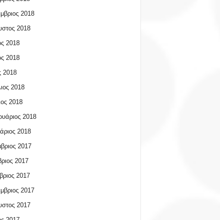
μβριος 2018
υστος 2018
ος 2018
ος 2018
 2018
ιος 2018
ος 2018
υάριος 2018
άριος 2018
βριος 2017
ριος 2017
βριος 2017
μβριος 2017
υστος 2017
ος 2017