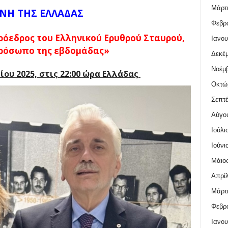
Μάρτι
ΝΗ ΤΗΣ ΕΛΛΑΔΑΣ
Φεβρο
πρόεδρος του Ελληνικού Ερυθρού Σταυρού,
Ιανου
ρόσωπο της εβδομάδας»
Δεκέμ
Νοέμβ
ίου 2025, στις 22:00 ώρα Ελλάδας
Οκτώ
Σεπτέ
Αύγο
Ιούλι
Ιούνι
Μάιος
Απρίλ
Μάρτι
Φεβρο
Ιανου