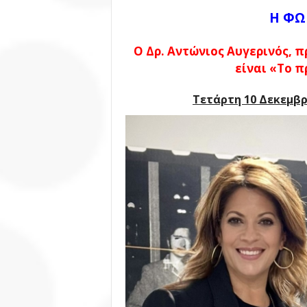
Η ΦΩ
Ο Δρ. Αντώνιος Αυγερινός, 
είναι
«Το π
Τετάρτη 10 Δεκεμβρ