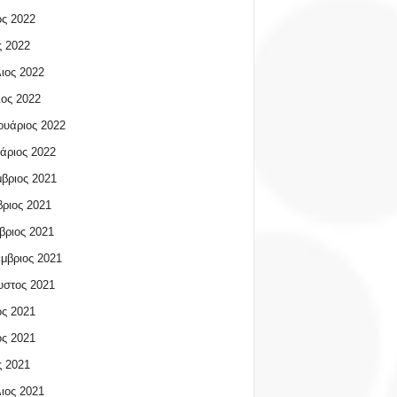
ος 2022
 2022
ιος 2022
ος 2022
υάριος 2022
άριος 2022
βριος 2021
ριος 2021
βριος 2021
μβριος 2021
υστος 2021
ος 2021
ος 2021
 2021
ιος 2021