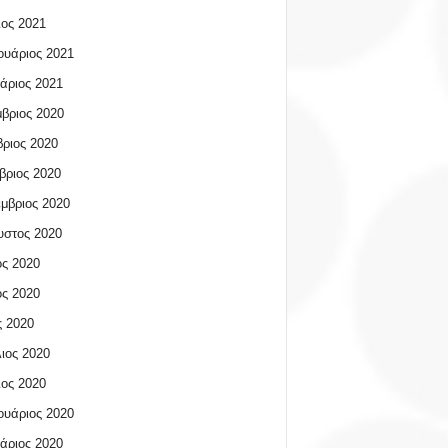
ος 2021
υάριος 2021
άριος 2021
βριος 2020
ριος 2020
βριος 2020
μβριος 2020
υστος 2020
ος 2020
ος 2020
 2020
ιος 2020
ος 2020
υάριος 2020
άριος 2020