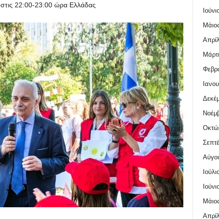
 στις 22:00-23:00 ώρα Ελλάδας
Ιούνι
Μάιος
Απρίλ
Μάρτι
Φεβρο
Ιανου
Δεκέμ
Νοέμβ
Οκτώ
Σεπτέ
Αύγο
Ιούλι
Ιούνι
Μάιος
Απρίλ