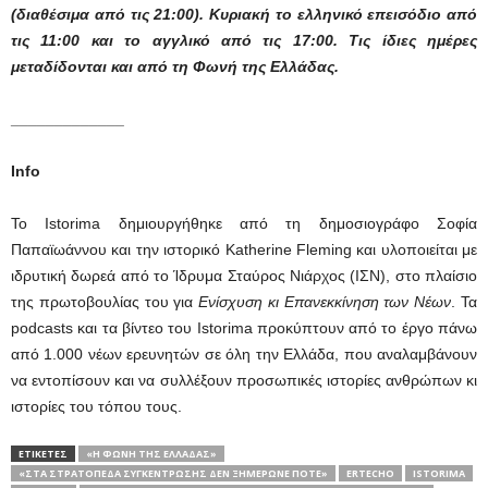
(διαθέσιμα από τις 21:00). Κυριακή το ελληνικό επεισόδιο από
τις 11:00 και το αγγλικό από τις 17:00. Τις ίδιες ημέρες
μεταδίδονται και από τη Φωνή της Ελλάδας.
_____________
Info
Το Istorima δημιουργήθηκε από τη δημοσιογράφο Σοφία
Παπαϊωάννου και την ιστορικό Katherine Fleming και υλοποιείται με
ιδρυτική δωρεά από το Ίδρυμα Σταύρος Νιάρχος (ΙΣΝ), στο πλαίσιο
της πρωτοβουλίας του για
Ενίσχυση κι Επανεκκίνηση των Νέων
. Τα
podcasts και τα βίντεο του Istorima προκύπτουν από το έργο πάνω
από 1.000 νέων ερευνητών σε όλη την Ελλάδα, που αναλαμβάνουν
να εντοπίσουν και να συλλέξουν προσωπικές ιστορίες ανθρώπων κι
ιστορίες του τόπου τους.
ΕΤΙΚΕΤΕΣ
«Η ΦΩΝΉ ΤΗΣ ΕΛΛΆΔΑΣ»
«ΣΤΑ ΣΤΡΑΤΌΠΕΔΑ ΣΥΓΚΈΝΤΡΩΣΗΣ ΔΕΝ ΞΗΜΈΡΩΝΕ ΠΟΤΈ»
ERTECHO
ISTORIMA