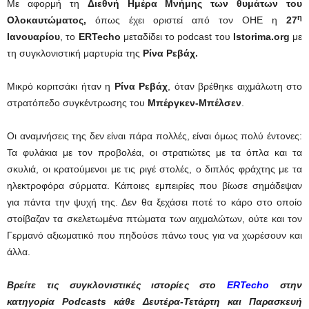
Με αφορμή τη
Διεθνή Ημέρα Μνήμης των θυμάτων του
η
Ολοκαυτώματος,
όπως έχει οριστεί από τον ΟΗΕ η
27
Ιανουαρίου
, το
ERTecho
μεταδίδει το podcast του
Istorima
.
org
με
τη συγκλονιστική μαρτυρία της
Ρίνα Ρεβάχ.
Μικρό κοριτσάκι ήταν η
Ρίνα Ρεβάχ
, όταν βρέθηκε αιχμάλωτη στο
στρατόπεδο συγκέντρωσης του
Μπέργκεν-Μπέλσεν
.
Οι αναμνήσεις της δεν είναι πάρα πολλές, είναι όμως πολύ έντονες:
Τα φυλάκια με τον προβολέα, οι στρατιώτες με τα όπλα και τα
σκυλιά, οι κρατούμενοι με τις ριγέ στολές, ο διπλός φράχτης με τα
ηλεκτροφόρα σύρματα. Κάποιες εμπειρίες που βίωσε σημάδεψαν
για πάντα την ψυχή της. Δεν θα ξεχάσει ποτέ το κάρο στο οποίο
στοίβαζαν τα σκελετωμένα πτώματα των αιχμαλώτων, ούτε και τον
Γερμανό αξιωματικό που πηδούσε πάνω τους για να χωρέσουν και
άλλα.
Βρείτε τις συγκλονιστικές ιστορίες στο
ERTecho
στην
κατηγορία
Podcasts
κάθε Δευτέρα-Τετάρτη και Παρασκευή