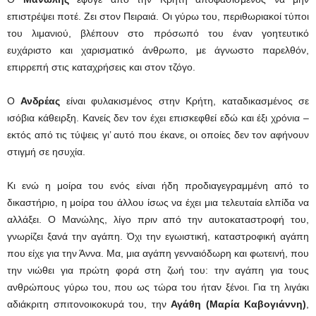
επιστρέψει ποτέ. Ζει στον Πειραιά. Οι γύρω του, περιθωριακοί τύποι
του λιμανιού, βλέπουν στο πρόσωπό του έναν γοητευτικό
ευχάριστο και χαρισματικό άνθρωπο, με άγνωστο παρελθόν,
επιρρεπή στις καταχρήσεις και στον τζόγο.
Ο
Ανδρέας
είναι φυλακισμένος στην Κρήτη, καταδικασμένος σε
ισόβια κάθειρξη. Κανείς δεν τον έχει επισκεφθεί εδώ και έξι χρόνια –
εκτός από τις τύψεις γι’ αυτό που έκανε, οι οποίες δεν τον αφήνουν
στιγμή σε ησυχία.
Κι ενώ η μοίρα του ενός είναι ήδη προδιαγεγραμμένη από το
δικαστήριο, η μοίρα του άλλου ίσως να έχει μια τελευταία ελπίδα να
αλλάξει. Ο Μανώλης, λίγο πριν από την αυτοκαταστροφή του,
γνωρίζει ξανά την αγάπη. Όχι την εγωιστική, καταστροφική αγάπη
που είχε για την Άννα. Μα, μια αγάπη γενναιόδωρη και φωτεινή, που
την νιώθει για πρώτη φορά στη ζωή του: την αγάπη για τους
ανθρώπους γύρω του, που ως τώρα του ήταν ξένοι. Για τη λιγάκι
αδιάκριτη σπιτονοικοκυρά του, την
Αγάθη (Μαρία Καβογιάννη)
,