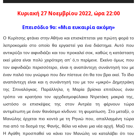
Κυριακή 27 Νοεμβρίου
2022, ώρα 22:00
Επεισόδιο 9ο:
«Μια ευκαιρία ακόμη»
Ο Κυρίτσης φτάνει στην Αθήνα και επισκέπτεται για πρώτη φορά το
λεπροκομείο στο οποίο θα εργαστεί για ένα διάστημα. Αυτό που
αντικρύζει τον αιφνιδιάζει και του προκαλεί σοκ, καθώς η κατάσταση
εκεί μέσα είναι πολύ χειρότερη απ’ ό,τι περίμενε. Εκείνο όμως που
τον αιφνιδιάζει περισσότερο, είναι η αναπάντεχη συνάντησή του με
έναν παλιό του γνώριμο που δεν πίστευε ότι θα τον βρει εκεί. Το ίδιο
αναπάντεχη είναι και η συνάντησή του με τον «μικρό» Δημητράκη
της Σπιναλόγκας. Παράλληλα, η Μαρία βρίσκει επιτέλους έναν
τρόπο να κρατήσει τον αρχιδεσμοφύλακα Ντρετάκη μακριά της,
ωστόσο οι επισκέψεις της στον Αντρέα τη φέρνουν τώρα
αντιμέτωπη με έναν θανάσιμο κίνδυνο: τη φυματίωση. Στο μεταξύ, ο
Μανώλης έρχεται πιο κοντά με τη Ρηνιώ που, απαλλαγμένη τώρα
πια από τα δεσμά της Φανής, θέλει να κάνει μια νέα αρχή. Μαζί του.
Η Αγάθη προσπαθεί να κάνει τον Μανώλη να καταλάβει ότι του