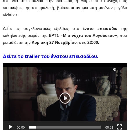
στη νέα του δουλειά. Την ίδια ώρα, η Μαρία που συνεχίζει τις
επισκέψεις της στη φυλακή, βρίσκεται αντιμέτωπη με έναν μεγάλο
κίνδυνο.
Δείτε τις συγκλονιστικές εξελίξεις στο
ένατο επεισόδιο
της
καθηλωτικής σειράς της
ΕΡΤ1 «Μια νύχτα του Αυγούστου»
, που
μεταδίδεται την
Κυριακή 27 Νοεμβρίου
, στις
22:00.
Δείτε το trailer του ένατου
επεισοδίου.
Πρόγραμμα
Αναπαραγωγής
Βίντεο
00:00
00:31