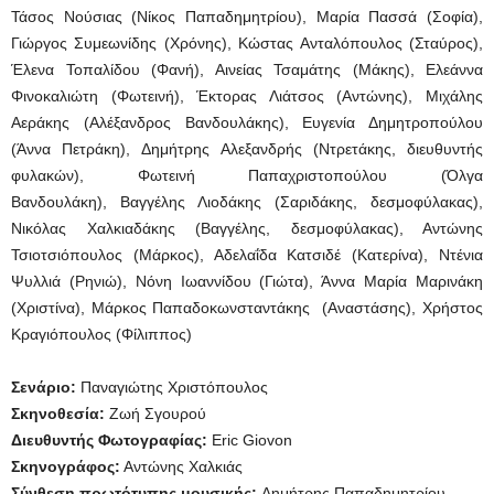
Τάσος Νούσιας (Νίκος Παπαδημητρίου), Μαρία Πασσά (Σοφία),
Γιώργος Συμεωνίδης (Χρόνης), Κώστας Ανταλόπουλος (Σταύρος),
Έλενα Τοπαλίδου (Φανή), Αινείας Τσαμάτης (Μάκης), Ελεάννα
Φινοκαλιώτη (Φωτεινή), Έκτορας Λιάτσος (Αντώνης), Μιχάλης
Αεράκης (Αλέξανδρος Βανδουλάκης), Ευγενία Δημητροπούλου
(Άννα Πετράκη), Δημήτρης Αλεξανδρής (Ντρετάκης, διευθυντής
φυλακών), Φωτεινή Παπαχριστοπούλου (Όλγα
Βανδουλάκη), Βαγγέλης Λιοδάκης (Σαριδάκης, δεσμοφύλακας),
Νικόλας Χαλκιαδάκης (Βαγγέλης, δεσμοφύλακας), Αντώνης
Τσιοτσιόπουλος (Μάρκος), Αδελαΐδα Κατσιδέ (Κατερίνα), Ντένια
Ψυλλιά (Ρηνιώ), Νόνη Ιωαννίδου (Γιώτα), Άννα Μαρία Μαρινάκη
(Χριστίνα), Μάρκος Παπαδοκωνσταντάκης (Αναστάσης), Χρήστος
Κραγιόπουλος (Φίλιππος)
Σενάριο:
Παναγιώτης Χριστόπουλος
Σκηνοθεσία:
Ζωή Σγουρού
Διευθυντής Φωτογραφίας:
Eric Giovon
Σκηνογράφος:
Αντώνης Χαλκιάς
Σύνθεση πρωτότυπης μουσικής:
Δημήτρης Παπαδημητρίου