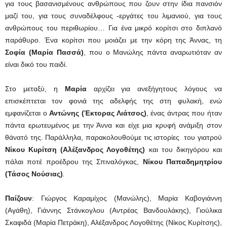
για τους βασανισμένους ανθρώπους που ζουν στην ίδια πανσιόν
μαζί του, για τους συναδέλφους -εργάτες του λιμανιού, για τους
ανθρώπους του περιθωρίου… Για ένα μικρό κορίτσι στο διπλανό
παράθυρο. Ένα κορίτσι που μοιάζει με την κόρη της Άννας, τη
Σοφία (
Μαρία Πασσά
)
, που ο Μανώλης πάντα αναρωτιόταν αν
είναι δικό του παιδί.
Στο μεταξύ, η
Μαρία
αρχίζει για ανεξήγητους λόγους να
επισκέπτεται τον φονιά της αδελφής της στη φυλακή, ενώ
εμφανίζεται ο
Αντώνης (
Έκτορας Λιάτσος
)
, ένας άντρας που ήταν
πάντα ερωτευμένος με την Άννα και είχε μια κρυφή ανάμιξη στον
θάνατό της. Παράλληλα, παρακολουθούμε τις ιστορίες του γιατρού
Νίκου Κυρίτση (Αλέξανδρος Λογοθέτης)
και του δικηγόρου και
πάλαι ποτέ προέδρου της Σπιναλόγκας,
Νίκου Παπαδημητρίου
(Τάσος Νούσιας)
.
Παίζουν
: Γιώργος Καραμίχος (Μανώλης), Μαρία Καβογιάννη
(Αγάθη), Γιάννης Στάνκογλου (Αντρέας Βανδουλάκης), Γιούλικα
Σκαφιδά (Μαρία Πετράκη), Αλέξανδρος Λογοθέτης (Νίκος Κυρίτσης),