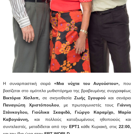
Η συναρπαστική σειρά
«Μια νύχτα του Αυγούστου»,
που
βασίζεται στο ομότιτλο μυθιστόρημα της βραβευμένης συγγραφέως
Βικτόρια Χίσλοπ,
σε σκηνοθεσία
Ζωής Σγουρού
και σενάριο
Παναγιώτη Χριστόπουλου
, με πρωταγωνιστές τους
Γιάννη
Στάνκογλου, Γιούλικα Σκαφιδά, Γιώργο Καραμίχο, Μαρία
Καβογιάννη,
και πολλούς καταξιωμένους ηθοποιούς και
συντελεστές, μεταδίδεται από την
ΕΡΤ1
κάθε Κυριακή, στις
22:00,
και την ίδια ώρα στην
ERT WORLD
.