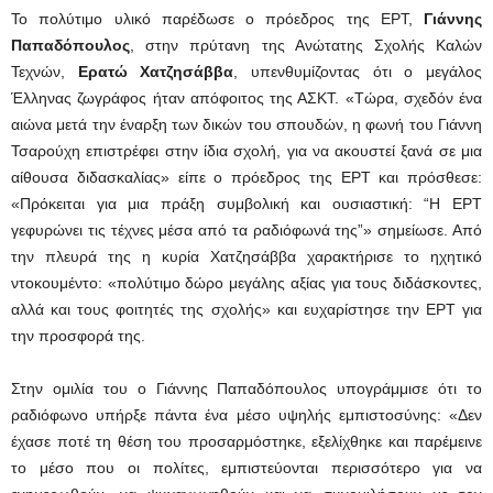
Το πολύτιμο υλικό παρέδωσε ο πρόεδρος της ΕΡΤ,
Γιάννης
Παπαδόπουλος
, στην πρύτανη της Ανώτατης Σχολής Καλών
Τεχνών,
Ερατώ Χατζησάββα
, υπενθυμίζοντας ότι ο μεγάλος
Έλληνας ζωγράφος ήταν απόφοιτος της ΑΣΚΤ. «Τώρα, σχεδόν ένα
αιώνα μετά την έναρξη των δικών του σπουδών, η φωνή του Γιάννη
Τσαρούχη επιστρέφει στην ίδια σχολή, για να ακουστεί ξανά σε μια
αίθουσα διδασκαλίας» είπε ο πρόεδρος της ΕΡΤ και πρόσθεσε:
«Πρόκειται για μια πράξη συμβολική και ουσιαστική: “Η ΕΡΤ
γεφυρώνει τις τέχνες μέσα από τα ραδιόφωνά της”» σημείωσε. Από
την πλευρά της η κυρία Χατζησάββα χαρακτήρισε το ηχητικό
ντοκουμέντο: «πολύτιμο δώρο μεγάλης αξίας για τους διδάσκοντες,
αλλά και τους φοιτητές της σχολής» και ευχαρίστησε την ΕΡΤ για
την προσφορά της.
Στην ομιλία του ο Γιάννης Παπαδόπουλος υπογράμμισε ότι το
ραδιόφωνο υπήρξε πάντα ένα μέσο υψηλής εμπιστοσύνης: «Δεν
έχασε ποτέ τη θέση του προσαρμόστηκε, εξελίχθηκε και παρέμεινε
το μέσο που οι πολίτες, εμπιστεύονται περισσότερο για να