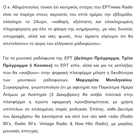
Ο κ. Αδαμόπουλος τόνισε ότι κεντρικός στόχος του ΕΡΤnews Radio
είναι να παρέχει στους ακροατές του επτά ημέρες την εβδομάδα,
ολόκληρο το 24ωρο, «καθαρή, αξιόπιστη και ολοκληρωμένη
πληροφόρηση για όλο το φάσμα της ενημέρωσης, με νέες δυνατές
υπογραφές, αλλά και νέες φωνές, που είμαστε σίγουροι ότι θα
αποτελέσουν το αύριο του ελληνικού ραδιοφώνου».
Για τα μουσικά ραδιόφωνα της ΕΡΤ
(Δεύτερο Πρόγραμμα, Τρίτο
Πρόγραμμα
&
Kosmos)
το ERT εcho, αλλά και για τις εκπλήξεις
που θα «ανέβουν» στην ψηφιακή πλατφόρμα μίλησε η διευθύντρια
των μουσικών ραδιοφώνων,
Μαργαρίτα Μυτιληναίου
.
Συγκεκριμένα, γνωστοποίησε ότι με αφετηρία την Παγκόσμια Ημέρα
Ατόμων με Αναπηρία (3 Δεκεμβρίου) θα ανέβει πιλοτικά στην
πλατφόρμα η πρώτη εφαρμογή προσβασιμότητας με χρήση
υπότιτλων σε επιλεγμένες σειρές podcasts. Επίσης, κάθε Δευτέρα
του Δεκεμβρίου θα λανσάρεται και από ένα νέο web radio (Radio
80’s, Radio 90’s, Vintage Radio & Now Hits Radio), με μεγάλες
μουσικές επιτυχίες.