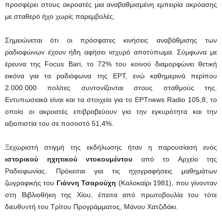
προσφέρει στους ακροατές μια αναβαθμισμένη εμπειρία ακρόασης
με σταθερό ήχο χωρίς παρεμβολές.
Σημειώνεται ότι οι πρόσφατες κινήσεις αναβάθμισης των
ραδιοφώνων έχουν ήδη αφήσει ισχυρό αποτύπωμα. Σύμφωνα με
έρευνα της Focus Bari, το 72% του κοινού διαμορφώνει θετική
εικόνα για τα ραδιόφωνα της ΕΡΤ, ενώ καθημερινά περίπου
2.000.000 πολίτες συντονίζονται στους σταθμούς της.
Εντυπωσιακά είναι και τα στοιχεία για το ΕΡΤnews Radio 105,8, το
οποίο οι ακροατές επιβραβεύουν για την εγκυρότητα και την
αξιοπιστία του σε ποσοστό 51,4%.
Ξεχωριστή στιγμή της εκδήλωσης ήταν η παρουσίαση ενός
ιστορικού ηχητικού ντοκουμέντου
από το Αρχείο της
Ραδιοφωνίας. Πρόκειται για τις ηχογραφήσεις μαθημάτων
ζωγραφικής του
Γιάννη Τσαρούχη
(Καλοκαίρι 1981), που γίνονταν
στη Βιβλιοθήκη της Χίου, έπειτα από πρωτοβουλία του τότε
διευθυντή του Τρίτου Προγράμματος, Μάνου Χατζιδάκι.