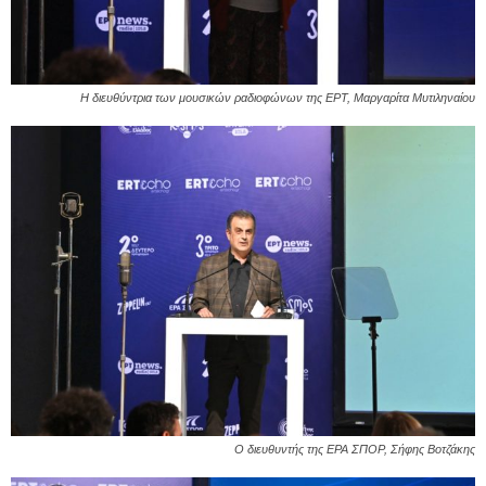
Η διευθύντρια των μουσικών ραδιοφώνων της ΕΡΤ, Μαργαρίτα Μυτιληναίου
Ο διευθυντής της ΕΡΑ ΣΠΟΡ, Σήφης Βοτζάκης