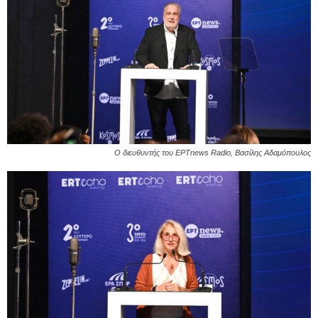
Ο διευθυντής του ΕΡΤnews Radio, Βασίλης Αδαμόπουλος