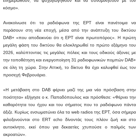
ενημερωθούν, να ψυχαγωγηθούν και να συνομιλήσουν με τον
κόσμο».
Ανακοίνωσε ότι τα ραδιόφωνα της ΕΡΤ είναι πανέτοιμα να
περάσουν στη νέα εποχή, μέσα από την ανάπτυξη του δικτύου
DAB+ «που αποδεικνύει ότι η ΕΡΤ είναι πρωτοπόρος». Η πρώτη
μεγάλη φάση του δικτύου θα ολοκληρωθεί το πρώτο εξάμηνο του
2026, καλύπτοντας τις μεγάλες πόλεις και τους οδικούς άξονες με
την τοποθέτηση και ενεργοποίηση 31 ραδιοφωνικών πομπών DAB+
σε όλη τη χώρα. Στην Αττική, το δίκτυο θα έχει καλυφθεί έως τον
προσεχή Φεβρουάριο.
«Η μετάβαση στο DAB φέρνει μαζί της μια νέα πρόσβαση στην
ποιότητα» εξήγησε ο κ. Παπαδόπουλος και πρόσθεσε: «Φέρνει την
καθαρότητα του ήχου και του σήματος που το ραδιόφωνο πάντα
άξιζε. Κυρίως ενσωματώνει όλα τα web radios της ΕΡΤ, όσα σήμερα
φιλοξενούνται στο ERT εcho δίνοντάς τους πλέον ζωή και στο
αυτοκίνητο, εκεί όπου για δεκαετίες χτυπούσε ο παλμός των
ακροατών».