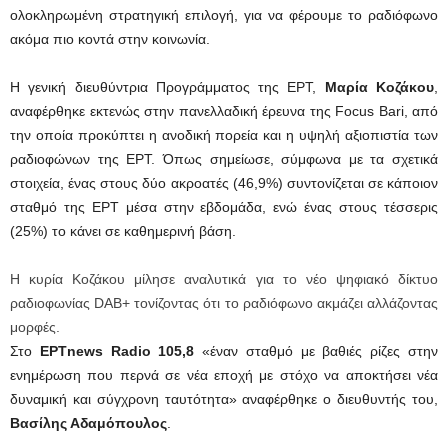
ολοκληρωμένη στρατηγική επιλογή, για να φέρουμε το ραδιόφωνο
ακόμα πιο κοντά στην κοινωνία.
Η γενική διευθύντρια Προγράμματος της ΕΡΤ,
Μαρία Κοζάκου
,
αναφέρθηκε εκτενώς στην πανελλαδική έρευνα της Focus Bari, από
την οποία προκύπτει η ανοδική πορεία και η υψηλή αξιοπιστία των
ραδιοφώνων της ΕΡΤ. Όπως σημείωσε, σύμφωνα με τα σχετικά
στοιχεία, ένας στους δύο ακροατές (46,9%) συντονίζεται σε κάποιον
σταθμό της ΕΡΤ μέσα στην εβδομάδα, ενώ ένας στους τέσσερις
(25%) το κάνει σε καθημερινή βάση.
Η κυρία Κοζάκου μίλησε αναλυτικά για το νέο ψηφιακό δίκτυο
ραδιοφωνίας DAB+ τονίζοντας ότι το ραδιόφωνο ακμάζει αλλάζοντας
μορφές.
Στο
ΕΡΤnews Radio 105,8
«έναν σταθμό με βαθιές ρίζες στην
ενημέρωση που περνά σε νέα εποχή με στόχο να αποκτήσει νέα
δυναμική και σύγχρονη ταυτότητα» αναφέρθηκε ο διευθυντής του,
Βασίλης Αδαμόπουλος
.