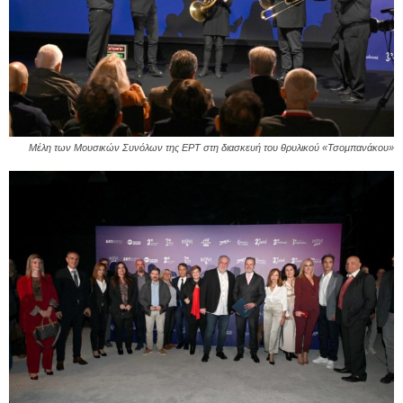
Μέλη των Μουσικών Συνόλων της ΕΡΤ στη διασκευή του θρυλικού «Τσομπανάκου»