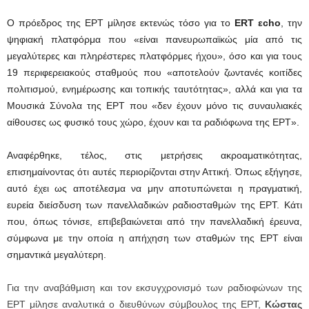
Ο πρόεδρος της ΕΡΤ μίλησε εκτενώς τόσο για το
ERT εcho
, την
ψηφιακή πλατφόρμα που «είναι πανευρωπαϊκώς μία από τις
μεγαλύτερες και πληρέστερες πλατφόρμες ήχου», όσο και για τους
19 περιφερειακούς σταθμούς που «αποτελούν ζωντανές κοιτίδες
πολιτισμού, ενημέρωσης και τοπικής ταυτότητας», αλλά και για τα
Μουσικά Σύνολα της ΕΡΤ που «δεν έχουν μόνο τις συναυλιακές
αίθουσες ως φυσικό τους χώρο, έχουν και τα ραδιόφωνα της ΕΡΤ».
Αναφέρθηκε, τέλος, στις μετρήσεις ακροαματικότητας,
επισημαίνοντας ότι αυτές περιορίζονται στην Αττική. Όπως εξήγησε,
αυτό έχει ως αποτέλεσμα να μην αποτυπώνεται η πραγματική,
ευρεία διείσδυση των πανελλαδικών ραδιοσταθμών της ΕΡΤ. Κάτι
που, όπως τόνισε, επιβεβαιώνεται από την πανελλαδική έρευνα,
σύμφωνα με την οποία η απήχηση των σταθμών της ΕΡΤ είναι
σημαντικά μεγαλύτερη.
Για την αναβάθμιση και τον εκσυγχρονισμό των ραδιοφώνων της
ΕΡΤ μίλησε αναλυτικά ο διευθύνων σύμβουλος της ΕΡΤ,
Κώστας