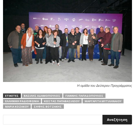
Η ομάδα του Δεύτερου Προγράμματος
ΕΤΙΚΕΤΕΣ
ΒΑΣΊΛΗΣ ΑΔΑΜΌΠΟΥΛΟΣ
ΓΙΆΝΝΗΣ ΠΑΠΑΔΌΠΟΥΛΟΣ
ΕΛΛΗΝΙΚΉ ΡΑΔΙΟΦΩΝΊΑ
ΚΏΣΤΑΣ ΠΑΠΑΒΑΣΙΛΕΊΟΥ
ΜΑΡΓΑΡΊΤΑ ΜΥΤΙΛΗΝΑΊΟΥ
ΜΑΡΊΑ ΚΟΖΆΚΟΥ
ΣΉΦΗΣ ΒΟΤΖΆΚΗΣ