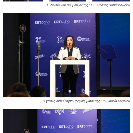
Ο διευθύνων σύμβουλος της ΕΡΤ, Κώστας Παπαβασιλείου
Η γενική διευθύντρια Προγράμματος της ΕΡΤ, Μαρία Κοζάκου