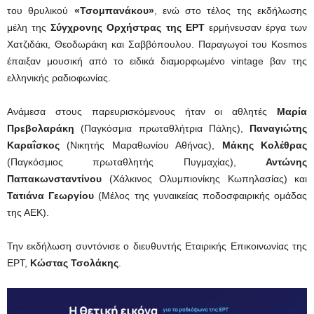
του θρυλικού
«Τσομπανάκου»
, ενώ στο τέλος της εκδήλωσης
μέλη της
Σύγχρονης Ορχήστρας της ΕΡΤ
ερμήνευσαν έργα των
Χατζιδάκι, Θεοδωράκη και Σαββόπουλου. Παραγωγοί του Kosmos
έπαιξαν μουσική από το ειδικά διαμορφωμένο vintage βαν της
ελληνικής ραδιοφωνίας.
Ανάμεσα στους παρευρισκόμενους ήταν οι αθλητές
Μαρία
Πρεβολαράκη
(Παγκόσμια πρωταθλήτρια Πάλης),
Παναγιώτης
Καραΐσκος
(Νικητής Μαραθωνίου Αθήνας),
Μάκης Κολέθρας
(Παγκόσμιος πρωταθλητής Πυγμαχίας),
Αντώνης
Παπακωνσταντίνου
(Χάλκινος Ολυμπιονίκης Κωπηλασίας) και
Τατιάνα Γεωργίου
(Μέλος της γυναικείας ποδοσφαιρικής ομάδας
της ΑΕΚ).
Την εκδήλωση συντόνισε ο διευθυντής Εταιρικής Επικοινωνίας της
ΕΡΤ,
Κώστας Τσολάκης
.