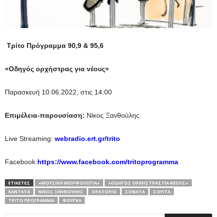
Τρίτο Πρόγραμμα 90,9 & 95,6
«Οδηγός ορχήστρας για νέους»
Παρασκευή 10.06.2022, στις 14:00
Επιμέλεια-παρουσίαση:
Νίκος Ξανθούλης
Live Streaming:
webradio.ert.gr/trito
Facebook:
https://www.facebook.com/tritoprogramma
ΕΤΙΚΕΤΕΣ
«ΜΟΥΣΙΚΉ ΜΟΡΦΟΛΟΓΊΑ»
«ΟΔΗΓΌΣ ΟΡΧΉΣΤΡΑΣ ΓΙΑ ΝΈΟΥΣ»
ΚΑΝΤΆΤΑ
ΝΊΚΟΣ ΞΑΝΘΟΎΛΗΣ
ΟΡΑΤΌΡΙΟ
ΣΟΝΆΤΑ
ΣΟΥΊΤΑ
ΤΡΊΤΟ ΠΡΌΓΡΑΜΜΑ
ΦΟΎΓΚΑ