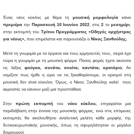
Ένας νέος κύκλος με θέμα τη
μουσική μορφολογία
κάνει
πρεμιέρα
την
Παρασκευή 10 Ιουνίου 2022
, στις
2
το
μεσημέρι
,
στην εκπομπή του
Τρίτου Προγράμματος
«Οδηγός ορχήστρας
για νέους»,
που επιμελείται και παρουσιάζει ο
Νίκος Ξανθούλης.
Μετά τη γνωριμία με τα όργανα και τους ερμηνευτές τους, σειρά έχει
τώρα η γνωριμία με τη μουσική φόρμα. Πόσες φορές έχετε ακούσει
τις λέξεις
φούγκα, σονάτα, σουίτα, καντάτα, ορατόριο
; Αν
νομίζετε πως ήρθε η ώρα να τις ξεκαθαρίσουμε, οι ορισμοί στη
μουσική δεν είναι εύκολοι. Όμως, ο Νίκος Ξανθούλης καλεί τους
ακροατές να κάνουν μαζί μια προσπάθεια.
Στην
πρώτη εκπομπή
του
νέου κύκλου,
επιχειρείται μια
περιδιάβαση στην έννοια της μουσικής φόρμας, ενώ στις επόμενες
εκπομπές θα ακολουθήσει αναλυτική μελέτη κάθε μορφής της
δυτικοευρωπαϊκής μουσικής, όπως τη σφυρηλάτησαν οι μεγάλοι
δημιουργοί.