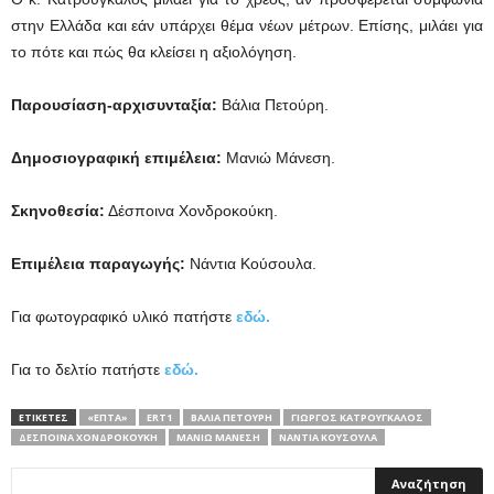
στην Ελλάδα και εάν υπάρχει θέμα νέων μέτρων. Επίσης, μιλάει για
το πότε και πώς θα κλείσει η αξιολόγηση.
Παρουσίαση-αρχισυνταξία:
Βάλια Πετούρη.
Δημοσιογραφική επιμέλεια:
Μανιώ Μάνεση.
Σκηνοθεσία:
Δέσποινα Χονδροκούκη.
Επιμέλεια παραγωγής:
Νάντια Κούσουλα.
Για φωτογραφικό υλικό πατήστε
εδώ.
Για το δελτίο πατήστε
εδώ.
ΕΤΙΚΕΤΕΣ
«ΕΠΤΆ»
ERT1
ΒΆΛΙΑ ΠΕΤΟΎΡΗ
ΓΙΏΡΓΟΣ ΚΑΤΡΟΎΓΚΑΛΟΣ
ΔΈΣΠΟΙΝΑ ΧΟΝΔΡΟΚΟΎΚΗ
ΜΑΝΙΏ ΜΆΝΕΣΗ
ΝΆΝΤΙΑ ΚΟΎΣΟΥΛΑ