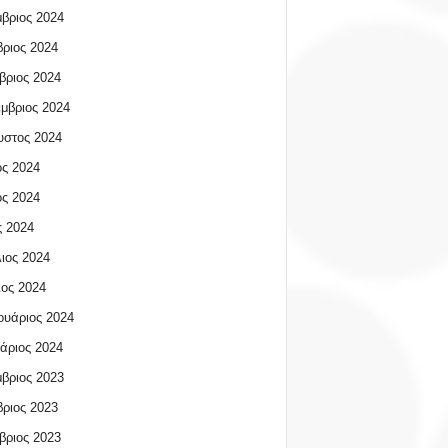
βριος 2024
ριος 2024
βριος 2024
μβριος 2024
υστος 2024
ος 2024
ος 2024
 2024
ιος 2024
ος 2024
υάριος 2024
άριος 2024
βριος 2023
ριος 2023
βριος 2023