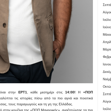
Σεπτέ
Αύγο
Ιούλι
Ιούνι
Μάιος
Απρίλ
Μάρτι
Φεβρο
Ιανου
Δεκέμ
Νοέμβ
Οκτώ
είναι στην
ΕΡΤ1
, κάθε μεσημέρι στις
14:00!
Η
«ΠΟΠ
Σεπτέ
αλύπτει τις ιστορίες πίσω από τα πιο αγνά και ποιοτικά
Αύγο
ύσεις, τους παραγωγούς και τη γη της Ελλάδας.
Ιούλι
νό στην κουζίνα της «ΠΟΠ Μαγειρικής», αναζητώντας τα πιο