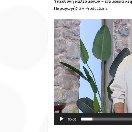
Υπεύθυνη καλεσμένων
– επιμέλεια κε
Παραγωγή:
GV Productions
Πρόγραμμα
Αναπαραγωγής
Βίντεο
00:00