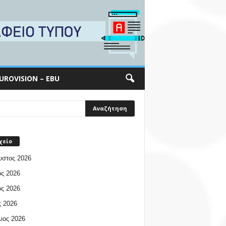
UROVISION – EBU
χείο
υστος 2026
ος 2026
ος 2026
 2026
ιος 2026