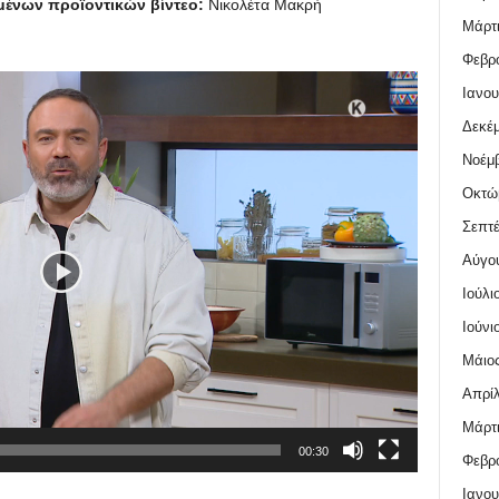
ιμένων προϊοντικών βίντεο:
Νικολέτα Μακρή
Μάρτι
Φεβρο
Ιανου
Δεκέμ
Νοέμβ
Οκτώ
Σεπτέ
Αύγο
Ιούλι
Ιούνι
Μάιος
Απρίλ
Μάρτι
00:30
Φεβρο
Ιανου