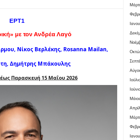
Μάρτι
Φεβρο
ΕΡΤ1
Ιανου
Δεκέμ
ρική»
με τον Ανδρέα Λαγό
Νοέμβ
ρμου, Νίκος Βερλέκης, Rosanna Mailan,
Οκτώ
Σεπτέ
τη, Δημήτρης Μπάκουλης
Αύγο
έως Παρασκευή 15
Μαΐου
2026
Ιούλι
Ιούνι
Μάιος
Απρίλ
Μάρτι
Φεβρο
Ιανου