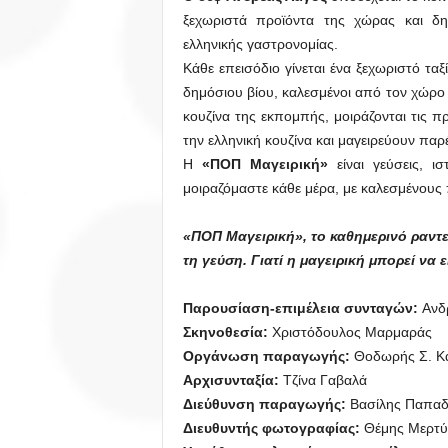
ξεχωριστά προϊόντα της χώρας και δη
ελληνικής γαστρονομίας.
Κάθε επεισόδιο γίνεται ένα ξεχωριστό τα
δημόσιου βίου, καλεσμένοι από τον χώρο
κουζίνα της εκπομπής, μοιράζονται τις π
την ελληνική κουζίνα και μαγειρεύουν παρ
Η
«ΠΟΠ Μαγειρική»
είναι γεύσεις, ισ
μοιραζόμαστε κάθε μέρα, με καλεσμένους π
«ΠΟΠ Μαγειρική», το καθημερινό ραντ
τη γεύση.
Γιατί η μαγειρική μπορεί να 
Παρουσίαση-επιμέλεια συνταγών:
Ανδρ
Σκηνοθεσία:
Χριστόδουλος Μαρμαράς
Οργάνωση παραγωγής:
Θοδωρής Σ. Κ
Αρχισυνταξία:
Τζίνα Γαβαλά
Διεύθυνση παραγωγής:
Βασίλης Παπαδ
Διευθυντής φωτογραφίας:
Θέμης Μερτύ