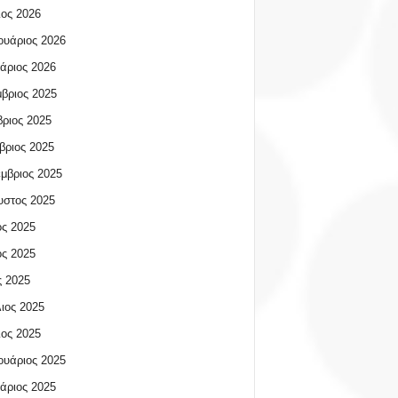
ος 2026
υάριος 2026
άριος 2026
βριος 2025
ριος 2025
βριος 2025
μβριος 2025
υστος 2025
ος 2025
ος 2025
 2025
ιος 2025
ος 2025
υάριος 2025
άριος 2025