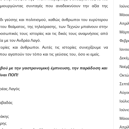
μιουργώντας συνταγές που αναδεικνύουν την αξία της
Ιούνι
Μάιος
ξίδι γεύσης και πολιτισμού, καθώς άνθρωποι του ευρύτερου
Απρίλ
 του θεάματος, της τηλεόρασης, των Τεχνών μπαίνουν στην
Μάρτι
ροσωπικές τους ιστορίες και τις δικές τους αναμνήσεις από
έα με τον Ανδρέα Λαγό.
Φεβρο
τορίες και άνθρωποι. Αυτές τις ιστορίες συνεχίζουμε να
Ιανου
ου αγαπούν τον τόπο και τις γεύσεις του, όσο κι εμείς.
Δεκέμ
Νοέμβ
εβού με την γαστρονομική έμπνευση, την παράδοση και
είναι ΠΟΠ!
Οκτώ
Σεπτέ
έας Λαγός
Αύγο
Ιούλι
αβαδάς
Ιούνι
άκης
Μάιος
ρης
Απρίλ