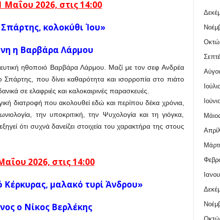
1
Μαΐου
2026, στις 14:00
Δεκέμ
Σπάρτης, κολοκύθι Ίου»
Νοέμβ
Οκτώ
νη η
Βαρβάρα Λάρμου
Σεπτέ
ευτική ηθοποιό Βαρβάρα Λάρμου. Μαζί με τον σεφ Ανδρέα
Αύγο
 Σπάρτης, που δίνει καθαρότητα και ισορροπία στο πιάτο
Ιούλι
 ιδανικά σε ελαφριές και καλοκαιρινές παρασκευές.
Ιούνι
γική διατροφή που ακολουθεί εδώ και περίπου δέκα χρόνια,
νιολογία, την υποκριτική, την Ψυχολογία και τη γιόγκα,
Μάιος
ξηγεί ότι συχνά δανείζει στοιχεία του χαρακτήρα της στους
Απρίλ
Μάρτι
Φεβρο
Μαΐου
2026, στις 14:00
Ιανου
ό Κέρκυρας, μαλακό τυρί Άνδρου»
Δεκέμ
Νοέμβ
νος ο Νίκος Βερλέκης
Οκτώ