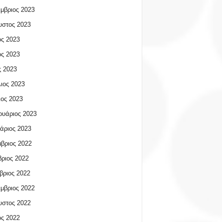
μβριος 2023
υστος 2023
ος 2023
ος 2023
 2023
ιος 2023
ος 2023
υάριος 2023
άριος 2023
βριος 2022
ριος 2022
βριος 2022
μβριος 2022
υστος 2022
ος 2022