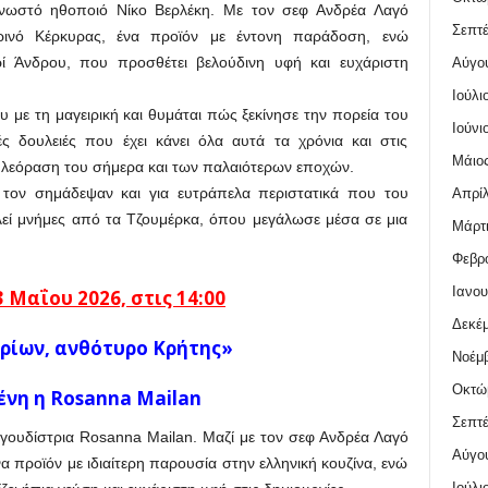
νωστό ηθοποιό Νίκο Βερλέκη. Με τον σεφ Ανδρέα Λαγό
Σεπτέ
ρινό Κέρκυρας, ένα προϊόν με έντονη παράδοση, ενώ
ρί Άνδρου, που προσθέτει βελούδινη υφή και ευχάριστη
Αύγο
Ιούλι
ου με τη μαγειρική και θυμάται πώς ξεκίνησε την πορεία του
Ιούνι
ές δουλειές που έχει κάνει όλα αυτά τα χρόνια και στις
Μάιος
ηλεόραση του σήμερα και των παλαιότερων εποχών.
υ τον σημάδεψαν και για ευτράπελα περιστατικά που του
Απρίλ
εί μνήμες από τα Τζουμέρκα, όπου μεγάλωσε μέσα σε μια
Μάρτι
Φεβρο
Ιανου
3
Μαΐου
2026, στις 14:00
Δεκέμ
Ιρίων, ανθότυρο Κρήτης»
Νοέμβ
Οκτώ
ένη η
Rosanna Mailan
Σεπτέ
γουδίστρια Rosanna Mailan. Μαζί με τον σεφ Ανδρέα Λαγό
Αύγο
να προϊόν με ιδιαίτερη παρουσία στην ελληνική κουζίνα, ενώ
Ιούλι