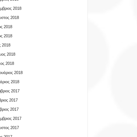
μβριος 2018
υστος 2018
ος 2018
ος 2018
 2018
ιος 2018
ος 2018
υάριος 2018
άριος 2018
βριος 2017
ριος 2017
βριος 2017
μβριος 2017
υστος 2017
ος 2017