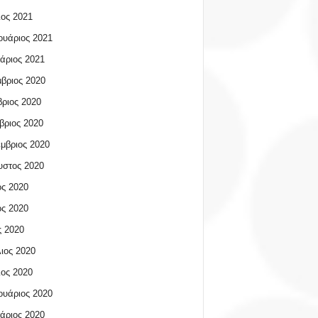
ος 2021
υάριος 2021
άριος 2021
βριος 2020
ριος 2020
βριος 2020
μβριος 2020
υστος 2020
ος 2020
ος 2020
 2020
ιος 2020
ος 2020
υάριος 2020
άριος 2020