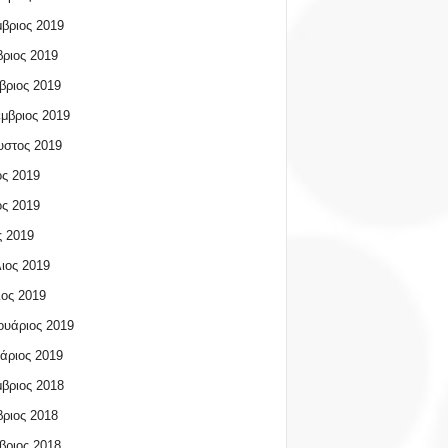
βριος 2019
ριος 2019
βριος 2019
μβριος 2019
υστος 2019
ος 2019
ος 2019
 2019
ιος 2019
ος 2019
υάριος 2019
άριος 2019
βριος 2018
ριος 2018
βριος 2018