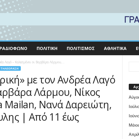
ΡΑΔΙΌΦΩΝΟ
ΠΟΛΙΤΙΚΉ
ΠΟΛΙΤΙΣΜΌΣ
ΑΘΛΗΤΙΚΆ
E
έα Λαγό – Καλεσμένοι οι Βαρβάρα Λάρμου,...
ΤΗΛΕΌΡΑΣΗ
ρική» με τον Ανδρέα Λαγό
Αρ
Βαρβάρα Λάρμου, Νίκος
Αύγο
 Mailan, Νανά Δαρειώτη,
Ιούλι
λης | Aπό 11 έως
Ιούνι
Μάιος
Απρίλ