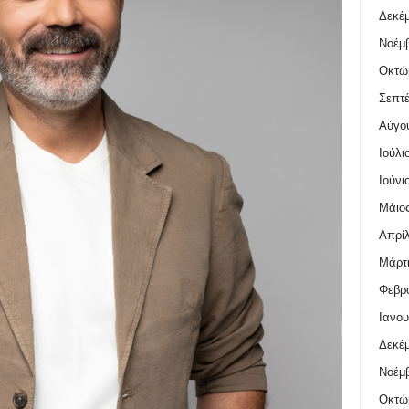
Δεκέμ
Νοέμβ
Οκτώ
Σεπτέ
Αύγο
Ιούλι
Ιούνι
Μάιος
Απρίλ
Μάρτι
Φεβρο
Ιανου
Δεκέμ
Νοέμβ
Οκτώ