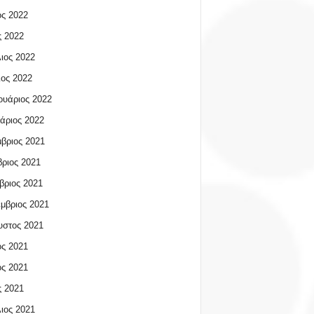
ος 2022
 2022
ιος 2022
ος 2022
υάριος 2022
άριος 2022
βριος 2021
ριος 2021
βριος 2021
μβριος 2021
υστος 2021
ος 2021
ος 2021
 2021
ιος 2021