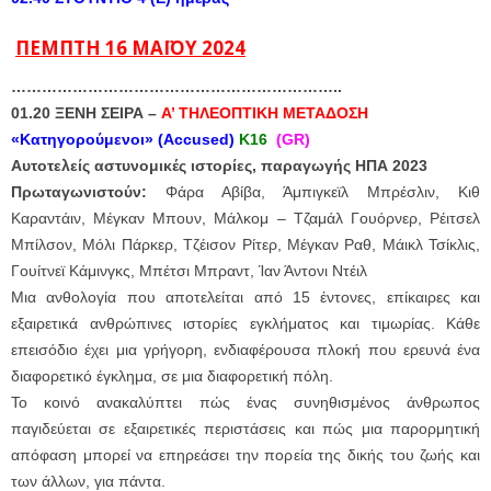
ΠΕΜΠΤΗ 16 ΜΑΪΟΥ 2024
………………………………………………………..
01.20 ΞΕΝΗ ΣΕΙΡΑ –
Α’ ΤΗΛΕΟΠΤΙΚΗ ΜΕΤΑΔΟΣΗ
«Κατηγορούμενοι» (Accused)
K16
(GR)
Αυτοτελείς αστυνομικές ιστορίες, παραγωγής ΗΠΑ 2023
Πρωταγωνιστούν:
Φάρα Αβίβα, Άμπιγκεϊλ Μπρέσλιν, Κιθ
Καραντάιν, Μέγκαν Μπουν, Μάλκομ – Τζαμάλ Γουόρνερ, Ρέιτσελ
Μπίλσον, Μόλι Πάρκερ, Τζέισον Ρίτερ, Μέγκαν Ραθ, Μάικλ Τσίκλις,
Γουίτνεϊ Κάμινγκς, Μπέτσι Μπραντ, Ίαν Άντονι Ντέιλ
Μια ανθολογία που αποτελείται από 15 έντονες, επίκαιρες και
εξαιρετικά ανθρώπινες ιστορίες εγκλήματος και τιμωρίας.
Κάθε
επεισόδιο έχει μια γρήγορη, ενδιαφέρουσα πλοκή που ερευνά ένα
διαφορετικό έγκλημα, σε μια διαφορετική πόλη.
Το κοινό ανακαλύπτει πώς ένας συνηθισμένος άνθρωπος
παγιδεύεται σε εξαιρετικές περιστάσεις και πώς μια παρορμητική
απόφαση μπορεί να επηρεάσει την πορεία της δικής του ζωής και
των άλλων, για πάντα.