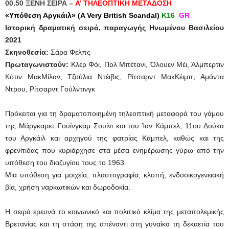
00.50 ΞΕΝΗ ΣΕΙΡΑ –
Α’ ΤΗΛΕΟΠΤΙΚΗ ΜΕΤΑΔΟΣΗ
«Υπόθεση Αργκάιλ» (A Very British Scandal)
K16
GR
Ιστορική δραματική σειρά, παραγωγής Hνωμένου Βασιλείου
2021
Σκηνοθεσία:
Σάρα Φελπς
Πρωταγωνιστούν:
Κλερ Φόι, Πολ Μπέτανι, Όλουεν Μέι, Άλμπερτιν
Κότιν ΜακΜίλαν, Τζούλια Ντέιβις, Ρίτσαρντ ΜακΚέιμπ, Αμάντα
Ντρου, Ρίτσαρντ Γούλντινγκ
Πρόκειται για τη δραματοποιημένη τηλεοπτική μεταφορά του γάμου
της Μάργκαρετ Γουίνγκαμ Σουίνι και του Ίαν Κάμπελ, 11ου Δούκα
του Αργκάιλ και αρχηγού της φατρίας Κάμπελ, καθώς και της
φρενίτιδας που κυριάρχησε στα μέσα ενημέρωσης γύρω από την
υπόθεση του διαζυγίου τους το 1963.
Μια υπόθεση για μοιχεία, πλαστογραφία, κλοπή, ενδοοικογενειακή
βία, χρήση ναρκωτικών και δωροδοκία.
Η σειρά ερευνά το κοινωνικό και πολιτικό κλίμα της μεταπολεμικής
Βρετανίας και τη στάση της απέναντι στη γυναίκα τη δεκαετία του