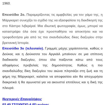
1960.
Eπεισόδιο 2ο.
Παραμερίζοντας τις αμφιβολίες για τον γάμο της, η
Μάργκαρετ συνεχίζει το σχέδιό της να εξασφαλίσει τη διεκδίκησή της
στο Κάστρο Ινβερέραϊ. Μια ιδιωτική φωτογραφία, όμως, μπορεί να
καταστρέψει όλα όσα έχει προσπαθήσει να αποκτήσει και να
τροφοδοτήσει μία από τις πιο σκανδαλώδεις δίκες διαζυγίου στην
βρετανική Ιστορία.
Eπεισόδιο 3ο (τελευταίο).
Γραμμές μάχης χαράσσονται, καθώς ο
Δούκας και η Δούκισσα του Αργκάιλ μπαίνουν σε μια επίπονη
διαδικασία διαζυγίου, όπου όλα παίζονται κάτω από τους
αδηφάγους προβολείς της δημοσιότητας. Καθώς η πιο
σκανδαλώδης δίκη διαζυγίου του αιώνα πλησιάζει στη ζωή και τη
φήμη της Μάργκαρετ, καλείται να αποφασίσει εάν θα αποχωρήσει
διακριτικά ή θα αγωνιστεί για να ακουστεί επιτέλους και η δική της
πλευρά.
Νυχτερινές Επαναλήψεις
02.40 ΣΤΟΥΝΤΙΟ 4 (Ε) ημέρας