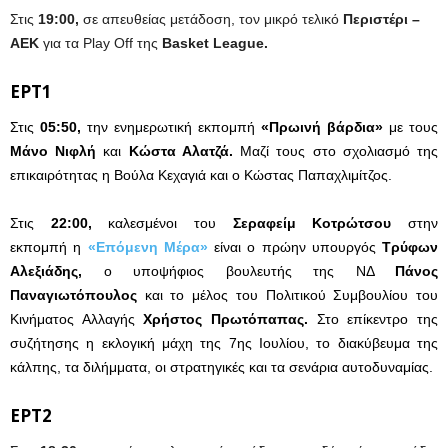
Στις
19:00,
σε απευθείας μετάδοση, τον μικρό τελικό
Περιστέρι –
ΑΕΚ
για τα Play Off της
Basket League.
ΕΡΤ1
Στις
05:50,
την ενημερωτική εκπομπή
«Πρωινή βάρδια»
με τους
Μάνο Νιφλή
και
Κώστα Αλατζά.
Μαζί τους στο σχολιασμό της
επικαιρότητας η Βούλα Κεχαγιά και ο Κώστας Παπαχλιμίτζος.
Στις
22:00,
καλεσμένοι του
Σεραφείμ
Κοτρώτσου
στην
εκπομπή η
«
Επόμενη Μέρα»
είναι ο πρώην υπουργός
Τρύφων
Αλεξιάδης,
ο υποψήφιος βουλευτής της ΝΔ
Πάνος
Παναγιωτόπουλος
και το μέλος του Πολιτικού Συμβουλίου του
Κινήματος Αλλαγής
Χρήστος Πρωτόπαπας.
Στο επίκεντρο της
συζήτησης η εκλογική μάχη της 7ης Ιουλίου, το διακύβευμα της
κάλπης, τα διλήμματα, οι στρατηγικές και τα σενάρια αυτοδυναμίας.
ΕΡΤ2