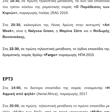
Στις
18:30,
σε πρώτη τηλεοπτική μετάδοση, τα δύο νέα επεισόδια
του τρίτου κύκλου της ρομαντικής σειράς
«Ο Παράδεισος των
Κυριών»,
παραγωγής Ιταλίας (RAI) 2018.
Στις
20:30,
καλεσμένοι της Λένας Αρώνη στην εκπομπή
«Art
Week»,
είναι η
Nalyssa Green,
η
Μαρίνα Σάττι
και ο
Θοδωρής
Βουτσικάκης.
Στις
22:30,
σε πρώτη τηλεοπτική μετάδοση, το όγδοο επεισόδιο της
δραματικής σειράς θρίλερ
«Fargo»
παραγωγής ΗΠΑ 2015.
ΕΡΤ3
Στις
14:00,
το δεύτερο επεισόδιο της σειράς ντοκιμαντέρ
«Η
Αφρική από ψηλά»
(Aerial Africa), παραγωγής 2017.
Στις
20:00,
σε πρώτη τηλεοπτική μετάδοση το πρώτο επεισόδιο με
τίτλο «Μύθοι των Ναζί» από τη σειρά ντοκιμαντέρ
«Μύθοι και