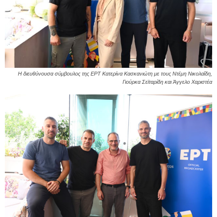
Η διευθύνουσα σύμβουλος της ΕΡΤ Κατερίνα Κασκανιώτη με τους Ντέμη Νικολαΐδη,
Γιούρκα Σεϊταρίδη και Άγγελο Χαριστέα