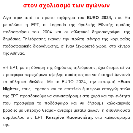
στον σχολιασμό των αγώνων
Λίγο πριν από το πρώτο σφύριγμα του
EURO 2024,
που θα
μεταδώσει η ΕΡΤ, οι Legends της θρυλικής Εθνικής ομάδας
ποδοσφαίρου του 2004 και οι αθλητικοί δημοσιογράφοι της
δημόσιας Τηλεόρασης έκαναν την πρώτη σέντρα της κορυφαίας
ποδοσφαιρικής διοργάνωσης, σ’ έναν ξεχωριστό χώρο, στο κέντρο
της Αθήνας.
«Η ΕΡΤ, με τη δύναμη της δημόσιας τηλεόρασης, έχει δεσμευτεί να
προσφέρει περιεχόμενο υψηλής ποιότητας και να διατηρεί ζωντανό
το αθλητικό ιδεώδες. Με το EURO 2024, την εκπομπή
«Euro
Nights»,
τους Legends και το επιτελείο έμπειρων επαγγελματιών
της ΕΡΤ προσδοκούμε να συνεισφέρουμε στη χαρά και την ενότητα
που προσφέρει το ποδόσφαιρο και να ζήσουμε καλοκαιρινές
βραδιές με υπέροχο θέαμα» ανέφερε μεταξύ άλλων, η διευθύνουσα
σύμβουλος της ΕΡΤ,
Κατερίνα Κασκανιώτη,
στο καλωσόρισμά
της.