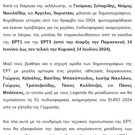
Κατά τη διάρκεια της εκδήλωσης, οι
Γιούρκας Σεϊταρίδης, Ντέμης
Νικολαΐδης
και
Άγγελος Χαριστέας
μίλησαν με δημοσιογράφους,
θυμήθηκαν ιστορίες από τον θρίαμβο του 2004, φωτογραφήθηκαν
και έκαναν προβλέψεις για τις μεγάλες ποδοσφαιρικές αναμετρήσεις,
που οι λάτρεις της μπάλας θα παρακολουθήσουν από τα κανάλια
της
ΕΡΤ1
και της
ΕΡΤ3
(από την έναρξη την Παρασκευή 14
Ιουνίου έως τον τελικό την Κυριακή 14 Ιουλίου 2024).
Μαζί τους βρέθηκε και η ισχυρή ομάδα των δημοσιογράφων της
ΕΡΤ με μεγάλη εμπειρία στις μεγάλες αθλητικές διοργανώσεις
Γιώργος Χαϊκάλης, Βασίλης Μπακόπουλος, Ιωσήφ Νικολάου,
Γιώργος Τραπεζανίδης, Τάσος Κολλίντζας
και
Πάνος
Μπλέτσος,
οι οποίοι μαζί με τους Legends θα μεταδώσουν και θα
σχολιάσουν τις 51 ποδοσφαιρικές αναμετρήσεις του EURO 2024
από τα γήπεδα της Γερμανίας.
Και όλα αυτά με τη συνδρομή του τεχνικού προσωπικού της ΕΡΤ,
που θα εξασφαλίσει την άψογη και απρόσκοπτη μετάδοση των