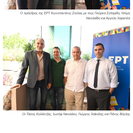
Ο πρόεδρος της ΕΡΤ Κωνσταντίνος Ζούλας με τους Γιούρκα Σεϊταρίδη, Ντέμη
Νικολαΐδη και Άγγελο Χαριστέα
Οι Τάσος Κολλίντζας, Ιωσήφ Νικολάου, Γιώργος Χαϊκάλης και Πάνος Βόγλης