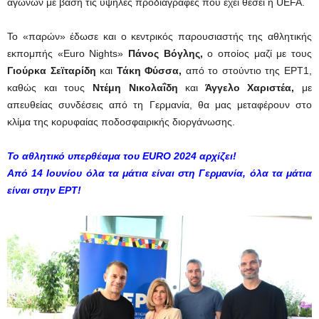
αγώνων με βάση τις υψηλές προδιαγραφές που έχει θέσει η UEFA.
Το «παρών» έδωσε και ο κεντρικός παρουσιαστής της αθλητικής
εκπομπής «Euro Nights»
Πάνος Βόγλης,
ο οποίος μαζί με τους
Γιούρκα Σεϊταρίδη
και
Τάκη Φύσσα,
από το στούντιο της ΕΡΤ1,
καθώς και τους
Ντέμη Νικολαΐδη
και
Άγγελο Χαριστέα,
με
απευθείας συνδέσεις από τη Γερμανία, θα μας μεταφέρουν στο
κλίμα της κορυφαίας ποδοσφαιρικής διοργάνωσης.
Το αθλητικό υπερθέαμα του EURO 2024 αρχίζει!
Από 14 Ιουνίου όλα τα μάτια είναι στη Γερμανία, όλα τα μάτια
είναι στην ΕΡΤ!