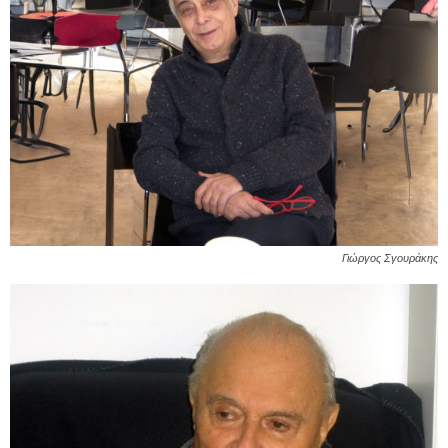
Γιώργος Σγουράκης