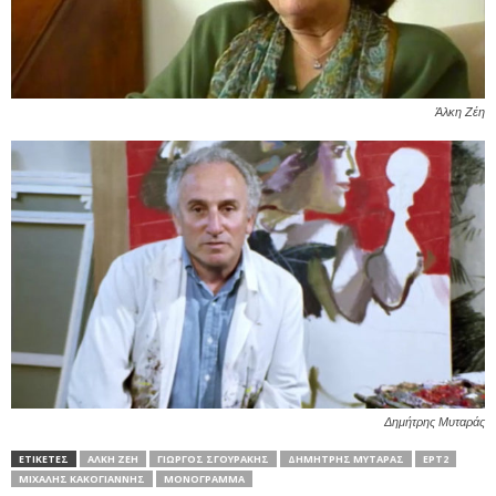
Άλκη Ζέη
Δημήτρης Μυταράς
ΕΤΙΚΕΤΕΣ
ΆΛΚΗ ΖΈΗ
ΓΙΏΡΓΟΣ ΣΓΟΥΡΆΚΗΣ
ΔΗΜΉΤΡΗΣ ΜΥΤΑΡΆΣ
ΕΡΤ2
ΜΙΧΆΛΗΣ ΚΑΚΟΓΙΆΝΝΗΣ
ΜΟΝΟΓΡΑΜΜΑ