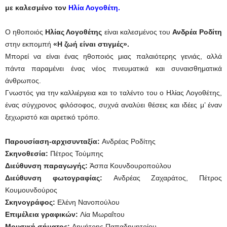
με καλεσμένο τον
Ηλία Λογοθέτη.
Ο ηθοποιός
Ηλίας Λογοθέτης
είναι καλεσμένος του
Ανδρέα Ροδίτη
στην εκπομπή​​
«Η ζωή είναι στιγμές».
Μπορεί να είναι ένας ηθοποιός μιας παλαιότερης γενιάς, αλλά
πάντα παραμένει ένας νέος πνευματικά και συναισθηματικά
άνθρωπος.
Γνωστός για την καλλιέργεια και το ταλέντο του ο Ηλίας Λογοθέτης,
ένας σύγχρονος φιλόσοφος, συχνά αναλύει θέσεις και ιδέες μ’ έναν
ξεχωριστό και αιρετικό τρόπο.
Παρουσίαση-αρχισυνταξία:
Ανδρέας Ροδίτης
Σκηνοθεσία:
Πέτρος Τούμπης
Διεύθυνση παραγωγής:
Άσπα Κουνδουροπούλου
Διεύθυνση φωτογραφίας:
Ανδρέας Ζαχαράτος, Πέτρος
Κουμουνδούρος
Σκηνογράφος:
Ελένη Νανοπούλου
Επιμέλεια γραφικών:
Λία Μωραΐτου
Μουσική σήματος:
Δημήτρης Παπαδημητρίου