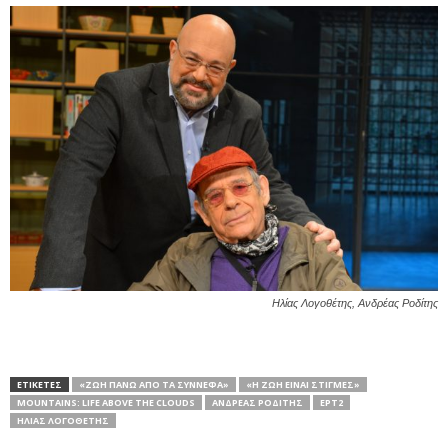
Ηλίας Λογοθέτης, Ανδρέας Ροδίτης
ΕΤΙΚΕΤΕΣ
«ΖΩΗ ΠΑΝΩ ΑΠΟ ΤΑ ΣΥΝΝΕΦΑ»
«Η ΖΩΉ ΕΊΝΑΙ ΣΤΙΓΜΈΣ»
MOUNTAINS: LIFE ABOVE THE CLOUDS
ΑΝΔΡΈΑΣ ΡΟΔΊΤΗΣ
ΕΡΤ2
ΗΛΊΑΣ ΛΟΓΟΘΈΤΗΣ