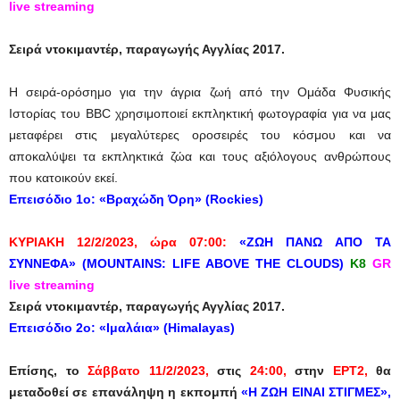
live streaming
Σειρά ντοκιμαντέρ, παραγωγής Αγγλίας 2017.
Η σειρά-ορόσημο για την άγρια ζωή από την Ομάδα Φυσικής
Ιστορίας του BBC χρησιμοποιεί εκπληκτική φωτογραφία για να μας
μεταφέρει στις μεγαλύτερες οροσειρές του κόσμου και να
αποκαλύψει τα εκπληκτικά ζώα και τους αξιόλογους ανθρώπους
που κατοικούν εκεί.
Eπεισόδιο 1ο
:
«Βραχώδη Όρη» (Rockies)
ΚΥΡΙΑΚΗ
12/2/2023,
ώρα
07:00:
«
ΖΩΗ
ΠΑΝΩ
ΑΠΟ
ΤΑ
ΣΥΝΝΕΦΑ
» (MOUNTAINS: LIFE ABOVE THE CLOUDS)
Κ
8
GR
live streaming
Σειρά ντοκιμαντέρ, παραγωγής Αγγλίας 2017.
Eπεισόδιο 2ο
:
«Ιμαλάια» (Himalayas)
Επίσης, το
Σάββατο 11/2/2023,
στις
24:00,
στην
ΕΡΤ2,
θα
μεταδοθεί σε επανάληψη η εκπομπή
«Η ΖΩΗ ΕΙΝΑΙ ΣΤΙΓΜΕΣ»,