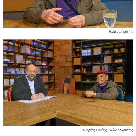
Ηλίας Λογοθέτης
Ανδρέας Ροδίτης, Ηλίας Λογοθέτης