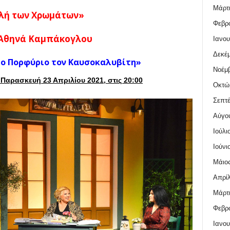
Μάρτι
λή των Χρωμάτων»
Φεβρο
 Αθηνά Καμπάκογλου
Ιανου
Δεκέμ
ιο Πορφύριο τον Καυσοκαλυβίτη»
Νοέμβ
:
Παρασκευή 23 Απριλίου 2021,
στις 20:00
Οκτώ
Σεπτέ
Αύγο
Ιούλι
Ιούνι
Μάιος
Απρίλ
Μάρτι
Φεβρο
Ιανου