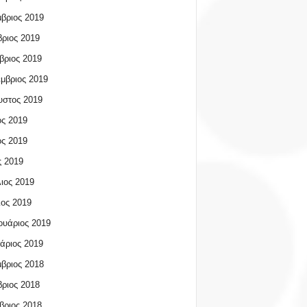
βριος 2019
ριος 2019
βριος 2019
μβριος 2019
υστος 2019
ος 2019
ος 2019
 2019
ιος 2019
ος 2019
υάριος 2019
άριος 2019
βριος 2018
ριος 2018
βριος 2018