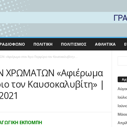
ΡΑΔΙΌΦΩΝΟ
ΠΟΛΙΤΙΚΉ
ΠΟΛΙΤΙΣΜΌΣ
ΑΘΛΗΤΙΚΆ
E
 «Αφιέρωμα στον Άγιο Πορφύριο τον Καυσοκαλυβίτη»...
ΩΝ ΧΡΩΜΑΤΩΝ «Αφιέρωμα
Αρ
ιο τον Καυσοκαλυβίτη» |
Αύγο
2021
Ιούλι
Ιούνι
Μάιος
ΑΓΩΓΙΚΗ ΕΚΠΟΜΠΗ
Απρίλ