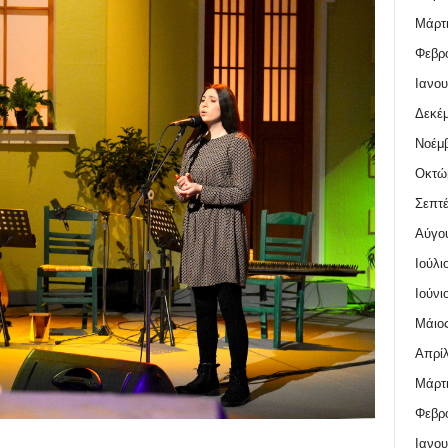
Μάρτι
Φεβρο
Ιανου
Δεκέμ
Νοέμβ
Οκτώ
Σεπτέ
Αύγο
Ιούλι
Ιούνι
Μάιος
Απρίλ
Μάρτι
Φεβρο
Ιανου