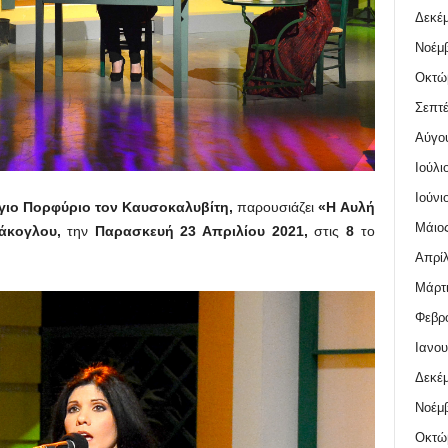
Δεκέμ
Νοέμβ
Οκτώ
Σεπτέ
Αύγο
Ιούλι
Ιούνι
γιο Πορφύριο τον Καυσοκαλυβίτη,
παρουσιάζει
«Η Αυλή
Μάιος
άκογλου,
την
Παρασκευή 23 Απριλίου 2021,
στις
8
το
Απρίλ
Μάρτι
Φεβρο
Ιανου
Δεκέμ
Νοέμβ
Οκτώ