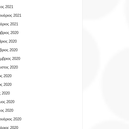
ος 2021
υάριος 2021
άριος 2021
βριος 2020
ριος 2020
βριος 2020
μβριος 2020
υστος 2020
ος 2020
ος 2020
 2020
ιος 2020
ος 2020
υάριος 2020
άριος 2020