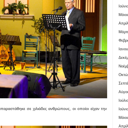
Ιούνι
Μάιος
Απρίλ
Μάρτι
Φεβρο
Ιανου
Δεκέμ
Νοέμβ
Οκτώ
Σεπτέ
Αύγο
Ιούλι
μπαραστάθηκε σε χιλιάδες ανθρώπους, οι οποίοι είχαν την
Ιούνι
Μάιος
Απρίλ