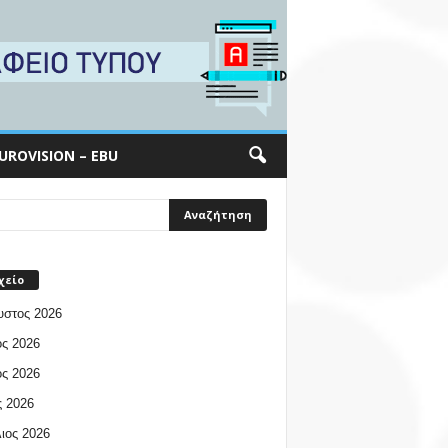
UROVISION – EBU
χείο
υστος 2026
ος 2026
ος 2026
 2026
ιος 2026