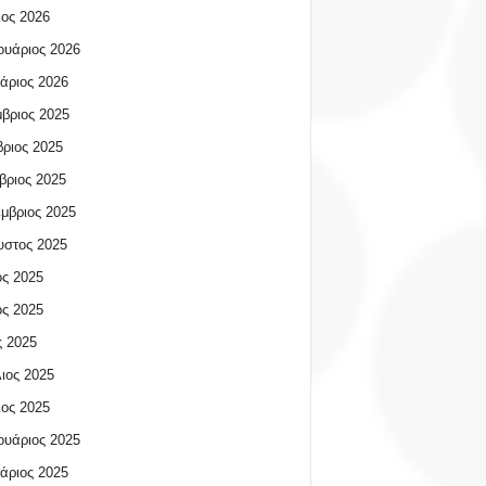
ος 2026
υάριος 2026
άριος 2026
βριος 2025
ριος 2025
βριος 2025
μβριος 2025
υστος 2025
ος 2025
ος 2025
 2025
ιος 2025
ος 2025
υάριος 2025
άριος 2025