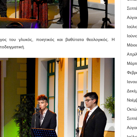
Σεπτέ
Αύγο
Ιούλι
Ιούνι
γος του γλυκός, ποιητικός και βαθύτατα θεολογικός. Η
Μάιος
ποδειγματική.
Απρίλ
Μάρτι
Φεβρο
Ιανου
Δεκέμ
Νοέμβ
Οκτώ
Σεπτέ
Αύγο
Ιούλι