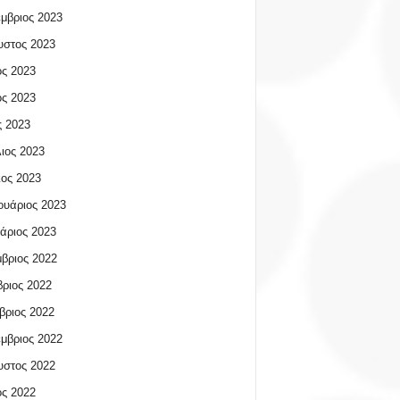
μβριος 2023
υστος 2023
ος 2023
ος 2023
 2023
ιος 2023
ος 2023
υάριος 2023
άριος 2023
βριος 2022
ριος 2022
βριος 2022
μβριος 2022
υστος 2022
ος 2022