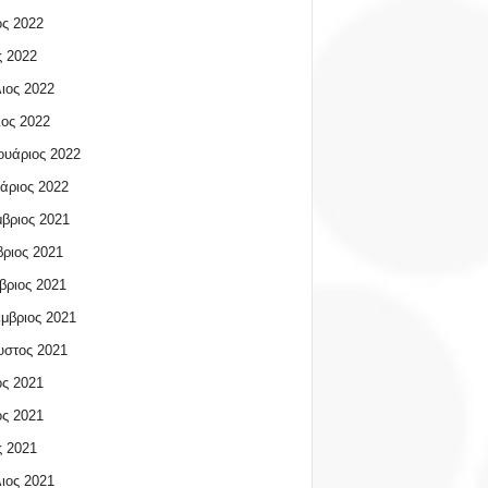
ος 2022
 2022
ιος 2022
ος 2022
υάριος 2022
άριος 2022
βριος 2021
ριος 2021
βριος 2021
μβριος 2021
υστος 2021
ος 2021
ος 2021
 2021
ιος 2021