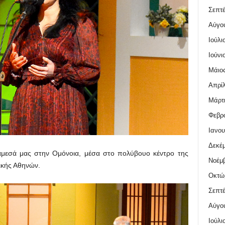
Σεπτέ
Αύγο
Ιούλι
Ιούνι
Μάιος
Απρίλ
Μάρτι
Φεβρο
Ιανου
Δεκέμ
εσά μας στην Ομόνοια, μέσα στο πολύβουο κέντρο της
Νοέμβ
ικής Αθηνών.
Οκτώ
Σεπτέ
Αύγο
Ιούλι