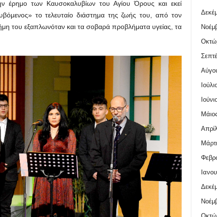
ην έρημο των Καυσοκαλυβίων του Αγίου Όρους και εκεί
Δεκέμ
υβόμενος» το τελευταίο διάστημα της ζωής του, από τον
μη του εξαπλωνόταν και τα σοβαρά προβλήματα υγείας, τα
Νοέμβ
Οκτώ
Σεπτέ
Αύγο
Ιούλι
Ιούνι
Μάιος
Απρίλ
Μάρτι
Φεβρο
Ιανου
Δεκέμ
Νοέμβ
Οκτώ