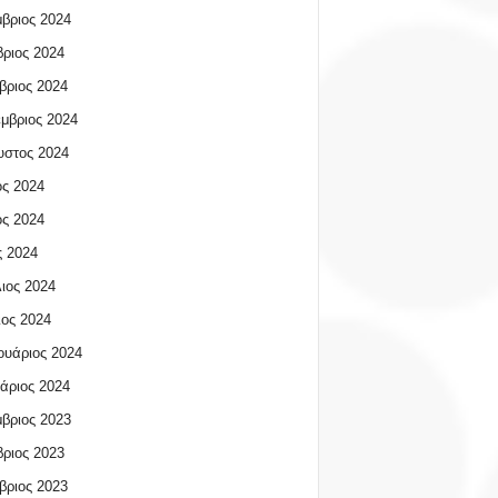
βριος 2024
ριος 2024
βριος 2024
μβριος 2024
υστος 2024
ος 2024
ος 2024
 2024
ιος 2024
ος 2024
υάριος 2024
άριος 2024
βριος 2023
ριος 2023
βριος 2023