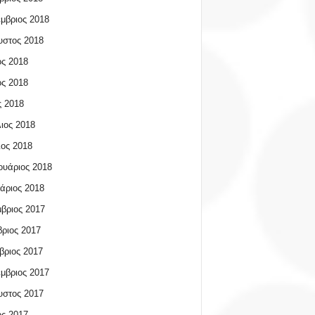
μβριος 2018
υστος 2018
ος 2018
ος 2018
 2018
ιος 2018
ος 2018
υάριος 2018
άριος 2018
βριος 2017
ριος 2017
βριος 2017
μβριος 2017
υστος 2017
ος 2017