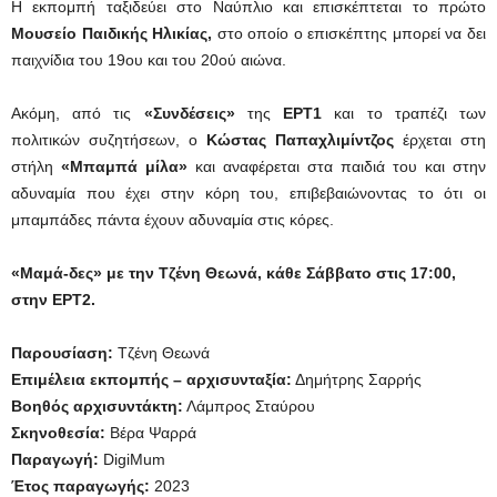
Η εκπομπή ταξιδεύει στο Ναύπλιο και επισκέπτεται το πρώτο
Μουσείο Παιδικής Ηλικίας,
στο οποίο ο επισκέπτης μπορεί να δει
παιχνίδια του 19ου και του 20ού αιώνα.
Ακόμη, από τις
«Συνδέσεις»
της
ΕΡΤ1
και το τραπέζι των
πολιτικών συζητήσεων, ο
Κώστας Παπαχλιμίντζος
έρχεται στη
στήλη
«Μπαμπά μίλα»
και αναφέρεται στα παιδιά του και στην
αδυναμία που έχει στην κόρη του, επιβεβαιώνοντας το ότι οι
μπαμπάδες πάντα έχουν αδυναμία στις κόρες.
«Μαμά-δες» με την Τζένη Θεωνά, κάθε Σάββατο στις 17:00,
στην ΕΡΤ2.
Παρουσίαση:
Τζένη Θεωνά
Επιμέλεια εκπομπής – αρχισυνταξία:
Δημήτρης Σαρρής
Βοηθός αρχισυντάκτη:
Λάμπρος Σταύρου
Σκηνοθεσία:
Βέρα Ψαρρά
Παραγωγή:
DigiMum
Έτος παραγωγής:
2023