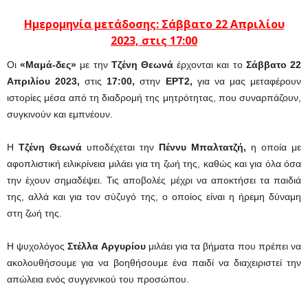
Ημερομηνία μετάδοσης: Σάββατο 22 Απριλίου
2023,
στις 17:00
Οι
«Μαμά-δες»
με την
Τζένη Θεωνά
έρχονται και το
Σάββατο 22
Απριλίου 2023,
στις
17:00,
στην
ΕΡΤ2,
για να μας μεταφέρουν
ιστορίες μέσα από τη διαδρομή της μητρότητας, που συναρπάζουν,
συγκινούν και εμπνέουν.
Η
Τζένη Θεωνά
υποδέχεται την
Πέννυ Μπαλτατζή,
η οποία με
αφοπλιστική ειλικρίνεια μιλάει για τη ζωή της, καθώς και για όλα όσα
την έχουν σημαδέψει. Τις αποβολές μέχρι να αποκτήσει τα παιδιά
της, αλλά και για τον σύζυγό της, ο οποίος είναι η ήρεμη δύναμη
στη ζωή της.
Η ψυχολόγος
Στέλλα Αργυρίου
μιλάει για τα βήματα που πρέπει να
ακολουθήσουμε για να βοηθήσουμε ένα παιδί να διαχειριστεί την
απώλεια ενός συγγενικού του προσώπου.