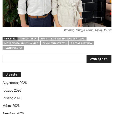
Κώστας Παπαχλιμίντζος, Τζένη Θεωνά
ΕΤΙΚΕΤΕΣ
«ΜΑΜΆ-ΔΕΣ»
ΕΡΤ2
ΚΏΣΤΑΣ ΠΑΠΑΧΛΙΜΊΝΤΖΟΣ
ΜΟΥΣΕΊΟ ΠΑΙΔΙΚΉΣ ΗΛΙΚΊΑΣ
ΠΈΝΝΥ ΜΠΑΛΤΑΤΖΉ
ΣΤΈΛΛΑ ΑΡΓΥΡΊΟΥ
ΤΖΈΝΗ ΘΕΩΝΆ
Αρχείο
Αύγουστος 2026
Ιούλιος 2026
Ιούνιος 2026
Μάιος 2026
Απρίλιος 2026