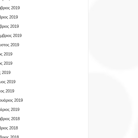
βριος 2019
ριος 2019
βριος 2019
μβριος 2019
υστος 2019
ος 2019
ος 2019
 2019
ιος 2019
ος 2019
υάριος 2019
άριος 2019
βριος 2018
ριος 2018
βριος 2018