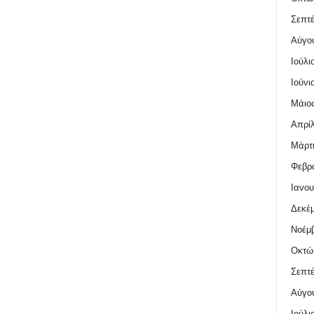
Σεπτέ
Αύγο
Ιούλι
Ιούνι
Μάιος
Απρίλ
Μάρτι
Φεβρο
Ιανου
Δεκέμ
Νοέμβ
Οκτώ
Σεπτέ
Αύγο
Ιούλι