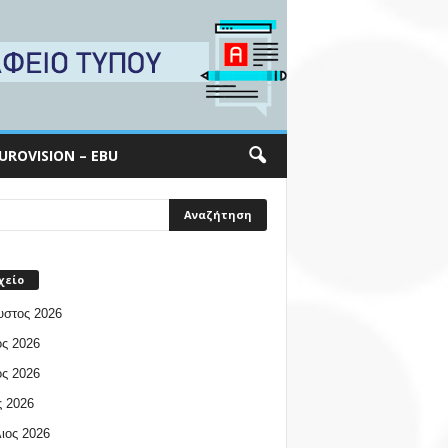
UROVISION – EBU
χείο
υστος 2026
ος 2026
ος 2026
 2026
ιος 2026