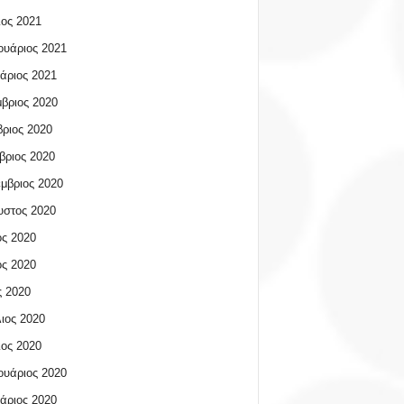
ος 2021
υάριος 2021
άριος 2021
βριος 2020
ριος 2020
βριος 2020
μβριος 2020
υστος 2020
ος 2020
ος 2020
 2020
ιος 2020
ος 2020
υάριος 2020
άριος 2020