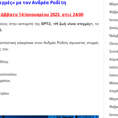
ιγμές» με τον Ανδρέα Ροδίτη
Μάρτι
Φεβρο
άββατο 14 Ιανουαρίου 2023,
στις 24:00
Ιανου
μένος στην εκπομπή της
ΕΡΤ2, «Η ζωή είναι στιγμές»,
το
Δεκέμ
0.
Νοέμβ
πλιστική ειλικρίνεια στον Ανδρέα Ροδίτη άγνωστες στιγμές
Οκτώ
ς του.
Σεπτέ
Αύγο
δίτης
Ιούλι
ροπούλου
Ιούνι
αράτος
Μάιος
Απρίλ
τρίου
Μάρτι
Φεβρο
Ιανου