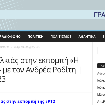
ΡΑΔΙΌΦΩΝΟ
ΠΟΛΙΤΙΚΉ
ΠΟΛΙΤΙΣΜΌΣ
ΑΘΛΗΤΙΚΆ
E
εκπομπή «Η ζωή είναι στιγμές» με...
αλκιάς στην εκπομπή «Η
Αρ
» με τον Ανδρέα Ροδίτη |
Αύγο
23
Ιούλι
Ιούνι
Μάιος
ιάς στην εκπομπή της ΕΡΤ2
Απρίλ