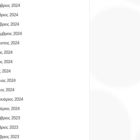
βριος 2024
ριος 2024
βριος 2024
μβριος 2024
υστος 2024
ος 2024
ος 2024
 2024
ιος 2024
ος 2024
υάριος 2024
άριος 2024
βριος 2023
ριος 2023
βριος 2023