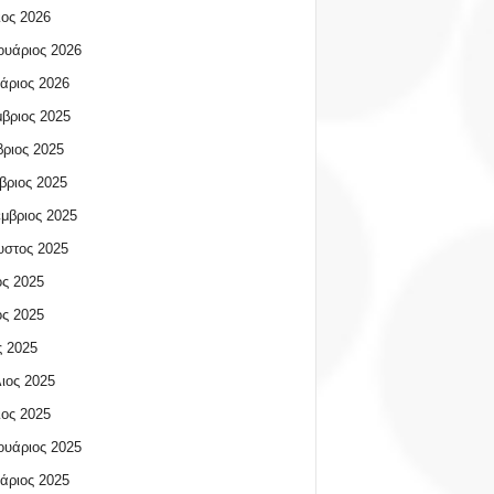
ος 2026
υάριος 2026
άριος 2026
βριος 2025
ριος 2025
βριος 2025
μβριος 2025
υστος 2025
ος 2025
ος 2025
 2025
ιος 2025
ος 2025
υάριος 2025
άριος 2025