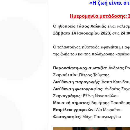
«Η ζωή είναι στ
Ημερομηνία μετάδοσης: Σ
Ο ηθοποιός
Τάσος Χαλκιάς
είναι καλεσ
Σάββατο 14 Ιανουαρίου 2023,
στις
24:0
Ο ταλαντούχος ηθοποιός αφηγείται με αφο
της ζωής του και της πολύχρονης καριέρα
Παρουσίαση-αρχισυνταξία:
Ανδρέας Ρο
Σκηνοθεσία:
Πέτρος Τούμπης
Διεύθυνση παραγωγής:
Άσπα Κουνδου
Διεύθυνση φωτογραφίας:
Ανδρέας Ζαχ
Σκηνογράφος:
Ελένη Νανοπούλου
Μουσική σήματος:
Δημήτρης Παπαδημη
Επιμέλεια γραφικών:
Λία Μωραΐτου
Φωτογραφίες:
Μάχη Παπαγεωργίου