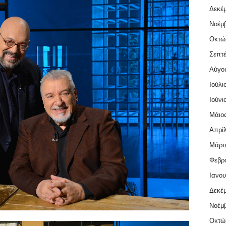
Δεκέμ
Νοέμβ
Οκτώ
Σεπτέ
Αύγο
Ιούλι
Ιούνι
Μάιος
Απρίλ
Μάρτι
Φεβρο
Ιανου
Δεκέμ
Νοέμβ
Οκτώ