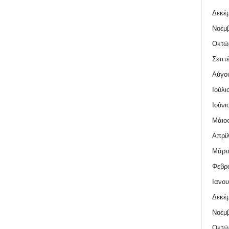
Δεκέμ
Νοέμβ
Οκτώ
Σεπτέ
Αύγο
Ιούλι
Ιούνι
Μάιος
Απρίλ
Μάρτι
Φεβρο
Ιανου
Δεκέμ
Νοέμβ
Οκτώ