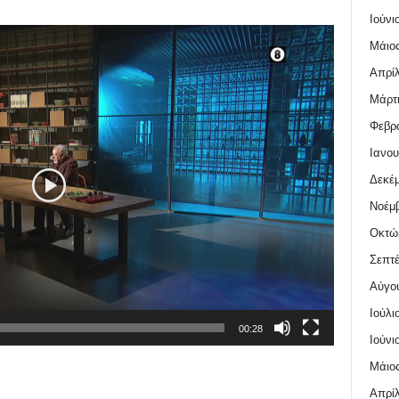
Ιούνι
Μάιος
Απρίλ
Μάρτι
Φεβρο
Ιανου
Δεκέμ
Νοέμβ
Οκτώ
Σεπτέ
Αύγο
Ιούλι
00:28
Ιούνι
Μάιος
Απρίλ