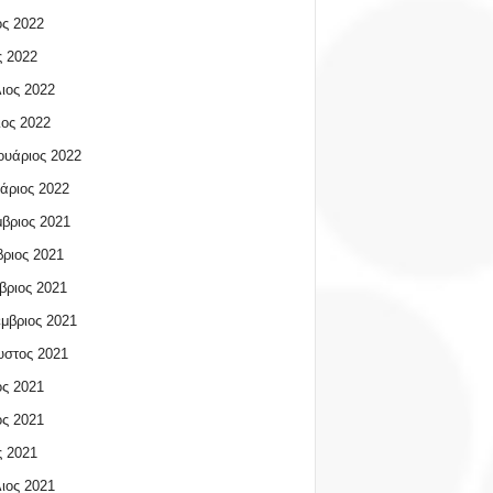
ος 2022
 2022
ιος 2022
ος 2022
υάριος 2022
άριος 2022
βριος 2021
ριος 2021
βριος 2021
μβριος 2021
υστος 2021
ος 2021
ος 2021
 2021
ιος 2021