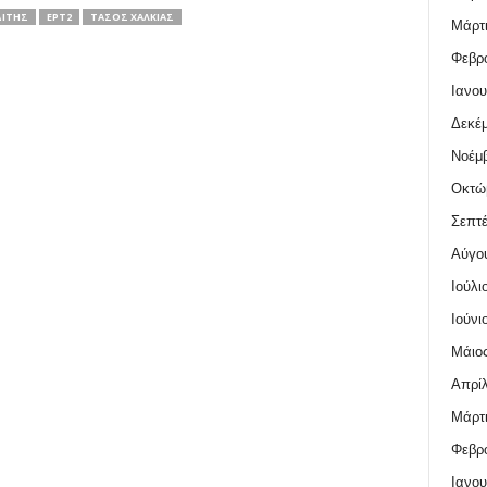
ΔΊΤΗΣ
ΕΡΤ2
ΤΆΣΟΣ ΧΑΛΚΙΆΣ
Μάρτι
Φεβρο
Ιανου
Δεκέμ
Νοέμβ
Οκτώ
Σεπτέ
Αύγο
Ιούλι
Ιούνι
Μάιος
Απρίλ
Μάρτι
Φεβρο
Ιανου