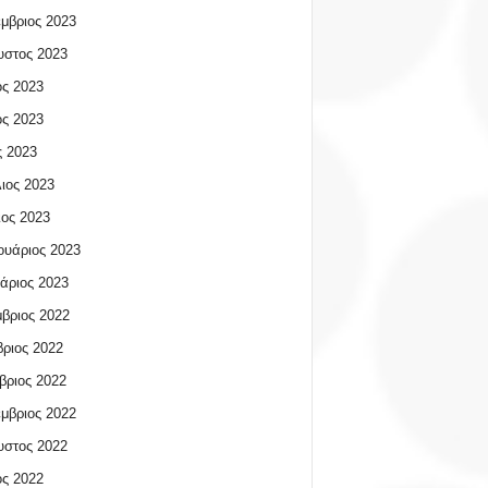
μβριος 2023
υστος 2023
ος 2023
ος 2023
 2023
ιος 2023
ος 2023
υάριος 2023
άριος 2023
βριος 2022
ριος 2022
βριος 2022
μβριος 2022
υστος 2022
ος 2022