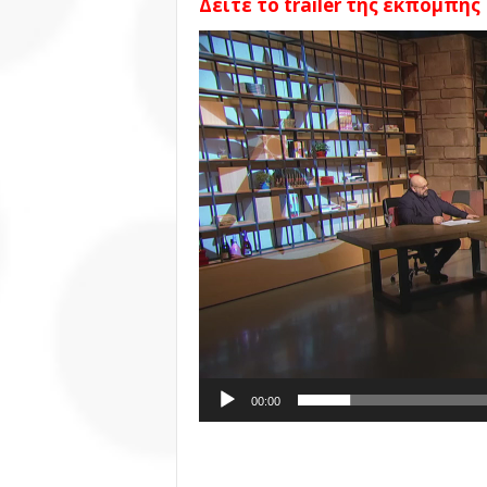
Δείτε το trailer της εκπομπής
Πρόγραμμα
Αναπαραγωγής
Βίντεο
00:00