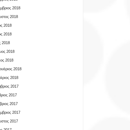
μβριος 2018
υστος 2018
ος 2018
ος 2018
 2018
ιος 2018
ος 2018
υάριος 2018
άριος 2018
βριος 2017
ριος 2017
βριος 2017
μβριος 2017
υστος 2017
ος 2017