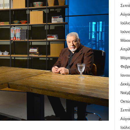
Σεπτέ
Αύγο
Ιούλι
Ιούνι
Μάιος
Απρίλ
Μάρτι
Φεβρο
Ιανου
Δεκέμ
Νοέμβ
Οκτώ
Σεπτέ
Αύγο
Ιούλι