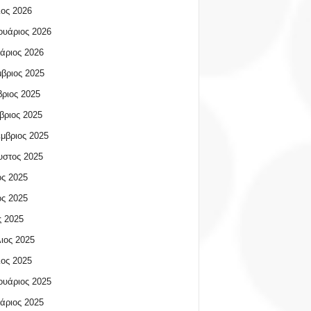
ος 2026
υάριος 2026
άριος 2026
βριος 2025
ριος 2025
βριος 2025
μβριος 2025
υστος 2025
ος 2025
ος 2025
 2025
ιος 2025
ος 2025
υάριος 2025
άριος 2025