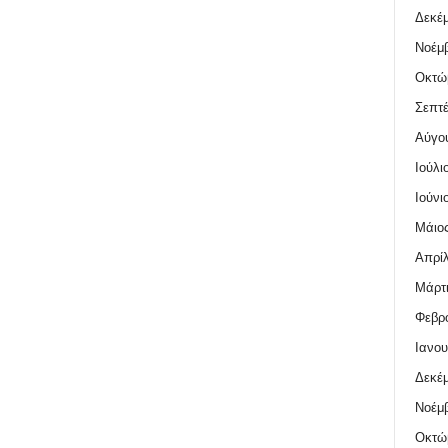
Δεκέμ
Νοέμβ
Οκτώ
Σεπτέ
Αύγο
Ιούλι
Ιούνι
Μάιος
Απρίλ
Μάρτι
Φεβρο
Ιανου
Δεκέμ
Νοέμβ
Οκτώ