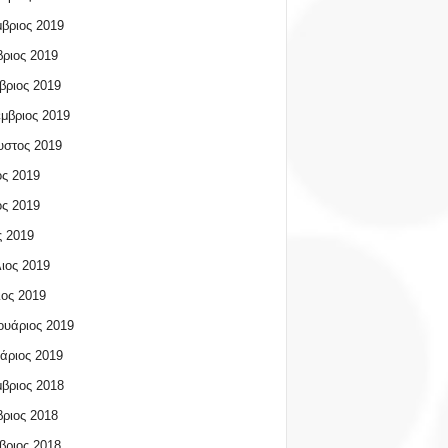
βριος 2019
ριος 2019
βριος 2019
μβριος 2019
υστος 2019
ος 2019
ος 2019
 2019
ιος 2019
ος 2019
υάριος 2019
άριος 2019
βριος 2018
ριος 2018
βριος 2018