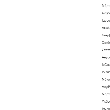
Μάρτι
Φεβρο
Ιανου
Δεκέμ
Νοέμβ
Οκτώ
Σεπτέ
Αύγο
Ιούλι
Ιούνι
Μάιος
Απρίλ
Μάρτι
Φεβρο
Ιανου