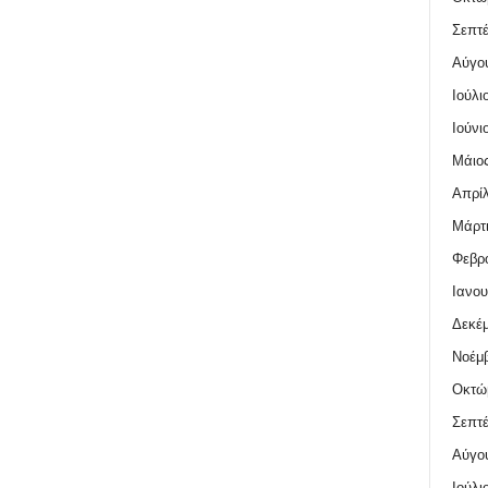
Σεπτέ
Αύγο
Ιούλι
Ιούνι
Μάιος
Απρίλ
Μάρτι
Φεβρο
Ιανου
Δεκέμ
Νοέμβ
Οκτώ
Σεπτέ
Αύγο
Ιούλι