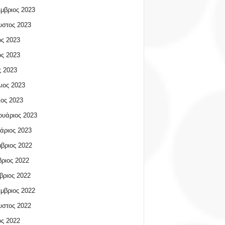
μβριος 2023
υστος 2023
ος 2023
ος 2023
 2023
ιος 2023
ος 2023
υάριος 2023
άριος 2023
βριος 2022
ριος 2022
βριος 2022
μβριος 2022
υστος 2022
ος 2022