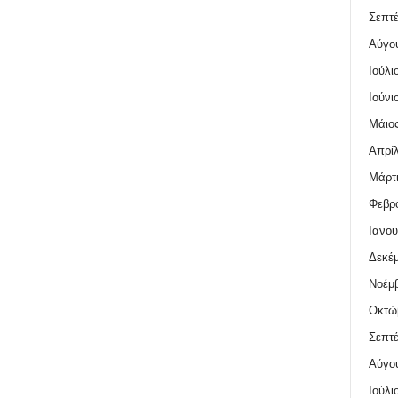
Σεπτέ
Αύγο
Ιούλι
Ιούνι
Μάιος
Απρίλ
Μάρτι
Φεβρο
Ιανου
Δεκέμ
Νοέμβ
Οκτώ
Σεπτέ
Αύγο
Ιούλι