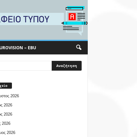
UROVISION – EBU
χείο
υστος 2026
ος 2026
ος 2026
 2026
ιος 2026