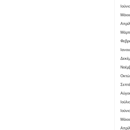
Ιούνι
Μάιος
Απρίλ
Μάρτι
Φεβρο
Ιανου
Δεκέμ
Νοέμβ
Οκτώ
Σεπτέ
Αύγο
Ιούλι
Ιούνι
Μάιος
Απρίλ