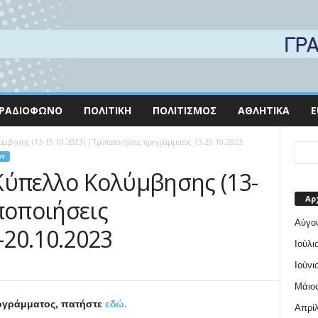
ΡΑΔΙΌΦΩΝΟ
ΠΟΛΙΤΙΚΉ
ΠΟΛΙΤΙΣΜΌΣ
ΑΘΛΗΤΙΚΆ
E
ύμβησης (13-15.10.2023) | Τροποποιήσεις προγράμματος 13-20.10.2023
ΟΥ
Κύπελλο Κολύμβησης (13-
Αρ
ποποιήσεις
Αύγο
20.10.2023
Ιούλι
Ιούνι
Μάιος
ρογράμματος, πατήστε
εδώ.
Απρίλ