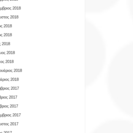
μβριος 2018
υστος 2018
ος 2018
ος 2018
 2018
ιος 2018
ος 2018
υάριος 2018
άριος 2018
βριος 2017
ριος 2017
βριος 2017
μβριος 2017
υστος 2017
ος 2017