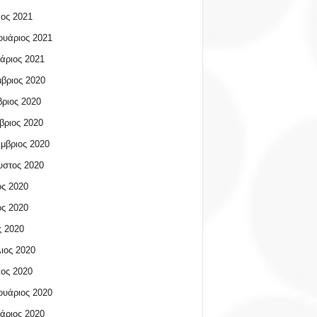
ος 2021
υάριος 2021
άριος 2021
βριος 2020
ριος 2020
βριος 2020
μβριος 2020
υστος 2020
ος 2020
ος 2020
 2020
ιος 2020
ος 2020
υάριος 2020
άριος 2020