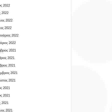
ος 2022
 2022
ιος 2022
ος 2022
υάριος 2022
άριος 2022
βριος 2021
ριος 2021
βριος 2021
μβριος 2021
υστος 2021
ος 2021
ος 2021
 2021
ιος 2021