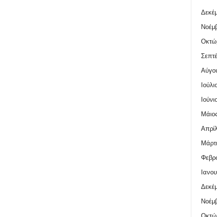
Δεκέμ
Νοέμβ
Οκτώ
Σεπτέ
Αύγο
Ιούλι
Ιούνι
Μάιος
Απρίλ
Μάρτι
Φεβρο
Ιανου
Δεκέμ
Νοέμβ
Οκτώ