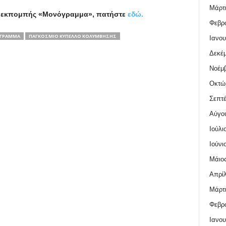
Μάρτι
της εκπομπής «Μονόγραμμα», πατήστε
εδώ.
Φεβρο
ΓΡΑΜΜΑ
ΠΑΓΚΟΣΜΙΟ ΚΥΠΕΛΛΟ ΚΟΛΥΜΒΗΣΗΣ
Ιανου
Δεκέμ
Νοέμβ
Οκτώ
Σεπτέ
Αύγο
Ιούλι
Ιούνι
Μάιος
Απρίλ
Μάρτι
Φεβρο
Ιανου