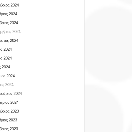
βριος 2024
ριος 2024
βριος 2024
μβριος 2024
υστος 2024
ος 2024
ος 2024
 2024
ιος 2024
ος 2024
υάριος 2024
άριος 2024
βριος 2023
ριος 2023
βριος 2023