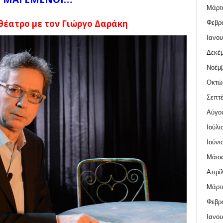
Μάρτι
θέατρο με τον Γιώργο Δαράκη
Φεβρο
Ιανου
Δεκέμ
Νοέμβ
Οκτώ
Σεπτέ
Αύγο
Ιούλι
Ιούνι
Μάιος
Απρίλ
Μάρτι
Φεβρο
Ιανου