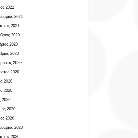
ος 2021
υάριος 2021
άριος 2021
βριος 2020
ριος 2020
βριος 2020
μβριος 2020
υστος 2020
ος 2020
ος 2020
 2020
ιος 2020
ος 2020
υάριος 2020
άριος 2020