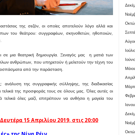
Δεκέμ
Νοέμβ
Οκτώ
ραστάσεις της σεζόν, οι οποίες αποτελούν λόγο αλλά και
Σεπτέ
πων του θεάτρου: συγγραφέων, σκηνοθετών, ηθοποιών,
.
Αύγο
Ιούλι
ι σε μια θεατρική δημιουργία. Ξεναγός μας η ματιά των
Ιούνι
λλων ανθρώπων, που υπηρετούν ή μελετούν την τέχνη του
Μάιος
αποσπάσματα από την παράσταση.
Απρίλ
ης: ανάλυση της συγγραφικής σύλληψης, της διαδικασίας
Μάρτι
 τελικά της προσφοράς τους σε όλους μας. Όλες αυτές οι
Φεβρο
ά τελικά όλες μαζί, επιτρέπουν να ανθήσει η μαγεία του
Ιανου
Δεκέμ
 Δευτέρα 15 Απριλίου
2019, στις 20:00
Νοέμβ
Οκτώ
ές» της Νίνα Ρέιν