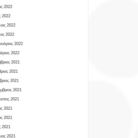
ος 2022
 2022
ιος 2022
ος 2022
υάριος 2022
άριος 2022
βριος 2021
ριος 2021
βριος 2021
μβριος 2021
υστος 2021
ος 2021
ος 2021
 2021
ιος 2021