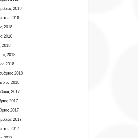
μβριος 2018
υστος 2018
ος 2018
ος 2018
 2018
ιος 2018
ος 2018
υάριος 2018
άριος 2018
βριος 2017
ριος 2017
βριος 2017
μβριος 2017
υστος 2017
ος 2017