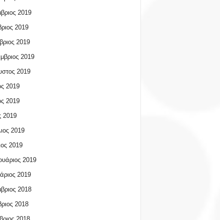
βριος 2019
ριος 2019
βριος 2019
μβριος 2019
υστος 2019
ος 2019
ος 2019
 2019
ιος 2019
ος 2019
υάριος 2019
άριος 2019
βριος 2018
ριος 2018
βριος 2018