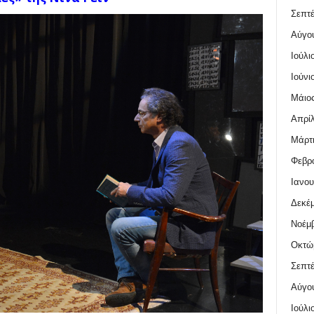
Σεπτέ
Αύγο
Ιούλι
Ιούνι
Μάιος
Απρίλ
Μάρτι
Φεβρο
Ιανου
Δεκέμ
Νοέμβ
Οκτώ
Σεπτέ
Αύγο
Ιούλι