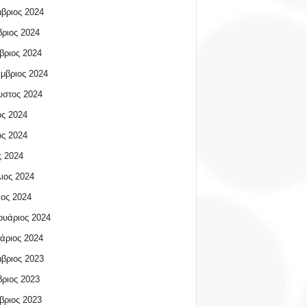
βριος 2024
ριος 2024
βριος 2024
μβριος 2024
υστος 2024
ος 2024
ος 2024
 2024
ιος 2024
ος 2024
υάριος 2024
άριος 2024
βριος 2023
ριος 2023
βριος 2023