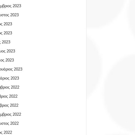
μβριος 2023
υστος 2023
ος 2023
ος 2023
 2023
ιος 2023
ος 2023
υάριος 2023
άριος 2023
βριος 2022
ριος 2022
βριος 2022
μβριος 2022
υστος 2022
ος 2022