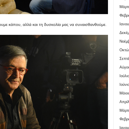
Μάρτι
Φεβρο
Ιανου
κουμε κάπου, αλλά και τη δυσκολία μας να συναισθανθούμε.
Δεκέμ
Νοέμβ
Οκτώ
Σεπτέ
Αύγο
Ιούλι
Ιούνι
Μάιος
Απρίλ
Μάρτι
Φεβρο
Ιανου