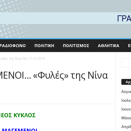
ΡΑΔΙΌΦΩΝΟ
ΠΟΛΙΤΙΚΉ
ΠΟΛΙΤΙΣΜΌΣ
ΑΘΛΗΤΙΚΆ
E
λές» της Νίνα Ρέιν 15.04.2019
ΜΕΝΟΙ… «Φυλές» της Νίνα
Αρ
Αύγο
Ιούλι
Ιούνι
ΕΟΣ ΚΥΚΛΟΣ
Μάιος
Απρίλ
Ν ΜΑΓΕΜΕΝΟΙ…