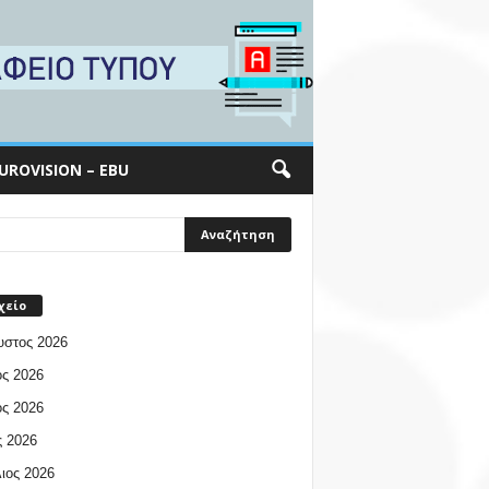
UROVISION – EBU
χείο
υστος 2026
ος 2026
ος 2026
 2026
ιος 2026