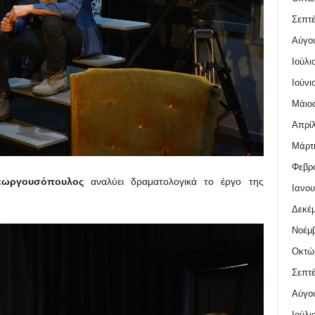
Σεπτέ
Αύγο
Ιούλι
Ιούνι
Μάιος
Απρίλ
Μάρτι
Φεβρο
εωργουσόπουλος
αναλύει δραματολογικά το έργο της
Ιανου
Δεκέμ
Νοέμβ
Οκτώ
Σεπτέ
Αύγο
Ιούλι