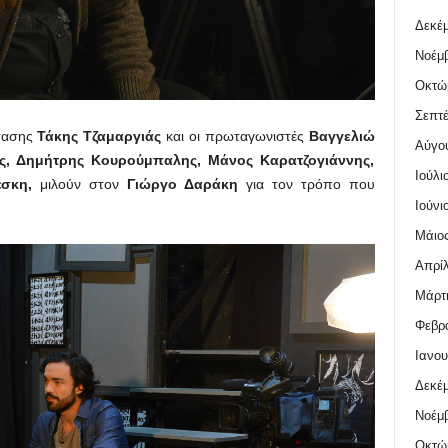
Δεκέμ
Νοέμβ
Οκτώ
Σεπτέ
στασης
Τάκης Τζαμαργιάς
και οι πρωταγωνιστές
Βαγγελιώ
Αύγο
, Δημήτρης Κουρούμπαλης, Μάνος Καρατζογιάννης,
Ιούλι
σκη,
μιλούν στον
Γιώργο Δαράκη
για τον τρόπο που
Ιούνι
Μάιος
Απρίλ
Μάρτι
Φεβρο
Ιανου
Δεκέμ
Νοέμβ
Οκτώ