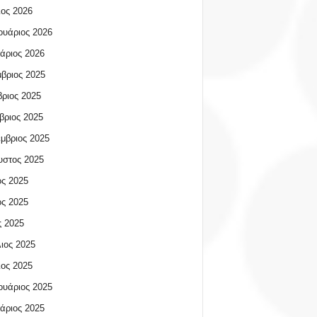
ος 2026
υάριος 2026
άριος 2026
βριος 2025
ριος 2025
βριος 2025
μβριος 2025
υστος 2025
ος 2025
ος 2025
 2025
ιος 2025
ος 2025
υάριος 2025
άριος 2025