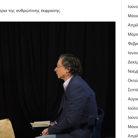
Ιούνι
 όρια της ανθρώπινης έκφρασης.
Μάιος
Απρίλ
Μάρτι
Φεβρο
Ιανου
Δεκέμ
Νοέμβ
Οκτώ
Σεπτέ
Αύγο
Ιούλι
Ιούνι
Μάιος
Απρίλ