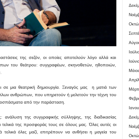
Δεκέμ
Νοέμβ
Οκτώ
Σεπτέ
Αύγο
Ιούλι
ραστάσεις της σεζόν, οι οποίες αποτελούν λόγο αλλά και
Ιούνι
πων του θεάτρου: συγγραφέων, σκηνοθετών, ηθοποιών,
Μάιος
.
Απρίλ
ι σε μια θεατρική δημιουργία. Ξεναγός μας η ματιά των
Μάρτι
λλων ανθρώπων, που υπηρετούν ή μελετούν την τέχνη του
Φεβρο
αποσπάσματα από την παράσταση.
Ιανου
ης: ανάλυση της συγγραφικής σύλληψης, της διαδικασίας
Δεκέμ
 τελικά της προσφοράς τους σε όλους μας. Όλες αυτές οι
Νοέμβ
ά τελικά όλες μαζί, επιτρέπουν να ανθήσει η μαγεία του
Οκτώ