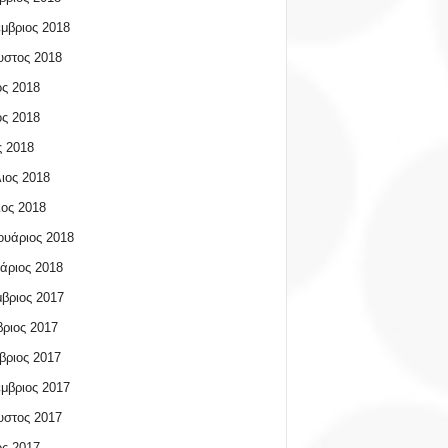
μβριος 2018
υστος 2018
ος 2018
ος 2018
 2018
ιος 2018
ος 2018
υάριος 2018
άριος 2018
βριος 2017
ριος 2017
βριος 2017
μβριος 2017
υστος 2017
ος 2017