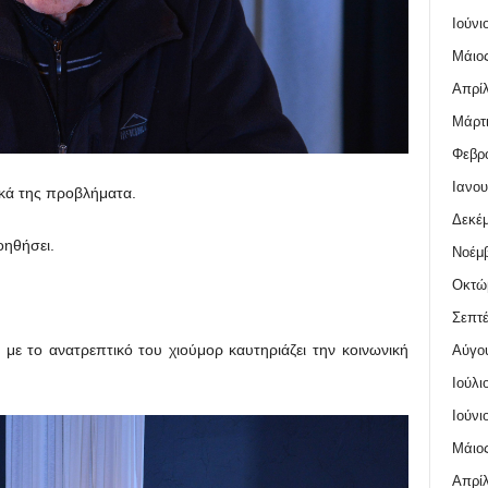
Ιούνι
Μάιος
Απρίλ
Μάρτι
Φεβρο
Ιανου
ικά της προβλήματα.
Δεκέμ
οηθήσει.
Νοέμβ
Οκτώ
Σεπτέ
 με το ανατρεπτικό του χιούμορ καυτηριάζει την κοινωνική
Αύγο
Ιούλι
Ιούνι
Μάιος
Απρίλ