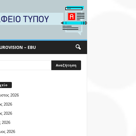
UROVISION – EBU
χείο
υστος 2026
ος 2026
ος 2026
 2026
ιος 2026