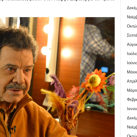
Δεκέμ
Νοέμβ
Οκτώ
Σεπτέ
Αύγο
Ιούλι
Ιούνι
Μάιος
Απρίλ
Μάρτι
Φεβρο
Ιανου
Δεκέμ
Νοέμβ
Οκτώ