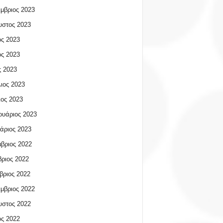
μβριος 2023
υστος 2023
ος 2023
ος 2023
 2023
ιος 2023
ος 2023
υάριος 2023
άριος 2023
βριος 2022
ριος 2022
βριος 2022
μβριος 2022
υστος 2022
ος 2022