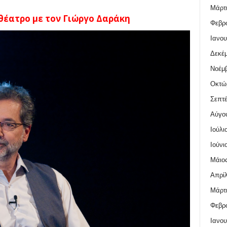
Μάρτι
θέατρο με τον Γιώργο Δαράκη
Φεβρο
Ιανου
Δεκέμ
Νοέμβ
Οκτώ
Σεπτέ
Αύγο
Ιούλι
Ιούνι
Μάιος
Απρίλ
Μάρτι
Φεβρο
Ιανου