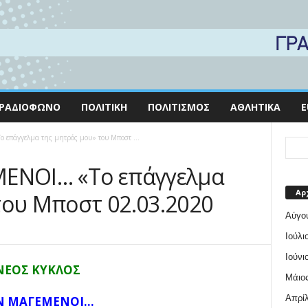
ΡΑΔΙΌΦΩΝΟ
ΠΟΛΙΤΙΚΉ
ΠΟΛΙΤΙΣΜΌΣ
ΑΘΛΗΤΙΚΆ
E
επάγγελμα της μητρός μου» του Μποστ ...
ΜΕΝΟΙ… «Το επάγγελμα
Αρ
του Μποστ 02.03.2020
Αύγο
Ιούλι
Ιούνι
ΝΕΟΣ ΚΥΚΛΟΣ
Μάιος
Απρίλ
Ν ΜΑΓΕΜΕΝΟΙ…