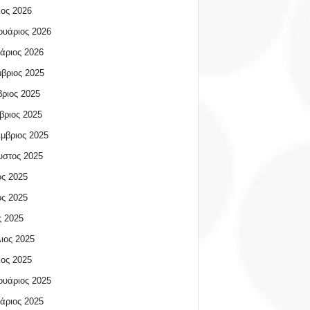
ος 2026
υάριος 2026
άριος 2026
βριος 2025
ριος 2025
βριος 2025
μβριος 2025
υστος 2025
ος 2025
ος 2025
 2025
ιος 2025
ος 2025
υάριος 2025
άριος 2025