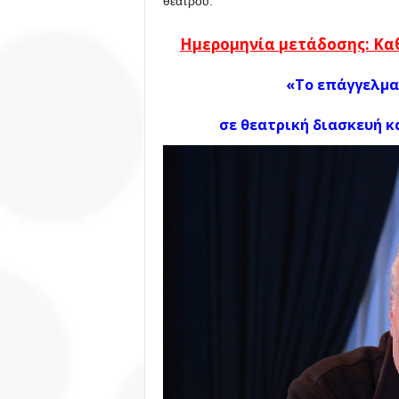
θεάτρου.
Ημερομηνία μετάδοσης: Κα
«Το επάγγελμα
σε θεατρική διασκευή 