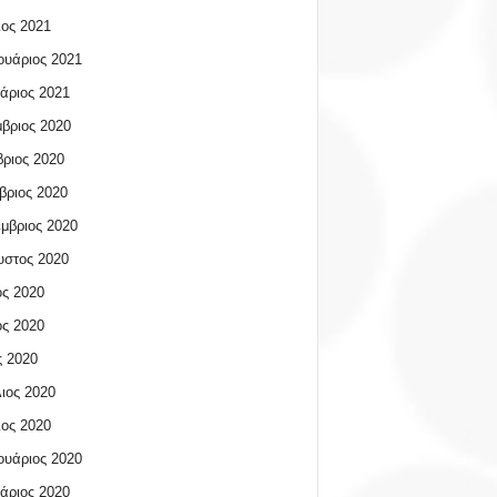
ος 2021
υάριος 2021
άριος 2021
βριος 2020
ριος 2020
βριος 2020
μβριος 2020
υστος 2020
ος 2020
ος 2020
 2020
ιος 2020
ος 2020
υάριος 2020
άριος 2020