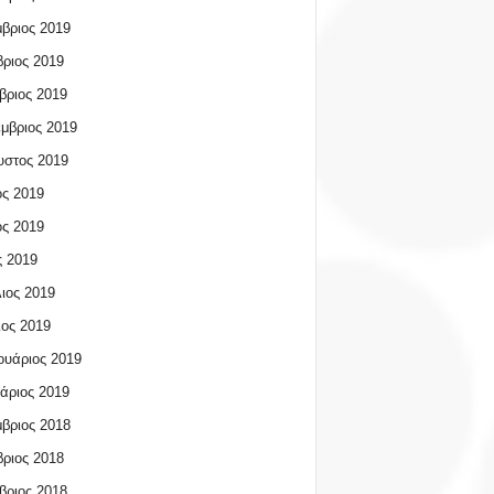
βριος 2019
ριος 2019
βριος 2019
μβριος 2019
υστος 2019
ος 2019
ος 2019
 2019
ιος 2019
ος 2019
υάριος 2019
άριος 2019
βριος 2018
ριος 2018
βριος 2018