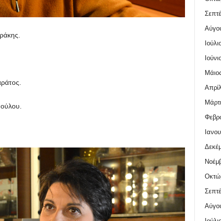
Σεπτέ
Αύγο
ράκης.
Ιούλι
Ιούνι
Μάιος
ράτος.
Απρίλ
Μάρτι
ούλου.
Φεβρο
Ιανου
Δεκέμ
Νοέμβ
Οκτώ
Σεπτέ
Αύγο
Ιούλι