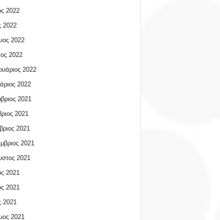
ος 2022
 2022
ιος 2022
ος 2022
υάριος 2022
άριος 2022
βριος 2021
ριος 2021
βριος 2021
μβριος 2021
υστος 2021
ος 2021
ος 2021
 2021
ιος 2021