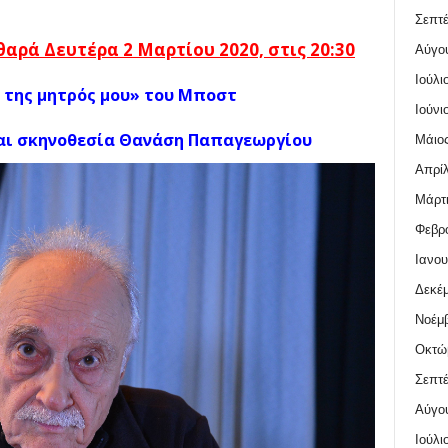
Σεπτέ
θαρά Δευτέρα 2 Μαρτίου
2020, στις 20:30
Αύγο
Ιούλι
 της μητρός μου» του Μποστ
Ιούνι
και σκηνοθεσία Θανάση Παπαγεωργίου
Μάιος
Απρίλ
Μάρτι
Φεβρο
Ιανου
Δεκέμ
Νοέμβ
Οκτώ
Σεπτέ
Αύγο
Ιούλι