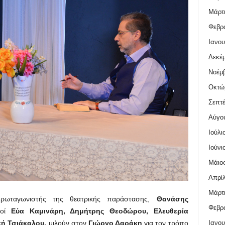
Μάρτι
Φεβρο
Ιανου
Δεκέμ
Νοέμβ
Οκτώ
Σεπτέ
Αύγο
Ιούλι
Ιούνι
Μάιος
Απρίλ
Μάρτι
ρωταγωνιστής της θεατρικής παράστασης,
Θανάσης
Φεβρο
ιοί
Εύα Καμινάρη, Δημήτρης Θεοδώρου, Ελευθερία
Ιανου
κή Τσιάκαλου,
μιλούν στον
Γιώργο Δαράκη
για τον τρόπο