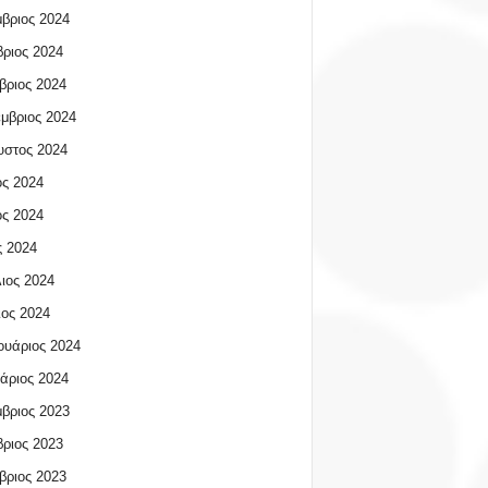
βριος 2024
ριος 2024
βριος 2024
μβριος 2024
υστος 2024
ος 2024
ος 2024
 2024
ιος 2024
ος 2024
υάριος 2024
άριος 2024
βριος 2023
ριος 2023
βριος 2023