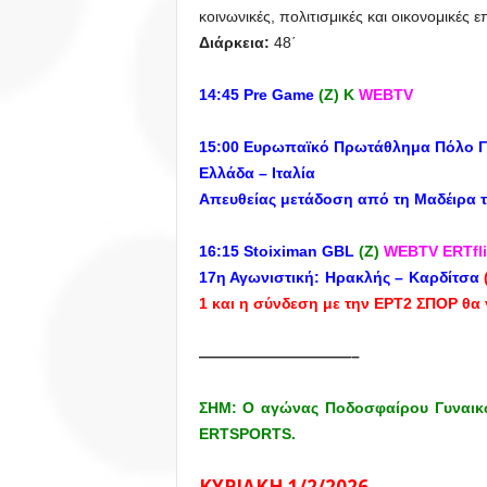
κοινωνικές, πολιτισμικές και οικονομικές 
Διάρκεια:
48΄
14:45
Pre
Game
(Ζ) Κ
WEBTV
15:00 Ευρωπαϊκό Πρωτάθλημα Πόλο 
Ελλάδα – Ιταλία
Απευθείας μετάδοση από τη Μαδέιρα 
16:15 Stoiximan GBL
(Z)
WEBTV
ERTfl
17η Αγωνιστική:
Ηρακλής – Καρδίτσα
1 και η σύνδεση με την ΕΡΤ2 ΣΠΟΡ θα γ
——————————–
ΣΗΜ: Ο αγώνας Ποδοσφαίρου Γυναικώ
ERTSPORTS.
ΚΥΡΙΑΚΗ 1/2/2026