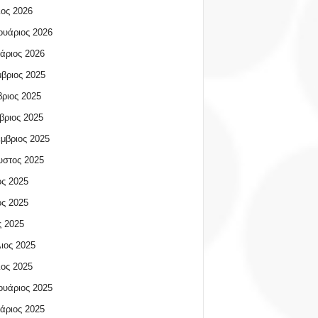
ος 2026
υάριος 2026
άριος 2026
βριος 2025
ριος 2025
βριος 2025
μβριος 2025
υστος 2025
ος 2025
ος 2025
 2025
ιος 2025
ος 2025
υάριος 2025
άριος 2025