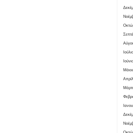
Δεκέμ
Νοέμβ
Οκτώ
Σεπτέ
Αύγο
Ιούλι
Ιούνι
Μάιος
Απρίλ
Μάρτι
Φεβρο
Ιανου
Δεκέμ
Νοέμβ
Οκτώ