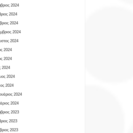
βριος 2024
ριος 2024
βριος 2024
μβριος 2024
υστος 2024
ος 2024
ος 2024
 2024
ιος 2024
ος 2024
υάριος 2024
άριος 2024
βριος 2023
ριος 2023
βριος 2023