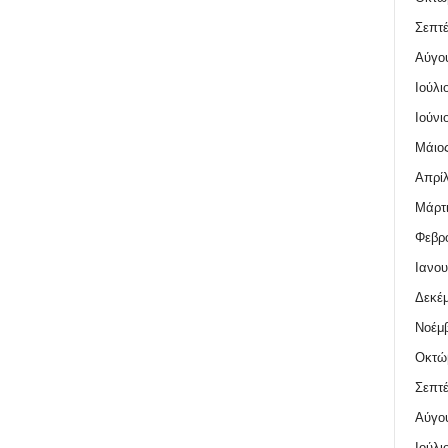
Σεπτέ
Αύγο
Ιούλι
Ιούνι
Μάιος
Απρίλ
Μάρτι
Φεβρο
Ιανου
Δεκέμ
Νοέμβ
Οκτώ
Σεπτέ
Αύγο
Ιούλι