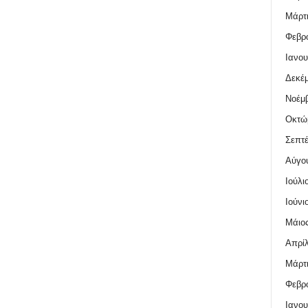
Μάρτι
Φεβρο
Ιανου
Δεκέμ
Νοέμβ
Οκτώ
Σεπτέ
Αύγο
Ιούλι
Ιούνι
Μάιος
Απρίλ
Μάρτι
Φεβρο
Ιανου