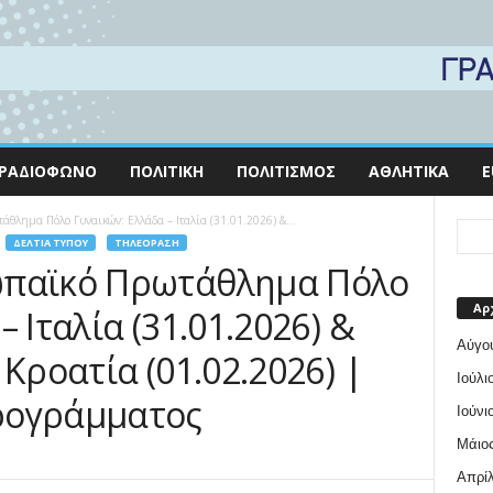
ΡΑΔΙΌΦΩΝΟ
ΠΟΛΙΤΙΚΉ
ΠΟΛΙΤΙΣΜΌΣ
ΑΘΛΗΤΙΚΆ
E
θλημα Πόλο Γυναικών: Ελλάδα – Ιταλία (31.01.2026) &...
ΔΕΛΤΊΑ ΤΎΠΟΥ
ΤΗΛΕΌΡΑΣΗ
ωπαϊκό Πρωτάθλημα Πόλο
Αρ
 Ιταλία (31.01.2026) &
Αύγο
 Κροατία (01.02.2026) |
Ιούλι
ρογράμματος
Ιούνι
Μάιος
Απρίλ