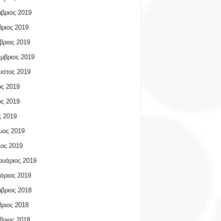
βριος 2019
ριος 2019
βριος 2019
μβριος 2019
υστος 2019
ος 2019
ος 2019
 2019
ιος 2019
ος 2019
υάριος 2019
άριος 2019
βριος 2018
ριος 2018
βριος 2018