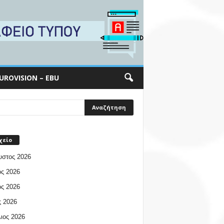
UROVISION – EBU
χείο
υστος 2026
ος 2026
ος 2026
 2026
ιος 2026