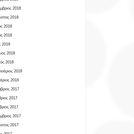
μβριος 2018
υστος 2018
ος 2018
ος 2018
 2018
ιος 2018
ος 2018
υάριος 2018
άριος 2018
βριος 2017
ριος 2017
βριος 2017
μβριος 2017
υστος 2017
ος 2017