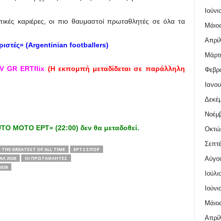
Ιούνι
στικές καριέρες, οι πιο θαυμαστοί πρωταθλητές σε όλα τα
Μάιος
Απρίλ
στές» (Argentinian footballers)
Μάρτι
V
GR
ERTflix
(Η εκπομπή μεταδίδεται σε παράλληλη
Φεβρο
Ιανου
Δεκέμ
Νοέμβ
O MOTO ΕΡΤ» (22:00) δεν θα μεταδοθεί.
Οκτώ
Σεπτέ
THE GREATEST OF ALL TIME
ΕΡΤ2 ΣΠΟΡ
Αύγο
Λ 2026
ΟΙ ΠΡΩΤΑΘΛΗΤΕΣ
026
Ιούλι
Ιούνι
Μάιος
Απρίλ