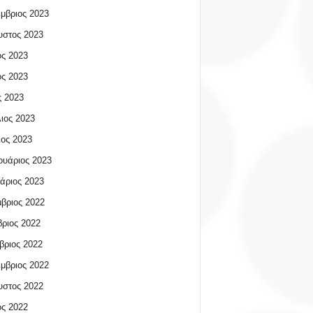
μβριος 2023
υστος 2023
ος 2023
ος 2023
 2023
ιος 2023
ος 2023
υάριος 2023
άριος 2023
βριος 2022
ριος 2022
βριος 2022
μβριος 2022
υστος 2022
ος 2022