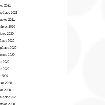
ος 2021
υάριος 2021
άριος 2021
βριος 2020
ριος 2020
βριος 2020
μβριος 2020
υστος 2020
ος 2020
ος 2020
 2020
ιος 2020
ος 2020
υάριος 2020
άριος 2020