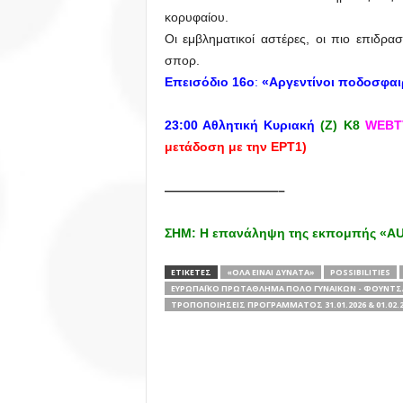
κορυφαίου.
Οι εμβληματικοί αστέρες, οι πιο επιδρα
σπορ.
Eπεισόδιο 16ο
:
«Αργεντίνοι ποδοσφαιρι
23:00
Αθλητική Κυριακή
(Z)
Κ8
WEBT
μετάδοση με την ΕΡΤ1)
—————————–
ΣΗΜ: Η επανάληψη της εκπομπής «AUT
ΕΤΙΚΕΤΕΣ
«ΌΛΑ ΕΊΝΑΙ ΔΥΝΑΤΆ»
POSSIBILITIES
ΕΥΡΩΠΑΪΚΌ ΠΡΩΤΆΘΛΗΜΑ ΠΌΛΟ ΓΥΝΑΙΚΏΝ - ΦΟΥΝΤΣΆ
ΤΡΟΠΟΠΟΙΉΣΕΙΣ ΠΡΟΓΡΆΜΜΑΤΟΣ 31.01.2026 & 01.02.2