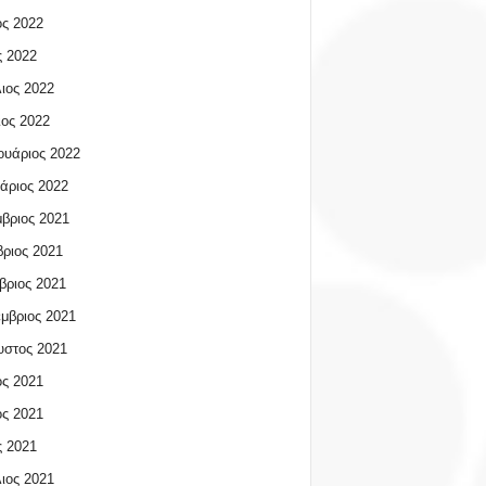
ος 2022
 2022
ιος 2022
ος 2022
υάριος 2022
άριος 2022
βριος 2021
ριος 2021
βριος 2021
μβριος 2021
υστος 2021
ος 2021
ος 2021
 2021
ιος 2021