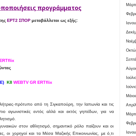
Μάρτι
οποποιήσεις προγράμματος
Φεβρο
της
ΕΡΤ2 ΣΠΟΡ
μεταβάλλεται ως εξής:
Ιανου
Δεκέμ
Νοέμβ
Οκτώ
Σεπτέ
ERTflix
ύντας
Αύγο
Ιούλι
 (E)
Κ
8
WEBTV GR ERTflix
Ιούνι
Μάιος
λήτριες-πρότυπο από τη Σιγκαπούρη, την Ιαπωνία και τις
Απρίλ
 πιο αγωνιστικές εντός αλλά και εκτός γηπέδων, για να
Μάρτι
λητισμό.
Φεβρο
υναικών στον αθλητισμό, σημαντικό ρόλο παίζουν και οι
Ιανου
ες, οι χορηγοί και τα Μέσα Μαζικής Επικοινωνίας, με ό,τι