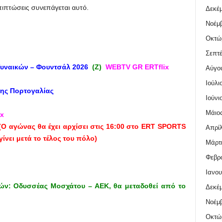
επιπτώσεις συνεπάγεται αυτό.
Δεκέμ
Νοέμβ
Οκτώ
Σεπτέ
Γυναικών – Φουντσάλ 2026
(Ζ)
WEBTV GR ERTflix
Αύγο
Ιούλι
της Πορτογαλίας
Ιούνι
Μάιος
ix
(Ο αγώνας θα έχει αρχίσει στις 16:00 στο ERT SPORTS
Απρίλ
ίνει μετά το τέλος του πόλο)
Μάρτι
Φεβρο
Ιανου
ν: Οδυσσέας Μοσχάτου – ΑΕΚ, θα μεταδοθεί από το
Δεκέμ
Νοέμβ
Οκτώ