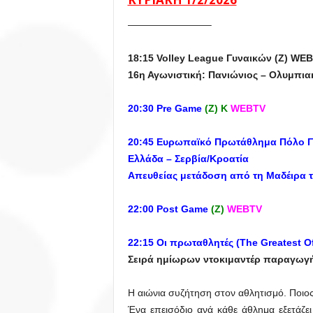
————————–
18:15 Volley
League
Γυναικών (Z) WE
16η Αγωνιστική: Πανιώνιος – Ολυμπια
20:30
Pre
Game
(Ζ) Κ
WEBTV
20:45
Ευρωπαϊκό Πρωτάθλημα Πόλο Γ
Ελλάδα – Σερβία/Κροατία
Απευθείας μετάδοση από τη Μαδέιρα 
22:00 Post Game
(Ζ)
WEBTV
22:15
Οι
πρωταθλητές
(The Greatest Of
Σειρά ημίωρων ντοκιμαντέρ παραγωγή
Η αιώνια συζήτηση στον αθλητισμό. Ποιος
Ένα επεισόδιο ανά κάθε άθλημα εξετάζει