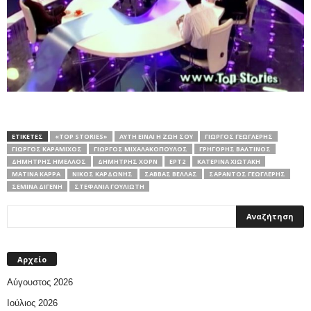
ΕΤΙΚΕΤΕΣ
«TOP STORIES»
ΑΥΤΉ ΕΊΝΑΙ Η ΖΩΉ ΣΟΥ
ΓΙΏΡΓΟΣ ΓΕΩΓΛΕΡΉΣ
ΓΙΏΡΓΟΣ ΚΑΡΑΜΊΧΟΣ
ΓΙΏΡΓΟΣ ΜΙΧΑΛΑΚΌΠΟΥΛΟΣ
ΓΡΗΓΌΡΗΣ ΒΑΛΤΙΝΌΣ
ΔΗΜΉΤΡΗΣ ΉΜΕΛΛΟΣ
ΔΗΜΉΤΡΗΣ ΧΟΡΝ
ΕΡΤ2
ΚΑΤΕΡΊΝΑ ΧΙΩΤΆΚΗ
ΜΑΤΊΝΑ ΚΑΡΡΆ
ΝΊΚΟΣ ΚΑΡΔΏΝΗΣ
ΣΆΒΒΑΣ ΒΈΛΛΑΣ
ΣΑΡΆΝΤΟΣ ΓΕΩΓΛΕΡΉΣ
ΣΕΜΊΝΑ ΔΙΓΕΝΉ
ΣΤΕΦΑΝΊΑ ΓΟΥΛΙΏΤΗ
Αρχείο
Αύγουστος 2026
Ιούλιος 2026