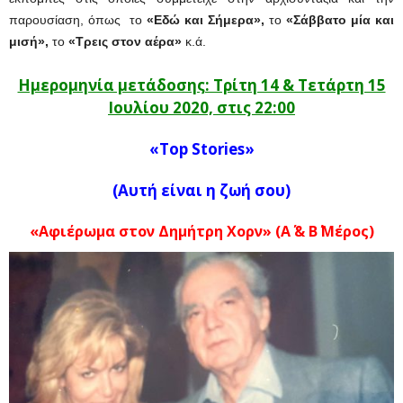
παρουσίαση, όπως το
«Εδώ και Σήμερα»,
το
«Σάββατο μία και
μισή»,
το
«Τρεις στον αέρα»
κ.ά.
Ημερομηνία μετάδοσης: Τρίτη 14 & Τετάρτη 15
Ιουλίου 2020, στις 22:00
«Top Stories»
(Αυτή είναι η ζωή σου)
«Αφιέρωμα στον Δημήτρη Χορν» (Α΄ & Β΄ Μέρος)