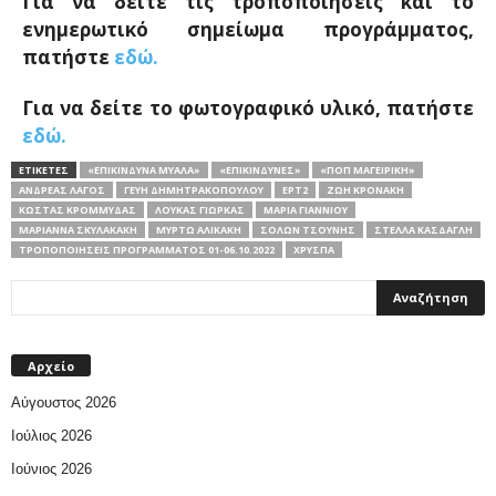
Για να δείτε τις τροποποιήσεις και το
ενημερωτικό σημείωμα προγράμματος,
πατήστε
εδώ.
Για να δείτε το φωτογραφικό υλικό, πατήστε
εδώ.
ΕΤΙΚΕΤΕΣ
«ΕΠΙΚΊΝΔΥΝΑ ΜΥΑΛΆ»
«ΕΠΙΚΊΝΔΥΝΕΣ»
«ΠΟΠ ΜΑΓΕΙΡΙΚΉ»
ΑΝΔΡΈΑΣ ΛΑΓΌΣ
ΓΕΎΗ ΔΗΜΗΤΡΑΚΟΠΟΎΛΟΥ
ΕΡΤ2
ΖΩΉ ΚΡΟΝΆΚΗ
ΚΏΣΤΑΣ ΚΡΟΜΜΎΔΑΣ
ΛΟΎΚΑΣ ΓΙΏΡΚΑΣ
ΜΑΡΊΑ ΓΙΑΝΝΙΟΎ
ΜΑΡΙΆΝΝΑ ΣΚΥΛΑΚΆΚΗ
ΜΥΡΤΏ ΑΛΙΚΆΚΗ
ΣΌΛΩΝ ΤΣΟΎΝΗΣ
ΣΤΈΛΛΑ ΚΆΣΔΑΓΛΗ
ΤΡΟΠΟΠΟΙΉΣΕΙΣ ΠΡΟΓΡΆΜΜΑΤΟΣ 01-06.10.2022
ΧΡΎΣΠΑ
Αρχείο
Αύγουστος 2026
Ιούλιος 2026
Ιούνιος 2026