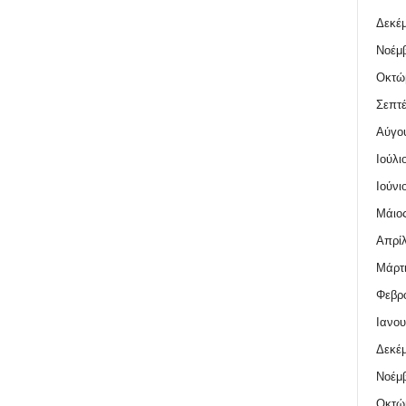
Δεκέμ
Νοέμβ
Οκτώ
Σεπτέ
Αύγο
Ιούλι
Ιούνι
Μάιος
Απρίλ
Μάρτι
Φεβρο
Ιανου
Δεκέμ
Νοέμβ
Οκτώ