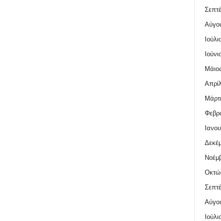
Σεπτέ
Αύγο
Ιούλι
Ιούνι
Μάιος
Απρίλ
Μάρτι
Φεβρο
Ιανου
Δεκέμ
Νοέμβ
Οκτώ
Σεπτέ
Αύγο
Ιούλι