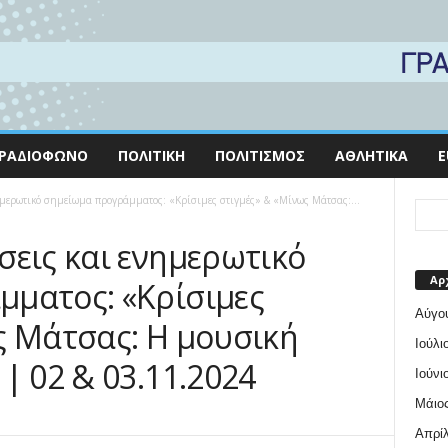
ΡΑΔΙΌΦΩΝΟ
ΠΟΛΙΤΙΚΉ
ΠΟΛΙΤΙΣΜΌΣ
ΑΘΛΗΤΙΚΆ
E
ημερωτικό σημείωμα προγράμματος: «Κρίσιμες στιγμές» & «Μίνως Μάτσας:...
σεις και ενημερωτικό
Αρ
ματος: «Κρίσιμες
Αύγο
ς Μάτσας: Η μουσική
Ιούλι
| 02 & 03.11.2024
Ιούνι
Μάιος
Απρίλ