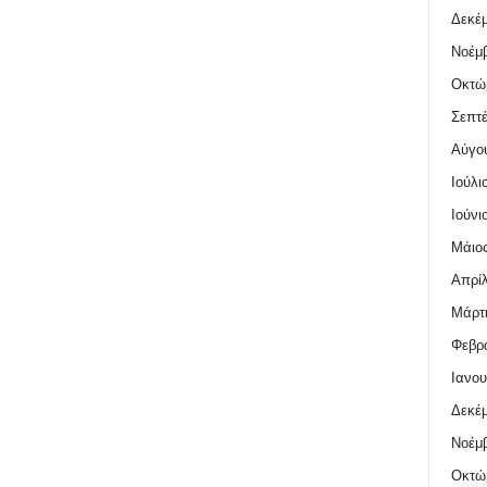
Δεκέμ
Νοέμβ
Οκτώ
Σεπτέ
Αύγο
Ιούλι
Ιούνι
Μάιος
Απρίλ
Μάρτι
Φεβρο
Ιανου
Δεκέμ
Νοέμβ
Οκτώ