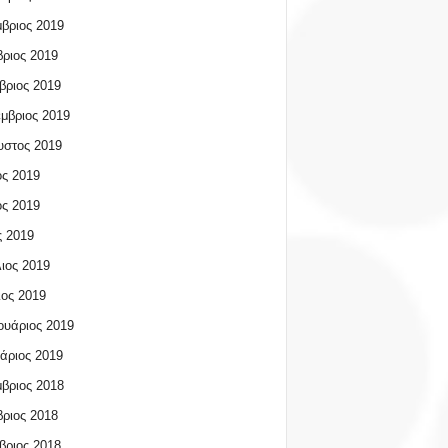
βριος 2019
ριος 2019
βριος 2019
μβριος 2019
υστος 2019
ος 2019
ος 2019
 2019
ιος 2019
ος 2019
υάριος 2019
άριος 2019
βριος 2018
ριος 2018
βριος 2018