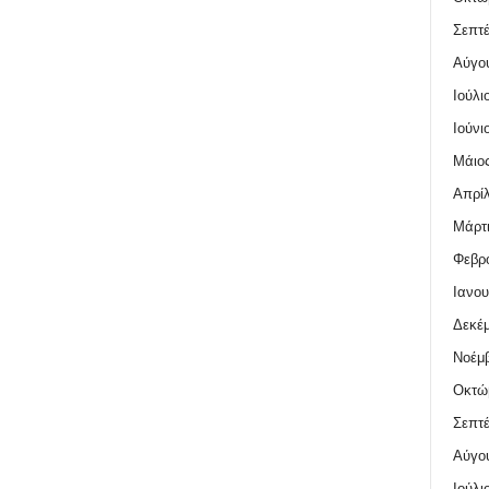
Σεπτέ
Αύγο
Ιούλι
Ιούνι
Μάιος
Απρίλ
Μάρτι
Φεβρο
Ιανου
Δεκέμ
Νοέμβ
Οκτώ
Σεπτέ
Αύγο
Ιούλι