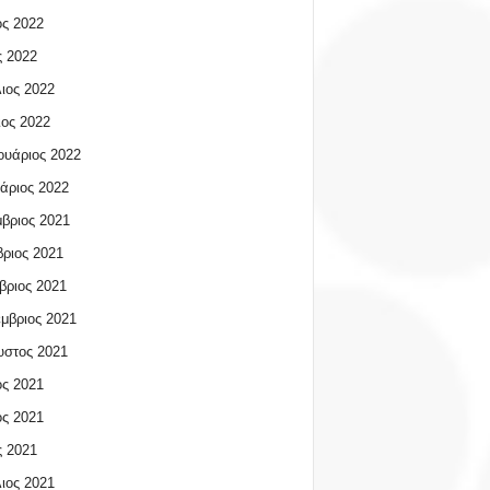
ος 2022
 2022
ιος 2022
ος 2022
υάριος 2022
άριος 2022
βριος 2021
ριος 2021
βριος 2021
μβριος 2021
υστος 2021
ος 2021
ος 2021
 2021
ιος 2021