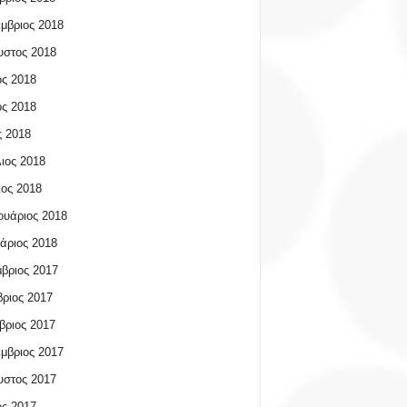
μβριος 2018
υστος 2018
ος 2018
ος 2018
 2018
ιος 2018
ος 2018
υάριος 2018
άριος 2018
βριος 2017
ριος 2017
βριος 2017
μβριος 2017
υστος 2017
ος 2017