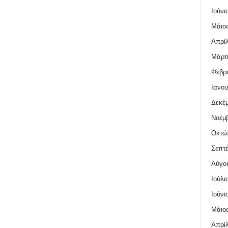
Ιούνι
Μάιος
Απρίλ
Μάρτι
Φεβρο
Ιανου
Δεκέμ
Νοέμβ
Οκτώ
Σεπτέ
Αύγο
Ιούλι
Ιούνι
Μάιος
Απρίλ