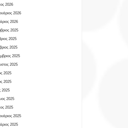
ος 2026
υάριος 2026
άριος 2026
βριος 2025
ριος 2025
βριος 2025
μβριος 2025
υστος 2025
ος 2025
ος 2025
 2025
ιος 2025
ος 2025
υάριος 2025
άριος 2025