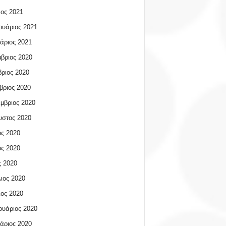
ος 2021
υάριος 2021
άριος 2021
βριος 2020
ριος 2020
βριος 2020
μβριος 2020
υστος 2020
ος 2020
ος 2020
 2020
ιος 2020
ος 2020
υάριος 2020
άριος 2020