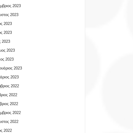
μβριος 2023
υστος 2023
ος 2023
ος 2023
 2023
ιος 2023
ος 2023
υάριος 2023
άριος 2023
βριος 2022
ριος 2022
βριος 2022
μβριος 2022
υστος 2022
ος 2022