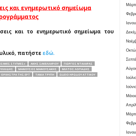
Μάρτι
εις και ενημερωτικό σημείωμα
Φεβρο
ρογράμματος
Ιανου
ήσεις και το ενημερωτικό σημείωμα του
Δεκέμ
Νοέμβ
Οκτώ
υλικό, πατήστε
εδώ.
Σεπτέ
ΊΣΙΜΕΣ ΣΤΙΓΜΈΣ»
ΆΚΗΣ ΣΑΚΕΛΛΑΡΊΟΥ
ΓΙΏΡΓΟΣ ΝΤΑΛΆΡΑΣ
Αύγο
ΥΛΛΊΔΗΣ
ΜΑΝΟΎΣΟΣ ΜΑΝΟΥΣΆΚΗΣ
ΜΊΛΤΟΣ ΛΟΓΙΆΔΗΣ
 ΟΡΧΉΣΤΡΑ ΤΗΣ ΕΡΤ
ΤΆΝΙΑ ΤΡΎΠΗ
ΩΔΕΊΟ ΗΡΏΔΟΥ ΑΤΤΙΚΟΎ
Ιούλι
Ιούνι
Μάιος
Απρίλ
Μάρτι
Φεβρο
Ιανου