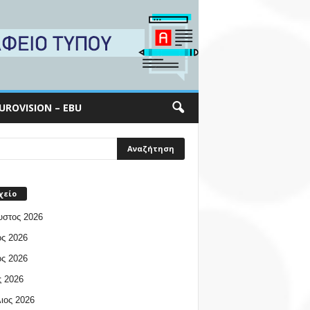
UROVISION – EBU
χείο
υστος 2026
ος 2026
ος 2026
 2026
ιος 2026