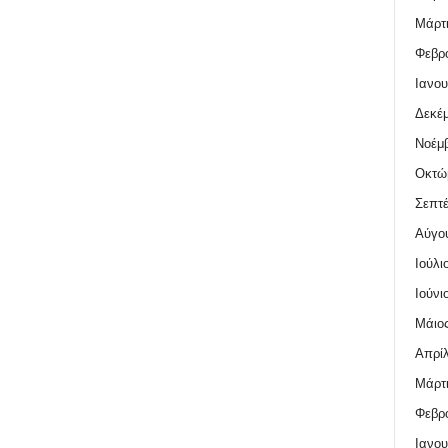
Μάρτι
Φεβρο
Ιανου
Δεκέμ
Νοέμβ
Οκτώ
Σεπτέ
Αύγο
Ιούλι
Ιούνι
Μάιος
Απρίλ
Μάρτι
Φεβρο
Ιανου