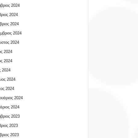
βριος 2024
ριος 2024
βριος 2024
μβριος 2024
υστος 2024
ος 2024
ος 2024
 2024
ιος 2024
ος 2024
υάριος 2024
άριος 2024
βριος 2023
ριος 2023
βριος 2023