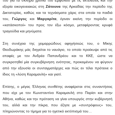
του για τα σκληρά χρόνια του Εμφυλίου με τις εκτελέσεις και την
εξορία οικογενειακώς στη
Ζάτουνα
της Αρκαδίας την περίοδο της
Δικτατορίας, καθώς και τα τεχνάσματα χάρις στα οποία τα παιδιά
του,
Γιώργος
και
Μαργαρίτα
, έγιναν εκείνη την περίοδο οι
«κατάσκοποί» του προς τον έξω κόσμο, μεταφέροντας κρυφά
τραγούδια και μηνύματα.
Στη συνέχεια της χειμαρρώδους αφηγήσεώς του, ο Μίκης
Θεοδωράκης μάς διηγείται το ναυάγιο, το οποίο προέκυψε από τις
επαφές με τον Ανδρέα Παπανδρέου και το ΚΚΕ, ώστε να
συγκροτηθεί μία συγκυβέρνηση ενότητας, προκειμένου να φύγουν
από την εξουσία οι συνταγματάρχες και πώς εν τέλει πρότεινε ο
ίδιος τη «λύση Καραμανλή» και γιατί.
Επίσης, ο μέγας Έλληνας συνθέτης αναφέρεται στις συναντήσεις
που είχε με τον Κωνσταντίνο Καραμανλή στο Παρίσι και στην
Αθήνα, καθώς και την πρόταση να γίνει υπουργός στην κυβέρνησή
του, αλλά και την πίκρα, που έζησε με «συντρόφους» του,
πληρώνοντας το τίμημα για το ηγετικό εκτόπισμά του…