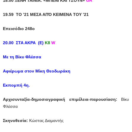
18.00 ΞΕΝΗ ΤΑΙΝΙΑ: «ΜΠΕΝΙ ΚΑΙ ΤΖΟΥΝ»
GR
19.59 TO ’21 MEΣΑ ΑΠΌ ΚΕΙΜΕΝΑ ΤΟΥ ’21
Επεισόδιο 248ο
20.00 ΣΤΑ ΑΚΡΑ (E)
Κ8
W
Με τη Βίκυ Φλέσσα
Αφιέρωμα στον Μίκη Θεοδωράκη
Εκπομπή 4η.
Αρχισυνταξία-δημοσιογραφική επιμέλεια-παρουσίαση:
Βίκυ
Φλέσσα
Σκηνοθεσία:
Κώστας Διαμαντής