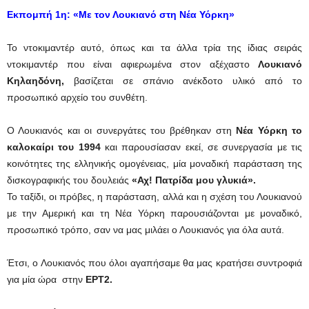
Eκπομπή 1η
:
«Με τον Λουκιανό στη Νέα Υόρκη»
Το ντοκιμαντέρ αυτό, όπως και τα άλλα τρία της ίδιας σειράς
ντοκιμαντέρ που είναι αφιερωμένα στον αξέχαστο
Λουκιανό
Κηλαηδόνη,
βασίζεται σε σπάνιο ανέκδοτο υλικό από το
προσωπικό αρχείο του συνθέτη.
Ο Λουκιανός και οι συνεργάτες του βρέθηκαν στη
Νέα Υόρκη το
καλοκαίρι του 1994
και παρουσίασαν εκεί, σε συνεργασία με τις
κοινότητες της ελληνικής ομογένειας, μία μοναδική παράσταση της
δισκογραφικής του δουλειάς
«Αχ! Πατρίδα μου γλυκιά».
Το ταξίδι, οι πρόβες, η παράσταση, αλλά και η σχέση του Λουκιανού
με την Αμερική και τη Νέα Υόρκη παρουσιάζονται με μοναδικό,
προσωπικό τρόπο, σαν να μας μιλάει ο Λουκιανός για όλα αυτά.
Έτσι, ο Λουκιανός που όλοι αγαπήσαμε θα μας κρατήσει συντροφιά
για μία ώρα στην
ΕΡΤ2.