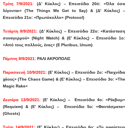
Τρίτη 7/9/2021:
(Δ’ Κύκλος) – Επεισόδιο 20ό: «Όλα όσα
λέγονται» (The Things We Get to Say) & (Δ’ Κύκλος) –
Επεισόδιο 21ο: «Πρωτόκολλο» (Protocol)
Τετάρτη 8/9/2021:
(Δ’ Κύκλος) – Επεισόδιο 22ο: «Κατάσταση
συναγερμού» (Night Watch) & (Ε’ Κύκλος) – Επεισόδιο 1ο:
«Από τους πολλούς, ένας» (E Pluribus, Unum)
Πέμπτη 9/9/2021:
ΡΑΛΙ ΑΚΡΟΠΟΛΙΣ
Παρασκευή 10/9/2021:
(Ε’ Κύκλος) – Επεισόδιο 2ο: «Παιχνίδια
χάους» (The Chaos Game) & (Ε’ Κύκλος) – Επεισόδιο 3ο: «The
Magic Rake»
Δευτέρα 13/9/2021:
(Ε’ Κύκλος) – Επεισόδιο 4ο: «Ρέκβιεμ»
(Requiem) & (Ε’ Κύκλος) – Επεισόδιο 5ο: «Φαντάσματα»
(Ghosts)
Τρίτη 14/9/2021:
(Ε’ Κύκλος) – Επεισόδιο 6ο: «Το ηφαίστειο