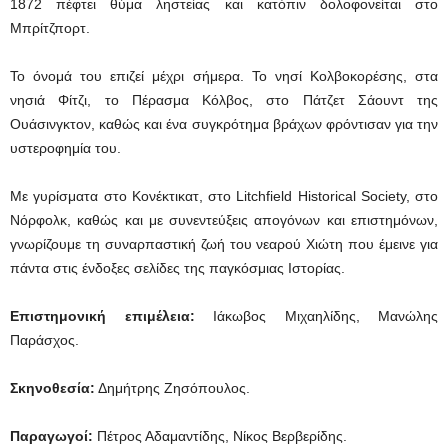
1872 πέφτει θύμα ληστείας και κατόπιν δολοφονείται στο
Μπρίτζπορτ.
Το όνομά του επιζεί μέχρι σήμερα. Το νησί Κολβοκορέσης, στα
νησιά Φίτζι, το Πέρασμα Κόλβος, στο Πάτζετ Σάουντ της
Ουάσινγκτον, καθώς και ένα συγκρότημα βράχων φρόντισαν για την
υστεροφημία του.
Με γυρίσματα στο Κονέκτικατ, στο Litchfield Historical Society, στο
Nόρφολκ, καθώς και με συνεντεύξεις απογόνων και επιστημόνων,
γνωρίζουμε τη συναρπαστική ζωή του νεαρού Χιώτη που έμεινε για
πάντα στις ένδοξες σελίδες της παγκόσμιας Ιστορίας.
Επιστημονική επιμέλεια:
Ιάκωβος Μιχαηλίδης, Μανώλης
Παράσχος.
Σκηνοθεσία:
Δημήτρης Ζησόπουλος.
Παραγωγοί:
Πέτρος Αδαμαντίδης, Νίκος Βερβερίδης.