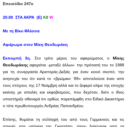
Επεισόδιο 247ο
20.00 ΣΤΑ ΑΚΡΑ (E)
Κ8
W
Με τη Βίκυ Φλέσσα
Αφιέρωμα στον Μίκη Θεοδωράκη
Εκπομπή 3η.
Στο τρίτο μέρος του αφιερώματος ο
Μίκης
Θεοδωράκης
αφηγείται -μεταξύ άλλων- την πρότασή του το 1988
για τη συνεργασία Αριστεράς-Δεξιάς για έναν κοινό σκοπό, την
ανησυχία του ότι κατά το «βρώμικο ΄89» αποτελούσε έναν από
τους στόχους της 17 Νοέμβρη αλλά και το ζοφερό κλίμα της εποχής
εκείνης με απειλές και εκφοβισμούς, που δεχόταν, διότι ο ίδιος
υποστήριζε
σθεναρά ότι ορθώς παρεπέμφθη στο Ειδικό Δικαστήριο
ο τότε πρωθυπουργός Ανδρέας Παπανδρέου.
Επίσης, θυμάται τη σύλληψή του από τους Γερμανούς και τις
στιγμές στα υπόγεια της Γκεστάπο, όπου ξεψύχησε από τα