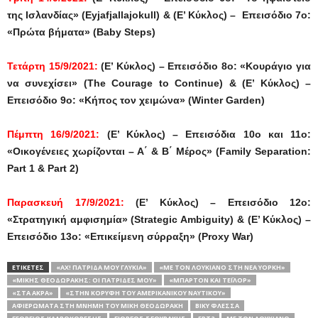
της Ισλανδίας» (Eyjafjallajokull) & (Ε’ Κύκλος) – Επεισόδιο 7ο:
«Πρώτα βήματα» (Baby Steps)
Τετάρτη 15/9/2021:
(Ε’ Κύκλος) – Επεισόδιο 8ο: «Κουράγιο για
να συνεχίσει» (The Courage to Continue) & (Ε’ Κύκλος) –
Επεισόδιο 9ο: «Κήπος τον χειμώνα» (Winter Garden)
Πέμπτη 16/9/2021:
(Ε’ Κύκλος) – Επεισόδια 10ο και 11ο:
«Οικογένειες χωρίζονται – Α΄ & Β΄ Μέρος» (Family Separation:
Part 1 & Part 2)
Παρασκευή 17/9/2021:
(Ε’ Κύκλος) – Επεισόδιο 12ο:
«Στρατηγική αμφισημία» (Strategic Ambiguity) & (Ε’ Κύκλος) –
Επεισόδιο 13ο: «Επικείμενη σύρραξη» (Proxy War)
ΕΤΙΚΕΤΕΣ
«ΑΧ! ΠΑΤΡΊΔΑ ΜΟΥ ΓΛΥΚΙΆ»
«ΜΕ ΤΟΝ ΛΟΥΚΙΑΝΌ ΣΤΗ ΝΈΑ ΥΌΡΚΗ»
«ΜΊΚΗΣ ΘΕΟΔΩΡΆΚΗΣ: ΟΙ ΠΑΤΡΊΔΕΣ ΜΟΥ»
«ΜΠΑΡΤΟΝ ΚΑΙ ΤΕΪΛΟΡ»
«ΣΤΑ ΆΚΡΑ»
«ΣΤΗΝ ΚΟΡΥΦΉ ΤΟΥ ΑΜΕΡΙΚΑΝΙΚΟΎ ΝΑΥΤΙΚΟΎ»
ΑΦΙΕΡΏΜΑΤΑ ΣΤΗ ΜΝΉΜΗ ΤΟΥ ΜΊΚΗ ΘΕΟΔΩΡΆΚΗ
ΒΊΚΥ ΦΛΈΣΣΑ