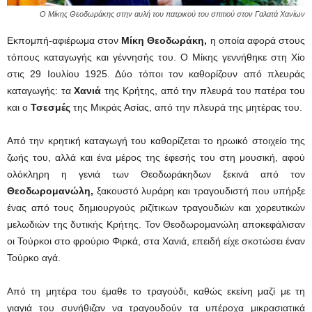
Ο Μίκης Θεοδωράκης στην αυλή του πατρικού του σπιτιού στον Γαλατά Χανίων
Εκπομπή-αφιέρωμα στον
Μίκη Θεοδωράκη,
η οποία αφορά στους
τόπους καταγωγής και γέννησής του. Ο Μίκης γεννήθηκε στη Χίο
στις 29 Ιουλίου 1925. Δύο τόποι τον καθορίζουν από πλευράς
καταγωγής: τα
Χανιά
της Κρήτης, από την πλευρά του πατέρα του
και ο
Τσεσμές
της Μικράς Ασίας, από την πλευρά της μητέρας του.
Από την κρητική καταγωγή του καθορίζεται το ηρωικό στοιχείο της
ζωής του, αλλά και ένα μέρος της έφεσής του στη μουσική, αφού
ολόκληρη η γενιά των Θεοδωράκηδων ξεκινά από τον
Θεοδωρομανώλη,
ξακουστό λυράρη και τραγουδιστή που υπήρξε
ένας από τους δημιουργούς ριζίτικων τραγουδιών και χορευτικών
μελωδιών της δυτικής Κρήτης. Τον Θεοδωρομανώλη αποκεφάλισαν
οι Τούρκοι στο φρούριο Φιρκά, στα Χανιά, επειδή είχε σκοτώσει έναν
Τούρκο αγά.
Από τη μητέρα του έμαθε το τραγούδι, καθώς εκείνη μαζί με τη
γιαγιά του συνήθιζαν να τραγουδούν τα υπέροχα μικρασιατικά