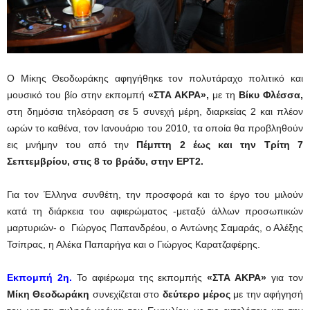
Ο Μίκης Θεοδωράκης αφηγήθηκε τον πολυτάραχο πολιτικό και
μουσικό του βίο στην εκπομπή
«ΣΤΑ ΑΚΡΑ»
,
με τη
Βίκυ Φλέσσα,
στη δημόσια τηλεόραση σε 5 συνεχή μέρη, διαρκείας 2 και πλέον
ωρών το καθένα, τον Ιανουάριο του 2010, τα οποία θα προβληθούν
εις μνήμην του από την
Πέμπτη 2 έως και την Τρίτη 7
Σεπτεμβρίου, στις 8 το βράδυ, στην ΕΡΤ2.
Για τον Έλληνα συνθέτη, την προσφορά και το έργο του μιλούν
κατά τη διάρκεια του αφιερώματος -μεταξύ άλλων προσωπικών
μαρτυριών- ο Γιώργος Παπανδρέου, ο Αντώνης Σαμαράς, ο Αλέξης
Τσίπρας, η Αλέκα Παπαρήγα και ο Γιώργος Καρατζαφέρης.
Εκπομπή 2η.
Το αφιέρωμα της εκπομπής
«ΣΤΑ ΑΚΡΑ»
για τον
Μίκη Θεοδωράκη
συνεχίζεται στο
δεύτερο μέρος
με την αφήγησή