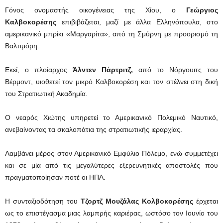
Γόνος ονομαστής οικογένειας της Χίου, ο
Γεώργιος
Καλβοκορέσης
επιβιβάζεται, μαζί με άλλα Ελληνόπουλα, στο
αμερικανικό μπρίκι «Μαργαρίτα», από τη Σμύρνη με προορισμό τη
Βαλτιμόρη.
Εκεί, ο πλοίαρχος
Άλντεν Πάρτριτζ,
από το Νόργουιτς του
Βέρμοντ, υιοθετεί τον μικρό Καλβοκορέση και τον στέλνει στη δική
του Στρατιωτική Ακαδημία.
Ο νεαρός Χιώτης υπηρετεί το Αμερικανικό Πολεμικό Ναυτικό,
ανεβαίνοντας τα σκαλοπάτια της στρατιωτικής ιεραρχίας.
Λαμβάνει μέρος στον Αμερικανικό Εμφύλιο Πόλεμο, ενώ συμμετέχει
και σε μία από τις μεγαλύτερες εξερευνητικές αποστολές που
πραγματοποίησαν ποτέ οι ΗΠΑ.
Η συνταξιοδότηση του
Τζορτζ Μουζάλας Κολβοκορέσης
έρχεται
ως το επιστέγασμα μιας λαμπρής καριέρας, ωστόσο τον Ιουνίο του