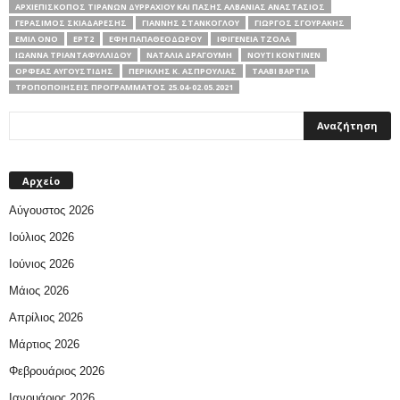
ΑΡΧΙΕΠΊΣΚΟΠΟΣ ΤΙΡΆΝΩΝ ΔΥΡΡΑΧΊΟΥ ΚΑΙ ΠΆΣΗΣ ΑΛΒΑΝΊΑΣ ΑΝΑΣΤΆΣΙΟΣ
ΓΕΡΆΣΙΜΟΣ ΣΚΙΑΔΑΡΈΣΗΣ
ΓΙΆΝΝΗΣ ΣΤΆΝΚΟΓΛΟΥ
ΓΙΏΡΓΟΣ ΣΓΟΥΡΆΚΗΣ
ΕΜΊΛ ΌΝΟ
ΕΡΤ2
ΈΦΗ ΠΑΠΑΘΕΟΔΏΡΟΥ
ΙΦΙΓΈΝΕΙΑ ΤΖΌΛΑ
ΙΩΆΝΝΑ ΤΡΙΑΝΤΑΦΥΛΛΊΔΟΥ
ΝΑΤΑΛΊΑ ΔΡΑΓΟΎΜΗ
ΝΟΎΤΙ ΚΌΝΤΙΝΕΝ
ΟΡΦΈΑΣ ΑΥΓΟΥΣΤΊΔΗΣ
ΠΕΡΙΚΛΉΣ Κ. ΑΣΠΡΟΎΛΙΑΣ
ΤΑΆΒΙ ΒΆΡΤΙΑ
ΤΡΟΠΟΠΟΙΉΣΕΙΣ ΠΡΟΓΡΆΜΜΑΤΟΣ 25.04-02.05.2021
Αρχείο
Αύγουστος 2026
Ιούλιος 2026
Ιούνιος 2026
Μάιος 2026
Απρίλιος 2026
Μάρτιος 2026
Φεβρουάριος 2026
Ιανουάριος 2026