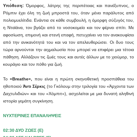
Υπόθεση:
Όμορφος, λάτρης της περιπέτειας και πανέξυπνος, ο
Ρόμπιν έχει όλη τη ζωή μπροστά του, όταν μένει παράλυτος από
πολιομυελίτιδα. Ενάντια σε κάθε συμβουλή, η όμορφη σύζυγός του,
η Νταϊάνα, τον βγάζει από το νοσοκομείο και τον φέρνει σπίτι. Με
αφοσίωση, επιμονή και στενή επαφή, πετυχαίνει να τον ανακουφίσει
από την ανικανότητά του και να τον απελευθερώσει. Οι δυο τους
τώρα αρνούνται την αιχμαλωσία που μπορεί να επιφέρει μια τέτοια
πάθηση. Αλλάζουν τις ζωές τους και αυτές άλλων με το χιούμορ, το
κουράγιο και τον πόθο για ζωή.
Το
«Breathe»,
που είναι η πρώτη σκηνοθετική προσπάθεια του
ηθοποιού
Άντι Σέρκις
(το Γκόλουμ στην τριλογία του «Άρχοντα των
Δαχτυλιδιών» και του «Χόμπιτ»), ασχολείται με μια δυνατή αληθινή
ιστορία γεμάτη συγκίνηση.
ΝΥΧΤΕΡΙΝΕΣ ΕΠΑΝΑΛΗΨΕΙΣ
02:30 ΔΥΟ ΖΩΕΣ (Ε)