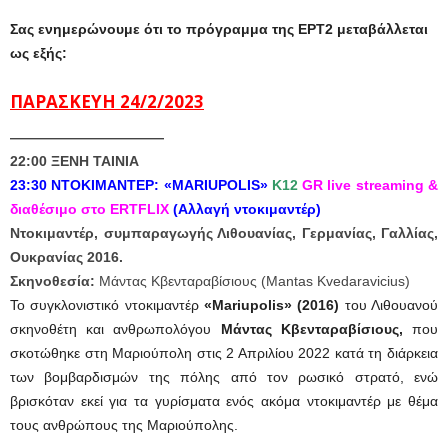
Σας ενημερώνουμε ότι το πρόγραμμα της ΕΡΤ2 μεταβάλλεται
ως εξής:
ΠΑΡΑΣΚΕΥΗ 24/2/2023
———————————
22:00 ΞΕΝΗ ΤΑΙΝΙΑ
23:30 ΝΤΟΚΙΜΑΝΤΕΡ:
«MARIUPOLIS»
Κ12
GR live streaming &
διαθέσιμο στο ERTFLIX
(Αλλαγή ντοκιμαντέρ)
Ντοκιμαντέρ, συμπαραγωγής Λιθουανίας, Γερμανίας, Γαλλίας,
Ουκρανίας 2016.
Σκηνοθεσία:
Μάντας Κβενταραβίσιους (Mantas Kvedaravicius)
Το συγκλονιστικό ντοκιμαντέρ
«Mariupolis» (2016)
του Λιθουανoύ
σκηνοθέτη και ανθρωπολόγου
Μάντας Κβενταραβίσιους,
που
σκοτώθηκε στη Μαριούπολη στις 2 Απριλίου 2022 κατά τη διάρκεια
των βομβαρδισμών της πόλης από τον ρωσικό στρατό, ενώ
βρισκόταν εκεί για τα γυρίσματα ενός ακόμα ντοκιμαντέρ με θέμα
τους ανθρώπους της Μαριούπολης.