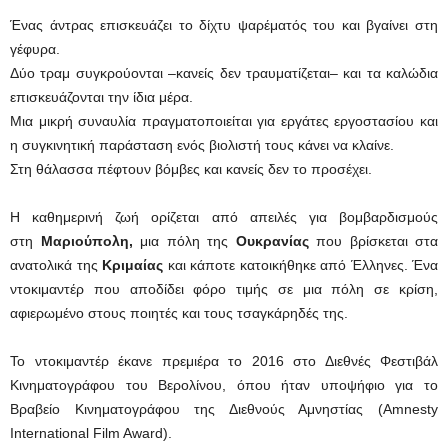
Ένας άντρας επισκευάζει το δίχτυ ψαρέματός του και βγαίνει στη
γέφυρα.
Δύο τραμ συγκρούονται –κανείς δεν τραυματίζεται– και τα καλώδια
επισκευάζονται την ίδια μέρα.
Μια μικρή συναυλία πραγματοποιείται για εργάτες εργοστασίου και
η συγκινητική παράσταση ενός βιολιστή τους κάνει να κλαίνε.
Στη θάλασσα πέφτουν βόμβες και κανείς δεν το προσέχει.
Η καθημερινή ζωή ορίζεται από απειλές για βομβαρδισμούς
στη
Μαριούπολη,
μια πόλη της
Ουκρανίας
που βρίσκεται στα
ανατολικά της
Κριμαίας
και κάποτε κατοικήθηκε από Έλληνες. Ένα
ντοκιμαντέρ που αποδίδει φόρο τιμής σε μια πόλη σε κρίση,
αφιερωμένο στους ποιητές και τους τσαγκάρηδές της.
Το ντοκιμαντέρ έκανε πρεμιέρα το 2016 στο Διεθνές Φεστιβάλ
Κινηματογράφου του Βερολίνου, όπου ήταν υποψήφιο για το
Βραβείο Κινηματογράφου της Διεθνούς Αμνηστίας (Amnesty
International Film Award).