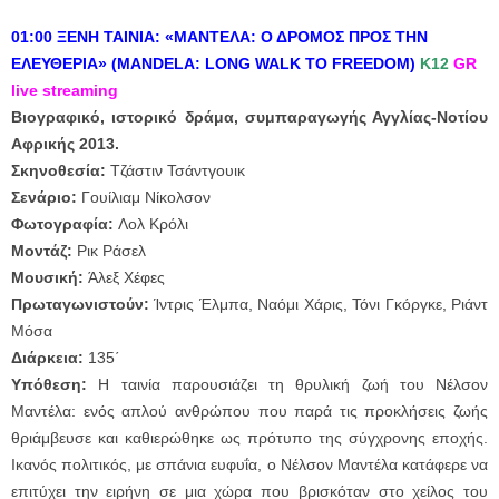
01:00 ΞΕΝΗ ΤΑΙΝΙΑ: «ΜΑΝΤΕΛΑ: Ο ΔΡΟΜΟΣ ΠΡΟΣ ΤΗΝ
ΕΛΕΥΘΕΡΙΑ» (MANDELA: LONG WALK TO FREEDOM)
Κ12
GR
live streaming
Βιογραφικό, ιστορικό δράμα, συμπαραγωγής Αγγλίας-Νοτίου
Αφρικής 2013.
Σκηνοθεσία:
Τζάστιν Τσάντγουικ
Σενάριο:
Γουίλιαμ Νίκολσον
Φωτογραφία:
Λολ Κρόλι
Μοντάζ:
Ρικ Ράσελ
Μουσική:
Άλεξ Χέφες
Πρωταγωνιστούν:
Ίντρις Έλμπα, Ναόμι Χάρις, Τόνι Γκόργκε, Ριάντ
Μόσα
Διάρκεια
:
135΄
Υπόθεση:
Η ταινία παρουσιάζει τη θρυλική ζωή του Νέλσον
Μαντέλα: ενός απλού ανθρώπου που παρά τις προκλήσεις ζωής
θριάμβευσε και καθιερώθηκε ως πρότυπο της σύγχρονης εποχής.
Ικανός πολιτικός, με σπάνια ευφυΐα, ο Νέλσον Μαντέλα κατάφερε να
επιτύχει την ειρήνη σε μια χώρα που βρισκόταν στο χείλος του