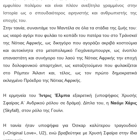
εμφυλίου πολέμου και είναι πλέον ανεξίτηλα γραμμένος στην
Ιστορία ως ο σπουδαιότερος ειρηνιστής και ανθρωπιστής της
εποχής του.
Στην ταινία, συναντάμε τον Μαντέλα σε όλα τα στάδια της ζωής του:
ως νεαρό αγόρι που φυλάει το κοπάδι του πατέρα του στο Τράνσκεϊ
της Νότιας Αφρικής, ως δικηγόρο που αγοράζει ακριβά κοστούμια
και αυτοκίνητα στο μεταπολεμικό Γιοχάνεσμπουργκ, ως ένοπλο
επαναστάτη και συνήγορο του λαού της Νότιας Αφρικής την εποχή
του δολοφονικού απαρτχάιντ, ως καταζητούμενο που φυλακίζεται
στο Ρόμπεν Άιλαντ και, τέλος, ως τον πρώτο δημοκρατικά
εκλεγμένο Πρόεδρο της Νότιας Αφρικής.
Η ερμηνεία του
Ίντρις Έλμπα
εξαιρετική (υποψήφιος Χρυσής
Σφαίρας Α΄ Ανδρικού ρόλου σε δράμα). Δίπλα του, η
Ναόμι Χάρις
(Skyfall), στον ρόλο της Γουίνι.
Η ταινία ήταν υποψήφια για Όσκαρ καλύτερου τραγουδιού
(«Original Love», U2), ενώ βραβεύτηκε με Χρυσή Σφαίρα στην ίδια