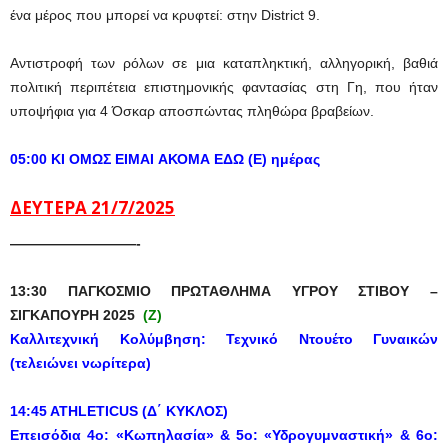
ένα μέρος που μπορεί να κρυφτεί: στην District 9.
Αντιστροφή των ρόλων σε μια καταπληκτική, αλληγορική, βαθιά
πολιτική περιπέτεια επιστημονικής φαντασίας στη Γη, που ήταν
υποψήφια για 4 Όσκαρ αποσπώντας πληθώρα βραβείων.
05:00
ΚΙ
ΟΜΩΣ
ΕΙΜΑΙ
ΑΚΟΜΑ
ΕΔΩ
(
Ε
)
ημέρας
ΔΕΥΤΕΡΑ
21/7/2025
—————————-
13:30
ΠΑΓΚΟΣΜΙΟ ΠΡΩΤΑΘΛΗΜΑ ΥΓΡΟΥ ΣΤΙΒΟΥ –
ΣΙΓΚΑΠΟΥΡΗ 2025
(Z)
Καλλιτεχνική
Κολύμβηση
:
Τεχνικό
Ντουέτο
Γ
υναικών
(
τελειώνει
νωρίτερα
)
14:45
ATHLETICUS
(Δ΄ ΚΥΚΛΟΣ)
Ε
π
εισόδια 4ο: «Κωπηλασία» & 5ο: «Υδρογυμναστική» & 6ο: