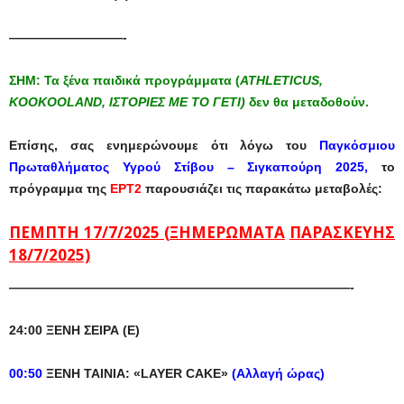
—————————-
ΣΗΜ: Τα ξένα παιδικά προγράμματα (
ATHLETICUS,
KOOKOOLAND, ΙΣΤΟΡΙΕΣ ΜΕ ΤΟ ΓΕΤΙ)
δεν θα μεταδοθούν.
Επίσης, σας
ενημερώνουμε
ότι
λόγω
του
Παγκόσμιου
Πρωταθλήματος
Υγρού
Στίβου
– Σιγκαπούρη 2025,
το
π
ρόγραμμα
της
ΕΡΤ
2
π
αρουσιάζει
τις
π
αρακάτω
μεταβολές:
ΠΕΜΠΤΗ
17/7/2025 (
ΞΗΜΕΡΩΜΑΤΑ
ΠΑΡΑΣΚΕΥΗΣ
18/7/2025)
———————————————————————————-
24:00
ΞΕΝΗ
ΣΕΙΡΑ
(
Ε
)
00:50
ΞΕΝΗ
ΤΑΙΝΙΑ
: «LAYER CAKE»
(
Αλλαγή
ώρας
)