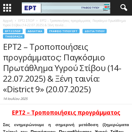
Αρχική
EΡΤ2 ΣΠΟΡ
ΕΡΤ2 – Τροποποιήσεις προγράμματος: Παγκόσμιο Πρωτάθλημα
Υγρού Στίβου (14-22.07.2025) & Ξένη ταινία:...
EΡΤ2 ΣΠΟΡ
ΑΘΛΗΤΙΚΆ
ΓΡΑΦΕΊΟ ΤΎΠΟΥ ΕΡΤ
ΔΕΛΤΊΑ ΤΎΠΟΥ
ΤΗΛΕΌΡΑΣΗ
ΕΡΤ2 – Τροποποιήσεις
προγράμματος: Παγκόσμιο
Πρωτάθλημα Υγρού Στίβου (14-
22.07.2025) & Ξένη ταινία:
«District 9» (20.07.2025)
14 Ιουλίου 2025
ΕΡΤ2 –
Τροποποιήσεις
προγράμματος
Σας
ενημερώνουμε
η σημερινή μετάδοση (ξημερώματα
Τρίτης) του
Παγκόσμιου
Πρωταθλήματος
Υγρού
Στίβου
–