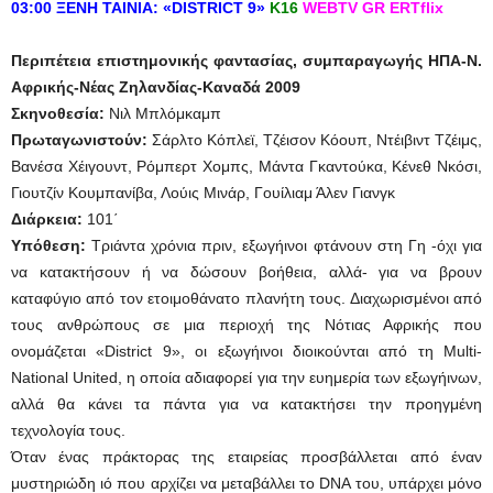
03:00
ΞΕΝΗ
ΤΑΙΝΙΑ
: «DISTRICT 9»
Κ
16
WEBTV GR ERTflix
Περιπέτεια επιστημονικής φαντασίας, συμπαραγωγής ΗΠΑ-Ν.
Αφρικής-Νέας Ζηλανδίας-Καναδά 2009
Σκηνοθεσία:
Νιλ Μπλόμκαμπ
Πρωταγωνιστούν:
Σάρλτο Κόπλεϊ, Τζέισον Κόουπ, Ντέιβιντ Τζέιμς,
Βανέσα Χέιγουντ, Ρόμπερτ Χομπς, Μάντα Γκαντούκα, Κένεθ Νκόσι,
Γιουτζίν Κουμπανίβα, Λούις Μινάρ, Γουίλιαμ Άλεν Γιανγκ
Διάρκεια
:
101΄
Υπόθεση:
Τριάντα χρόνια πριν, εξωγήινοι φτάνουν στη Γη -όχι για
να κατακτήσουν ή να δώσουν βοήθεια, αλλά- για να βρουν
καταφύγιο από τον ετοιμοθάνατο πλανήτη τους. Διαχωρισμένοι από
τους ανθρώπους σε μια περιοχή της Νότιας Αφρικής που
ονομάζεται «District 9», οι εξωγήινοι διοικούνται από τη Multi-
National United, η οποία αδιαφορεί για την ευημερία των εξωγήινων,
αλλά θα κάνει τα πάντα για να κατακτήσει την προηγμένη
τεχνολογία τους.
Όταν ένας πράκτορας της εταιρείας προσβάλλεται από έναν
μυστηριώδη ιό που αρχίζει να μεταβάλλει το DNA του, υπάρχει μόνο