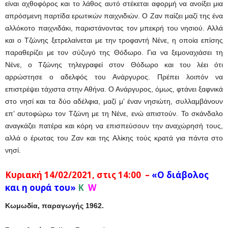
είναι αχθοφόρος και το λάθος αυτό στέκεται αφορμή να ανοίξει μια
απρόσμενη παρτίδα ερωτικών παιχνιδιών. Ο Ζαν παίζει μαζί της ένα
αλλόκοτο παιχνιδάκι, παριστάνοντας τον μπεκρή του νησιού. Αλλά
και ο Τζώνης ξετρελαίνεται με την τροφαντή Νένε, η οποία επίσης
παραθερίζει με τον σύζυγό της Θόδωρο. Για να ξεμοναχιάσει τη
Νένε, ο Τζώνης τηλεγραφεί στον Θόδωρο και του λέει ότι
αρρώστησε ο αδελφός του Ανάργυρος. Πρέπει λοιπόν να
επιστρέψει τάχιστα στην Αθήνα. Ο Ανάργυρος, όμως, φτάνει ξαφνικά
στο νησί και τα δύο αδέλφια, μαζί μ’ έναν νησιώτη, συλλαμβάνουν
επ’ αυτοφώρω τον Τζώνη με τη Νένε, ενώ απιστούν. Το σκάνδαλο
αναγκάζει πατέρα και κόρη να επισπεύσουν την αναχώρησή τους,
αλλά ο έρωτας του Ζαν και της Αλίκης τούς κρατά για πάντα στο
νησί.
Κυριακή 14/02/2021, στις 14:00 –
«Ο διάβολος
και η ουρά του»
K
W
Κωμωδία, παραγωγής 1962.