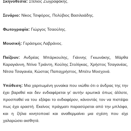
Σκηνοθεσία:
Στέλιος Ζωγραφάκης.
Σενάριο:
Νίκος Τσιφόρος, Πολύβιος Βασιλειάδης.
Φωτογραφία:
Γιώργος Τσαούλης.
Μουσική:
Γεράσιμος Λαβράνος.
Παίζουν:
Ανδρέας Μπάρκουλης, Γιάννης Γκιωνάκης, Μάρθα
Καραγιάννη, Ντίνα Τριάντη, Κούλης Στολίγκας, Χρήστος Τσαγανέας,
Νίτσα Τσαγανέα, Κώστας Παπαχρήστος, Μπέτυ Μοσχονά.
Υπόθεση:
Μια χαριτωμένη γυναίκα που νιώθει ότι ο άνδρας της την
έχει βαρεθεί και δεν ενδιαφέρεται γι’ αυτήν ερωτικά όπως άλλοτε,
προσπαθεί να του εξάψει το ενδιαφέρον, κάνοντάς τον να πιστέψει
πως έχει εραστή. Εκείνος πράγματι παρασύρεται από την μπλόφα,
και η ζήλια κινητοποιεί και αναθερμαίνει μια σχέση που είχε
χαλαρώσει αισθητά.