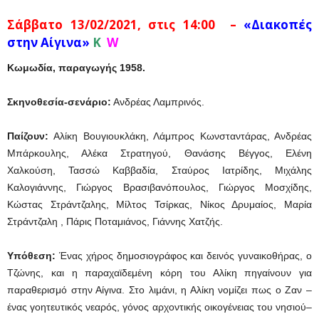
Σάββατο 13/02/2021, στις 14:00 –
«Διακοπές
στην Αίγινα»
K
W
Κωμωδία, παραγωγής 1958.
Σκηνοθεσία-σενάριο:
Ανδρέας Λαμπρινός.
Παίζουν:
Αλίκη Βουγιουκλάκη, Λάμπρος Κωνσταντάρας, Ανδρέας
Μπάρκουλης, Αλέκα Στρατηγού, Θανάσης Βέγγος, Ελένη
Χαλκούση, Τασσώ Καββαδία, Σταύρος Ιατρίδης, Μιχάλης
Καλογιάννης, Γιώργος Βρασιβανόπουλος, Γιώργος Μοσχίδης,
Κώστας Στράντζαλης, Μίλτος Τσίρκας, Νίκος Δρυμαίος, Μαρία
Στράντζαλη , Πάρις Ποταμιάνος, Γιάννης Χατζής.
Υπόθεση:
Ένας χήρος δημοσιογράφος και δεινός γυναικοθήρας, ο
Τζώνης, και η παραχαϊδεμένη κόρη του Αλίκη πηγαίνουν για
παραθερισμό στην Αίγινα. Στο λιμάνι, η Αλίκη νομίζει πως ο Ζαν –
ένας γοητευτικός νεαρός, γόνος αρχοντικής οικογένειας του νησιού–