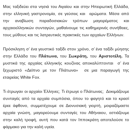
Μας ταξιδεύει στα νησιά του Αιγαίου και στην Ηπειρωτική Ελλάδα,
στην ελληνική γαστρονομία, σε γεύσεις και αρώματα. Μέσα από
την αναβίωση παραδοσιακών τρόπων μαγειρέματος και
αρχαιοελληνικών συνταγών, μαθαίνουμε τις καθημερινές συνήθειες,
τους μύθους και τις λατρευτικές πρακτικές των αρχαίων Ελλήνων.
Πρόσκληση σ’ ένα γευστικό ταξίδι στον χρόνο, σ’ ένα ταξίδι μύησης
στην Ελλάδα του
Πλάτωνα,
του
Σωκράτη,
του
Αριστοτέλη.
Τα
μυστικά της αρχαίας ελληνικής κουζίνας αποκαλύπτονται σ’ ένα
ξεχωριστό «Δείπνο με τον Πλάτωνα» σε μια παραγωγή της
εταιρείας White Fox.
Τι έτρωγαν οι αρχαίοι Έλληνες; Τι έτρωγε ο Πλάτωνας; Δοκιμάζουμε
συνταγές από τα αρχαία συμπόσια, όπου το φαγητό και το κρασί
έρεε άφθονο, συμμετέχουμε σε Διονυσιακή γιορτή, μοιραζόμαστε
αρχαία γνώση, μαγειρεύουμε συνταγές του Αθήναιου, εστιάζουμε
στην καλή τροφή, αυτή που κατά τον Ιπποκράτη αποτελούσε το
φάρμακο για την καλή υγεία.