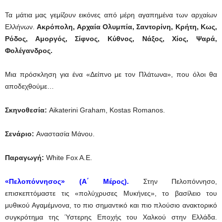
Τα μάτια μας γεμίζουν εικόνες από μέρη αγαπημένα των αρχαίων
Ελλήνων.
Ακρόπολη, Αρχαία Ολυμπία, Σαντορίνη, Κρήτη, Κως,
Ρόδος, Αμοργός, Σίφνος, Κύθνος, Νάξος, Χίος, Ψαρά,
Φολέγανδρος.
Μια πρόσκληση για ένα «Δείπνο με τον Πλάτωνα», που όλοι θα
αποδεχθούμε…
Σκηνοθεσία
:
Aikaterini Graham, Kostas Romanos.
Σενάριο:
Αναστασία Μάνου.
Παραγωγή:
White Fox A.E.
«Πελοπόννησος» (Α΄ Μέρος).
Στην Πελοπόννησο,
επισκεπτόμαστε τις «πολύχρυσες Μυκήνες», το βασίλειο του
μυθικού Αγαμέμνονα, το πιο σημαντικό και πιο πλούσιο ανακτορικό
συγκρότημα της Ύστερης Εποχής του Χαλκού στην Ελλάδα.