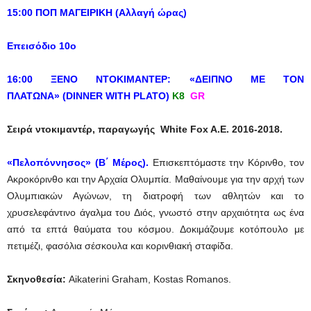
15:00 ΠΟΠ ΜΑΓΕΙΡΙΚΗ (Αλλαγή ώρας)
Επεισόδιο 10ο
16:00 ΞΕΝΟ ΝΤΟΚΙΜΑΝΤΕΡ: «ΔΕΙΠΝΟ ΜΕ ΤΟΝ
ΠΛΑΤΩΝΑ»
(DINNER WITH PLATO)
Κ8
GR
Σειρά ντοκιμαντέρ, παραγωγής White Fox A.E. 2016-2018.
«Πελοπόννησος» (Β΄ Μέρος).
Επισκεπτόμαστε την Κόρινθο, τον
Ακροκόρινθο και την Αρχαία Ολυμπία. Μαθαίνουμε για την αρχή των
Ολυμπιακών Αγώνων, τη διατροφή των αθλητών και το
χρυσελεφάντινο άγαλμα του Διός, γνωστό στην αρχαιότητα ως ένα
από τα επτά θαύματα του κόσμου. Δοκιμάζουμε κοτόπουλο με
πετιμέζι, φασόλια σέσκουλα και κορινθιακή σταφίδα.
Σκηνοθεσία
:
Aikaterini Graham, Kostas Romanos.