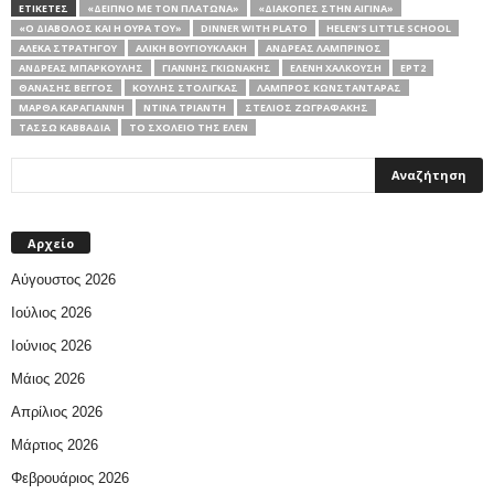
ΕΤΙΚΕΤΕΣ
«ΔΕΊΠΝΟ ΜΕ ΤΟΝ ΠΛΆΤΩΝΑ»
«ΔΙΑΚΟΠΈΣ ΣΤΗΝ ΑΊΓΙΝΑ»
«Ο ΔΙΆΒΟΛΟΣ ΚΑΙ Η ΟΥΡΆ ΤΟΥ»
DINNER WITH PLATO
HELEN’S LITTLE SCHOOL
ΑΛΈΚΑ ΣΤΡΑΤΗΓΟΎ
ΑΛΊΚΗ ΒΟΥΓΙΟΥΚΛΆΚΗ
ΑΝΔΡΈΑΣ ΛΑΜΠΡΙΝΌΣ
ΑΝΔΡΈΑΣ ΜΠΆΡΚΟΥΛΗΣ
ΓΙΆΝΝΗΣ ΓΚΙΩΝΆΚΗΣ
ΕΛΈΝΗ ΧΑΛΚΟΎΣΗ
ΕΡΤ2
ΘΑΝΆΣΗΣ ΒΈΓΓΟΣ
ΚΟΎΛΗΣ ΣΤΟΛΊΓΚΑΣ
ΛΆΜΠΡΟΣ ΚΩΝΣΤΑΝΤΆΡΑΣ
ΜΆΡΘΑ ΚΑΡΑΓΙΆΝΝΗ
ΝΤΊΝΑ ΤΡΙΆΝΤΗ
ΣΤΈΛΙΟΣ ΖΩΓΡΑΦΆΚΗΣ
ΤΑΣΣΏ ΚΑΒΒΑΔΊΑ
ΤΟ ΣΧΟΛΕΙΟ ΤΗΣ ΕΛΕΝ
Αρχείο
Αύγουστος 2026
Ιούλιος 2026
Ιούνιος 2026
Μάιος 2026
Απρίλιος 2026
Μάρτιος 2026
Φεβρουάριος 2026