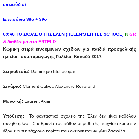
επεισόδιο)
Επεισόδια 38ο + 39ο
09:40 ΤΟ ΣΧΟΛΕΙΟ ΤΗΣ ΕΛΕΝ
(HELEN’S LITTLE SCHOOL)
Κ
GR
& διαθέσιμο στο ERTFLIX
Κωμική σειρά κινούμενων σχεδίων για παιδιά προσχολικής
ηλικίας, συμπαραγωγής Γαλλίας-Καναδά 2017.
Σκηνοθεσία
:
Dominique Etchecopar.
Σενάριο
:
Clement Calvet, Alexandre Reverend.
Μουσική:
Laurent Aknin.
Υπόθεση:
Το φανταστικό σχολείο της Έλεν δεν είναι καθόλου
συνηθισμένο. Στα θρανία του κάθονται μαθητές-παιχνίδια και στην
έδρα ένα πεντάχρονο κορίτσι που ονειρεύεται να γίνει δασκάλα.