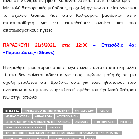
Είναι στην ανθρώπινη φύση να θέλεις να είσαι πάντα ο καλύτερος.
Με πολύ διαφορετικές μεθόδους, η σχολή ηγετών στην Ιαπωνία και
το σχολείο Genius Kids στην Καλιφόρνια βασίζονται στην
αυτοπεποίθηση για να εκπαιδεύουν ολοένα και πιο
αποτελεσματικούς ηγέτες.
ΠΑΡΑΣΚΕΥΗ 21/5/2021, στις 12:00
– Επεισόδιο 4ο:
«Παραστάσεις» (
Shows
)
Η εκμάθηση μιας παραστατικής τέχνης είναι πάντα απαιτητική, αλλά
τίποτα δεν φαίνεται αδύνατο για τους τυφλούς μαθητές σε μια
σχολή μπαλέτου στη Βραζιλία, ούτε για τους ηθοποιούς που
ονειρεύονται να μπουν στην κλειστή ομάδα του θρυλικού θεάτρου
ΝΟ στην Ιαπωνία.
ΕΤΙΚΕΤΕΣ
«FEELGOOD ENTERTAINMENT»
«ΑΠΌΔΟΣΗ»
«ΖΏΑ»
«ΠΑΡΑΣΤΆΣΕΙΣ»
«ΠΙΛΌΤΟΙ»
«ΣΥΝ ΓΥΝΑΙΞΊ»
«ΣΧΟΛΕΊΑ ΠΟΥ ΔΕΝ ΜΟΙΆΖΟΥΝ ΜΕ ΚΑΝΈΝΑ!»
ANIMALS
PERFORMANCE
PILOTS
SCHOOLS LIKE NO OTHERS
SHOWS
TΡΟΠΟΠΟΊΗΣΗ ΚΑΙ ΕΝΗΜΕΡΩΤΙΚΌ ΣΗΜΕΊΩΜΑ ΠΡΟΓΡΆΜΜΑΤΟΣ 15-21.05.2021
ΓΙΏΡΓΟΣ ΠΥΡΠΑΣΌΠΟΥΛΟΣ
ΕΙΡΉΝΗ ΣΟΥΓΑΝΊΔΟΥ
ΕΡΤ2