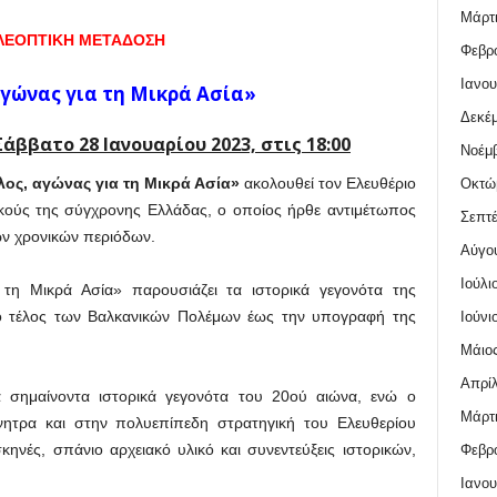
Μάρτι
ΗΛΕΟΠΤΙΚΗ ΜΕΤΑΔΟΣΗ
Φεβρο
Ιανου
αγώνας για τη Μικρά Ασία»
Δεκέμ
άββατο 28 Ιανουαρίου 2023, στις 18:00
Νοέμβ
λος, αγώνας για τη Μικρά Ασία»
ακολουθεί τον Ελευθέριο
Οκτώ
τικούς της σύγχρονης Ελλάδας, ο οποίος ήρθε αντιμέτωπος
Σεπτέ
ρων χρονικών περιόδων.
Αύγο
Ιούλι
α τη Μικρά Ασία» παρουσιάζει τα ιστορικά γεγονότα της
το τέλος των Βαλκανικών Πολέμων έως την υπογραφή της
Ιούνι
Μάιος
Απρίλ
τα σημαίνοντα ιστορικά γεγονότα του 20ού αιώνα, ενώ ο
Μάρτι
ίνητρα και στην πολυεπίπεδη στρατηγική του Ελευθερίου
ηνές, σπάνιο αρχειακό υλικό και συνεντεύξεις ιστορικών,
Φεβρο
Ιανου