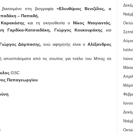
Δεκέμ
αι βασισμένο στη βιογραφία
«Ελευθέριος Βενιζέλος, ο
Νοέμβ
απαδάκη – Παπαδή.
 Καρακάσης
και τη σκηνοθεσία ο
Νίκος Νταγιαντάς.
Οκτώ
νη Γαρδίκα-Κατσιαδάκη, Γιώργος Κουκουράκης
και
Σεπτέ
Αύγο
Γιώργος Δάμπασης,
ενώ αφηγητής είναι ο
Αλέξανδρος
Ιούλι
ή αποσπάσματα από τις σουίτες για τσέλο του Μπαχ σε
Ιούνι
Μάιος
υλος
GSC
Απρίλ
νος Παπαγεωργίου
Μάρτι
ούνη
Φεβρο
Ιανου
Δεκέμ
Νοέμβ
α
Οκτώ