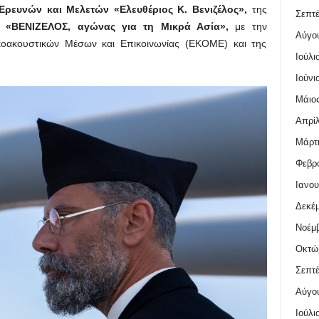
Ερευνών και Μελετών «Ελευθέριος Κ. Βενιζέλος»,
της
Σεπτέ
, «ΒΕΝΙΖΕΛΟΣ, αγώνας για τη Μικρά Ασία»,
με την
Αύγο
κοακουστικών Μέσων και Επικοινωνίας (ΕΚΟΜΕ) και της
Ιούλι
Ιούνι
Μάιος
Απρίλ
Μάρτι
Φεβρο
Ιανου
Δεκέμ
Νοέμβ
Οκτώ
Σεπτέ
Αύγο
Ιούλι