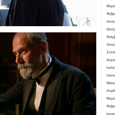
Μάρτι
Φεβρο
Ιανου
Δεκέμ
Νοέμβ
Οκτώ
Σεπτέ
Αύγο
Ιούλι
Ιούνι
Μάιος
Απρίλ
Μάρτι
Φεβρο
Ιανου