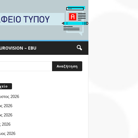
UROVISION – EBU
χείο
υστος 2026
ος 2026
ος 2026
 2026
ιος 2026