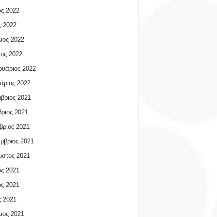
ος 2022
 2022
ιος 2022
ος 2022
υάριος 2022
άριος 2022
βριος 2021
ριος 2021
βριος 2021
μβριος 2021
υστος 2021
ος 2021
ος 2021
 2021
ιος 2021