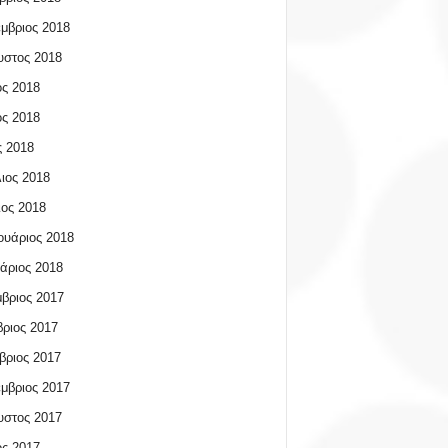
μβριος 2018
υστος 2018
ος 2018
ος 2018
 2018
ιος 2018
ος 2018
υάριος 2018
άριος 2018
βριος 2017
ριος 2017
βριος 2017
μβριος 2017
υστος 2017
ος 2017