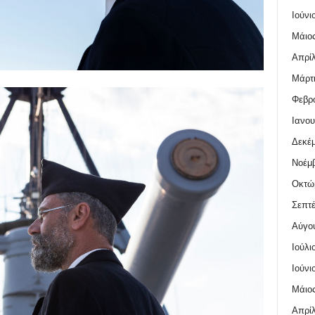
Ιούνι
Μάιος
Απρίλ
Μάρτι
Φεβρο
Ιανου
Δεκέμ
Νοέμβ
Οκτώ
Σεπτέ
Αύγο
Ιούλι
Ιούνι
Μάιος
Απρίλ