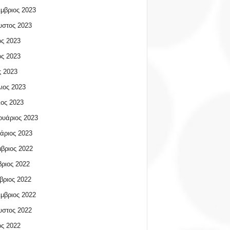
μβριος 2023
υστος 2023
ος 2023
ος 2023
 2023
ιος 2023
ος 2023
υάριος 2023
άριος 2023
βριος 2022
ριος 2022
βριος 2022
μβριος 2022
υστος 2022
ος 2022