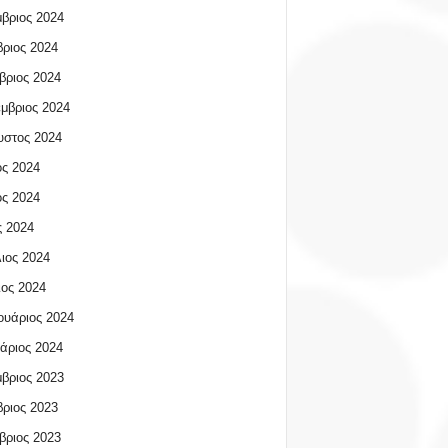
βριος 2024
ριος 2024
βριος 2024
μβριος 2024
υστος 2024
ος 2024
ος 2024
 2024
ιος 2024
ος 2024
υάριος 2024
άριος 2024
βριος 2023
ριος 2023
βριος 2023