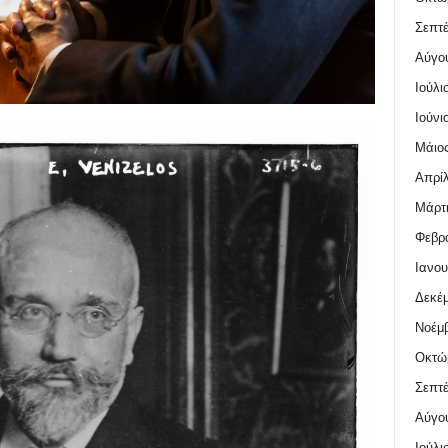
Σεπτέ
Αύγο
Ιούλι
Ιούνι
Μάιος
Απρίλ
Μάρτι
Φεβρο
Ιανου
Δεκέμ
Νοέμβ
Οκτώ
Σεπτέ
Αύγο
Ιούλι