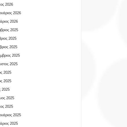
ος 2026
υάριος 2026
άριος 2026
βριος 2025
ριος 2025
βριος 2025
μβριος 2025
υστος 2025
ος 2025
ος 2025
 2025
ιος 2025
ος 2025
υάριος 2025
άριος 2025