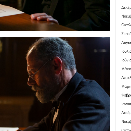
Δεκέμ
Νοέμβ
Οκτώ
Σεπτέ
Αύγο
Ιούλι
Ιούνι
Μάιος
Απρίλ
Μάρτι
Φεβρο
Ιανου
Δεκέμ
Νοέμβ
Οκτώ