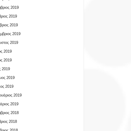
βριος 2019
ριος 2019
βριος 2019
μβριος 2019
υστος 2019
ος 2019
ος 2019
 2019
ιος 2019
ος 2019
υάριος 2019
άριος 2019
βριος 2018
ριος 2018
βριος 2018