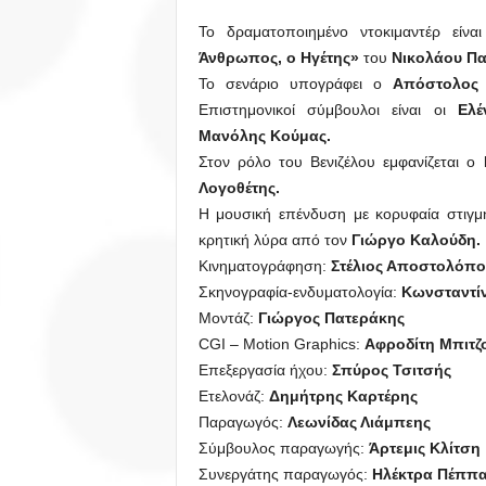
Το δραματοποιημένο ντοκιμαντέρ είν
Άνθρωπος, ο Ηγέτης»
του
Νικολάου Π
Το σενάριο υπογράφει ο
Απόστολος
Επιστημονικοί σύμβουλοι είναι οι
Ελέ
Μανόλης Κούμας.
Στον ρόλο του Βενιζέλου εμφανίζεται ο
Λογοθέτης.
Η μουσική επένδυση με κορυφαία στιγμ
κρητική λύρα από τον
Γιώργο Καλούδη.
Κινηματογράφηση:
Στέλιος Αποστολόπο
Σκηνογραφία-ενδυματολογία:
Κωνσταντί
Μοντάζ:
Γιώργος Πατεράκης
CGI – Motion Graphics:
Αφροδίτη Μπιτζ
Επεξεργασία ήχου:
Σπύρος Τσιτσής
Ετελονάζ:
Δημήτρης Καρτέρης
Παραγωγός:
Λεωνίδας Λιάμπεης
Σύμβουλος παραγωγής:
Άρτεμις Κλίτση
Συνεργάτης παραγωγός:
Ηλέκτρα Πέππ