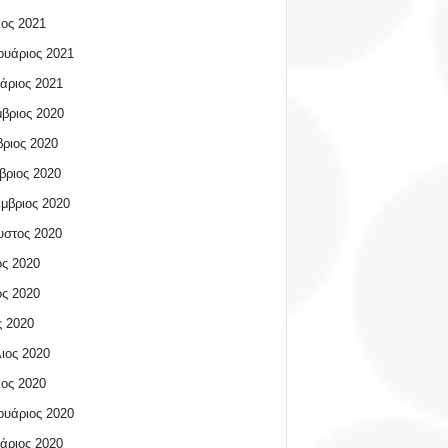
ος 2021
υάριος 2021
άριος 2021
βριος 2020
ριος 2020
βριος 2020
μβριος 2020
υστος 2020
ος 2020
ος 2020
 2020
ιος 2020
ος 2020
υάριος 2020
άριος 2020