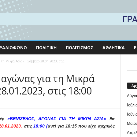
ΡΑΔΙΌΦΩΝΟ
ΠΟΛΙΤΙΚΉ
ΠΟΛΙΤΙΣΜΌΣ
ΑΘΛΗΤΙΚΆ
E
α τη Μικρά Ασία» | Σάββατο 28.01.2023, στις...
, αγώνας για τη Μικρά
Αρ
8.01.2023, στις 18:00
Αύγο
Ιούλι
Ιούνι
τέρ
«ΒΕΝΙΖΕΛΟΣ, ΑΓΩΝΑΣ ΓΙΑ ΤΗ ΜΙΚΡΑ ΑΣΙΑ»
θα
Μάιος
8.01.2023,
στις
18:00 (
αντί για 18:15 που είχε αρχικώς
Απρίλ