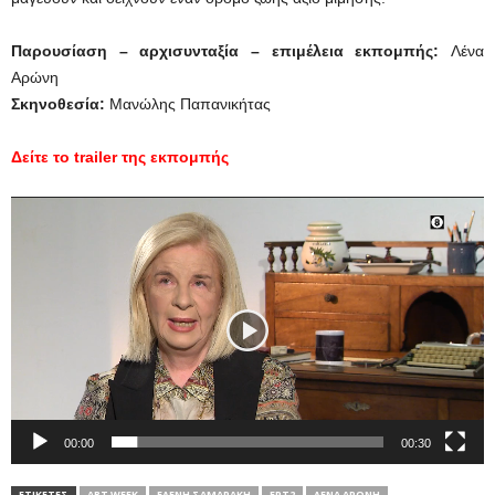
Παρουσίαση – αρχισυνταξία – επιμέλεια εκπομπής:
Λένα
Αρώνη
Σκηνοθεσία:
Μανώλης Παπανικήτας
Δείτε το trailer της εκπομπής
Πρόγραμμα
Αναπαραγωγής
Βίντεο
00:00
00:30
ΕΤΙΚΕΤΕΣ
ART WEEK
ΕΛΈΝΗ ΣΑΜΑΡΆΚΗ
ΕΡΤ2
ΛΈΝΑ ΑΡΏΝΗ