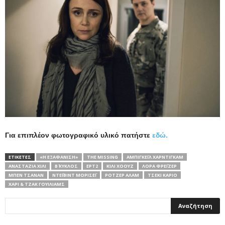
Για επιπλέον φωτογραφικό υλικό πατήστε
εδώ.
ΕΤΙΚΕΤΕΣ
«Η ΕΞΑΦΑΝΙΣΗ»
THE MISSING
ΆΜΠΙΓΚΕΪΛ ΧΆΡΝΤΙΓΚΑΜ
ΑΝΑΣΤΆΖΙΑ ΧΊΛΙ
Β΄ ΚΥΚΛΟΣ
ΕΡΤ2
ΚΊΛΙ ΧΌΟΥΖ
ΛΌΡΑ ΦΡΈΙΖΕΡ
ΜΠΕΝ ΤΣΆΝΑΝ
ΝΤΈΙΒΙΝΤ ΜΟΡΙΣΈΙ
ΡΌΤΖΕΡ ΆΛΑΜ
ΤΣΕΚΊ ΚΑΡΙΌ
ΧΆΡΙ & ΤΖΑΚ ΓΟΥΊΛΙΑΜΣ