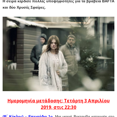
Η σειρά κέρδισε πολλές υποψηφιότητες για τα βραβεία BAFTA
και δύο Χρυσές Σφαίρες.
Ημερομηνία μετάδοσης: Τετάρτη 3 Απριλίου
2019, στις 22:30
(Β΄ Κύκλος) – Επεισόδιο 1ο.
Μια νεαρή Βρετανίδα καταρρέει στο