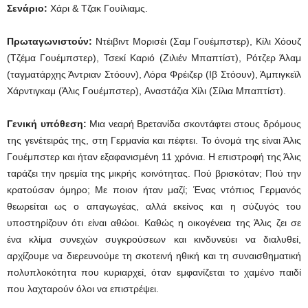
Σενάριο:
Χάρι & Τζακ Γουίλιαμς.
Πρωταγωνιστούν:
Ντέιβιντ Μορισέι (Σαμ Γουέμπστερ), Κίλι Χόουζ
(Τζέμα Γουέμπστερ), Τσεκί Καριό (Ζιλιέν Μπαπτίστ), Ρότζερ Άλαμ
(ταγματάρχης Άντριαν Στόουν), Λόρα Φρέιζερ (Ιβ Στόουν), Άμπιγκεϊλ
Χάρντιγκαμ (Άλις Γουέμπστερ),
Αναστάζια Χίλι (Σίλια Μπαπτίστ)
.
Γενική υπόθεση:
Μια νεαρή Βρετανίδα σκοντάφτει στους δρόμους
της γενέτειράς της, στη Γερμανία και πέφτει. Το όνομά της είναι Άλις
Γουέμπστερ και ήταν εξαφανισμένη 11 χρόνια. Η επιστροφή της Άλις
ταράζει την ηρεμία της μικρής κοινότητας. Πού βρισκόταν; Πού την
κρατούσαν όμηρο; Με ποιον ήταν μαζί; Ένας ντόπιος Γερμανός
θεωρείται ως ο απαγωγέας, αλλά εκείνος και η σύζυγός του
υποστηρίζουν ότι είναι αθώοι. Καθώς η οικογένεια της Άλις ζει σε
ένα κλίμα συνεχών συγκρούσεων και κινδυνεύει να διαλυθεί,
αρχίζουμε να διερευνούμε τη σκοτεινή ηθική και τη συναισθηματική
πολυπλοκότητα που κυριαρχεί, όταν εμφανίζεται το χαμένο παιδί
που λαχταρούν όλοι να επιστρέψει.