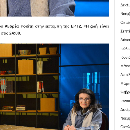
Δεκέμ
Νοέμβ
Οκτώ
του
Ανδρέα Ροδίτη
στην εκπομπή της
ΕΡΤ2, «Η ζωή είναι
Σεπτέ
στις
24:00.
Αύγο
Ιούλι
Ιούνι
Μάιος
Απρίλ
Μάρτι
Φεβρο
Ιανου
Δεκέμ
Νοέμβ
Οκτώ