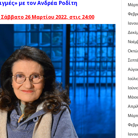
ιγμές» με τον Ανδρέα Ροδίτη
Μάρτι
Φεβρο
 Σάββατο 26 Μαρτίου 2022,
στις 24:00
Ιανου
Δεκέμ
Νοέμβ
Οκτώ
Σεπτέ
Αύγο
Ιούλι
Ιούνι
Μάιος
Απρίλ
Μάρτι
Φεβρο
Ιανου