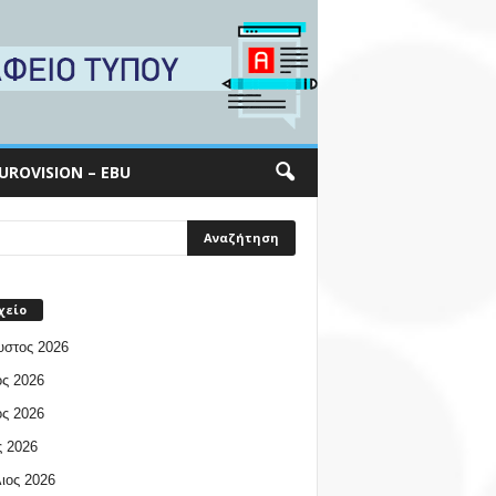
UROVISION – EBU
χείο
υστος 2026
ος 2026
ος 2026
 2026
ιος 2026