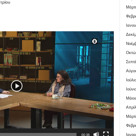
τρίου
Μάρτι
Φεβρο
Ιανου
Δεκέμ
Νοέμβ
Οκτώ
Σεπτέ
Αύγο
Ιούλι
Ιούνι
Μάιος
Απρίλ
Μάρτι
Φεβρο
Ιανου
00:38