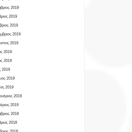
βριος 2019
ριος 2019
βριος 2019
μβριος 2019
υστος 2019
ος 2019
ος 2019
 2019
ιος 2019
ος 2019
υάριος 2019
άριος 2019
βριος 2018
ριος 2018
βριος 2018