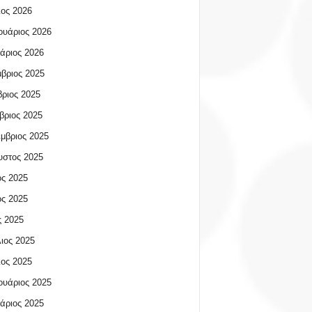
ος 2026
υάριος 2026
άριος 2026
βριος 2025
ριος 2025
βριος 2025
μβριος 2025
υστος 2025
ος 2025
ος 2025
 2025
ιος 2025
ος 2025
υάριος 2025
άριος 2025