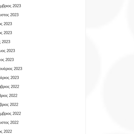
μβριος 2023
υστος 2023
ος 2023
ος 2023
 2023
ιος 2023
ος 2023
υάριος 2023
άριος 2023
βριος 2022
ριος 2022
βριος 2022
μβριος 2022
υστος 2022
ος 2022