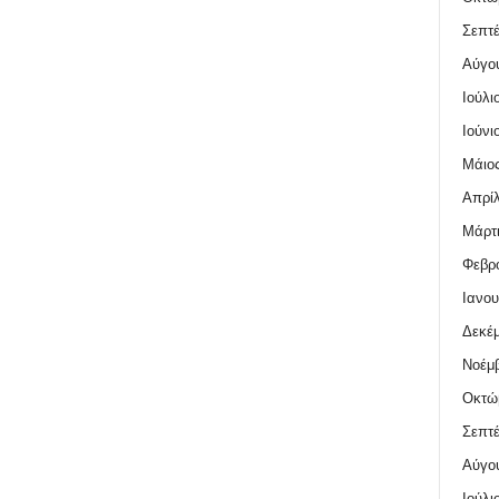
Σεπτέ
Αύγο
Ιούλι
Ιούνι
Μάιος
Απρίλ
Μάρτι
Φεβρο
Ιανου
Δεκέμ
Νοέμβ
Οκτώ
Σεπτέ
Αύγο
Ιούλι