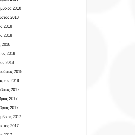
μβριος 2018
υστος 2018
ος 2018
ος 2018
 2018
ιος 2018
ος 2018
υάριος 2018
άριος 2018
βριος 2017
ριος 2017
βριος 2017
μβριος 2017
υστος 2017
ος 2017