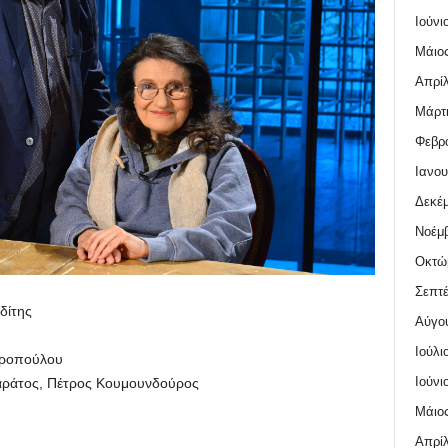
Ιούνι
Μάιος
Απρίλ
Μάρτι
Φεβρο
Ιανου
Δεκέμ
Νοέμβ
Οκτώ
Σεπτέ
δίτης
Αύγο
Ιούλι
ροπούλου
Ιούνι
ράτος, Πέτρος Κουμουνδούρος
Μάιος
Απρίλ