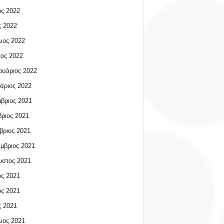
ος 2022
 2022
ιος 2022
ος 2022
υάριος 2022
άριος 2022
βριος 2021
ριος 2021
βριος 2021
μβριος 2021
υστος 2021
ος 2021
ος 2021
 2021
ιος 2021