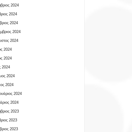
βριος 2024
ριος 2024
βριος 2024
μβριος 2024
υστος 2024
ος 2024
ος 2024
 2024
ιος 2024
ος 2024
υάριος 2024
άριος 2024
βριος 2023
ριος 2023
βριος 2023