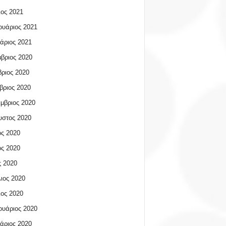
ος 2021
υάριος 2021
άριος 2021
βριος 2020
ριος 2020
βριος 2020
μβριος 2020
υστος 2020
ος 2020
ος 2020
 2020
ιος 2020
ος 2020
υάριος 2020
άριος 2020