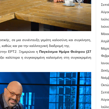
Σεπτέ
Αύγο
Ιούλι
Ιούνι
Μάιος
τικής, σε μια συνέντευξη γεμάτη καλοσύνη και συγκίνηση,
Απρίλ
, καθώς και για την καλλιτεχνική διαδρομή της.
Μάρτι
στην ΕΡΤ2. Ξημερώνει η
Παγκόσμια Ημέρα Θεάτρου (27
Φεβρο
ξει καλύτερα η συγκεκριμένη καλεσμένη στη συγκεκριμένη
Ιανου
Δεκέμ
Νοέμβ
Οκτώ
Σεπτέ
Αύγο
Ιούλι