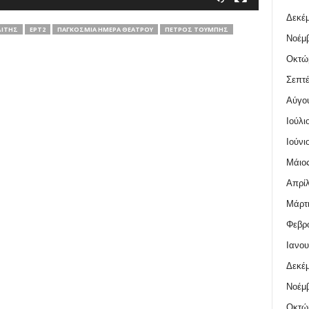
Δεκέμ
ΔΊΤΗΣ
ΕΡΤ2
ΠΑΓΚΌΣΜΙΑ ΗΜΈΡΑ ΘΕΆΤΡΟΥ
ΠΈΤΡΟΣ ΤΟΎΜΠΗΣ
Νοέμβ
Οκτώ
Σεπτέ
Αύγο
Ιούλι
Ιούνι
Μάιος
Απρίλ
Μάρτι
Φεβρο
Ιανου
Δεκέμ
Νοέμβ
Οκτώ