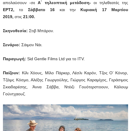
απολαύσουν -σε
Α΄ τηλεοπτική μετάδοση-
οι τηλεθεατές της
ΕΡΤ2,
το
Σάββατο 16
και την
Κυριακή 17 Μαρτίου
2019,
στις
21:00.
Σκηνοθεσία:
Στιβ Μπάρον.
Σενάριο:
Σάιμον Νάι.
Παραγωγή:
Sid Gentle Films Ltd για το ITV.
Παίζουν:
Κίλι Χόους, Μίλο Πάρκερ, Λέσλι Καρόν, Τζος Ο’ Κόνορ,
Τζέιμς Κόσμο, Αλέξης Γεωργούλης, Γιώργος Καραμίχος, Γεράσιμος
Σκιαδαρέσης, Άννα Σάββα, Ντέιζι Γουότερστοουν, Κάλουμ
Γούντχαουζ.