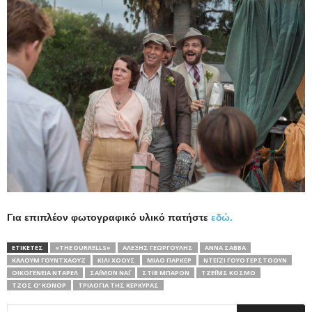
Για επιπλέον φωτογραφικό υλικό πατήστε
εδώ.
ΕΤΙΚΕΤΕΣ
«THE DURRELLS»
ΑΛΈΞΗΣ ΓΕΩΡΓΟΎΛΗΣ
ΆΝΝΑ ΣΆΒΒΑ
ΚΆΛΟΥΜ ΓΟΎΝΤΧΑΟΥΖ
ΚΊΛΙ ΧΌΟΥΣ
ΜΊΛΟ ΠΆΡΚΕΡ
ΝΤΈΙΖΙ ΓΟΥΌΤΕΡΣΤΟΟΥΝ
ΟΙΚΟΓΈΝΕΙΑ ΝΤΆΡΕΛ
ΣΆΙΜΟΝ ΝΆΙ
ΣΤΙΒ ΜΠΆΡΟΝ
ΤΖΈΙΜΣ ΚΌΣΜΟ
ΤΖΟΣ Ο’ ΚΌΝΟΡ
ΤΡΙΛΟΓΊΑ ΤΗΣ ΚΈΡΚΥΡΑΣ