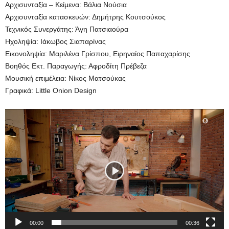
Αρχισυνταξία – Κείμενα: Βάλια Νούσια
Αρχισυνταξία κατασκευών: Δημήτρης Κουτσούκος
Τεχνικός Συνεργάτης: Άγη Πατσιαούρα
Ηχοληψία: Ιάκωβος Σιαπαρίνας
Εικονοληψία: Μαριλένα Γρίσπου, Ειρηναίος Παπαχαρίσης
Βοηθός Εκτ. Παραγωγής: Αφροδίτη Πρέβεζα
Μουσική επιμέλεια: Νίκος Ματσούκας
Γραφικά: Little Onion Design
Πρόγραμμα
Αναπαραγωγής
Βίντεο
00:00
00:36