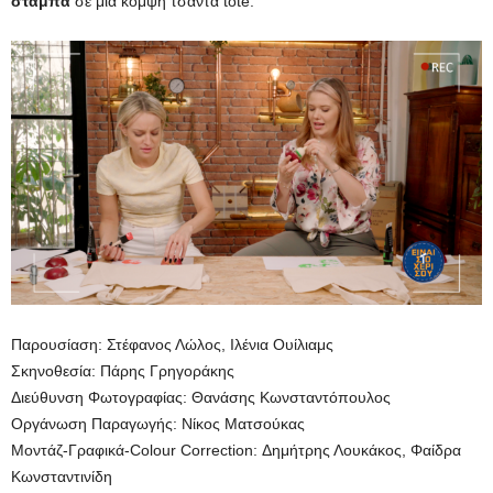
στάμπα
σε μία κομψή τσάντα tote.
Παρουσίαση: Στέφανος Λώλος, Ιλένια Ουίλιαμς
Σκηνοθεσία: Πάρης Γρηγοράκης
Διεύθυνση Φωτογραφίας: Θανάσης Κωνσταντόπουλος
Οργάνωση Παραγωγής: Νίκος Ματσούκας
Μοντάζ-Γραφικά-Colour Correction: Δημήτρης Λουκάκος, Φαίδρα
Κωνσταντινίδη