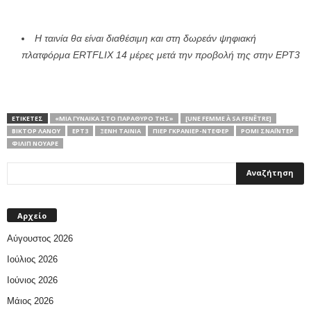
Η ταινία θα είναι διαθέσιμη και στη δωρεάν ψηφιακή
πλατφόρμα ERTFLIX 14 μέρες μετά την προβολή της στην ΕΡΤ3
ΕΤΙΚΕΤΕΣ
«ΜΙΑ ΓΥΝAIΚΑ ΣΤΟ ΠΑΡAΘΥΡO ΤΗΣ»
[UNE FEMME À SA FENÊTRE]
ΒΙΚΤΌΡ ΛΑΝΟΎ
ΕΡΤ3
ΞΕΝΗ ΤΑΙΝΙΑ
ΠΙΕΡ ΓΚΡΑΝΙΈΡ-ΝΤΕΦΈΡ
ΡΌΜΙ ΣΝΆΙΝΤΕΡ
ΦΙΛΊΠ ΝΟΥΑΡΈ
Αρχείο
Αύγουστος 2026
Ιούλιος 2026
Ιούνιος 2026
Μάιος 2026