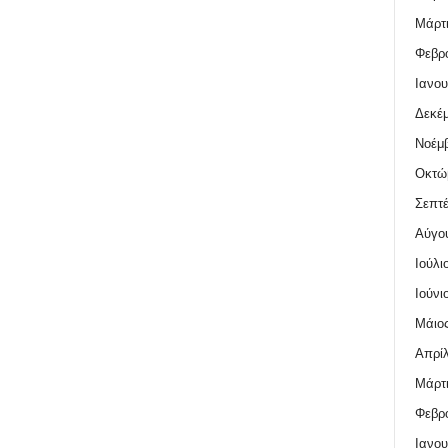
Μάρτι
Φεβρο
Ιανου
Δεκέμ
Νοέμβ
Οκτώ
Σεπτέ
Αύγο
Ιούλι
Ιούνι
Μάιος
Απρίλ
Μάρτι
Φεβρο
Ιανου