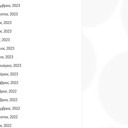
μβριος 2023
υστος 2023
ος 2023
ος 2023
 2023
ιος 2023
ος 2023
υάριος 2023
άριος 2023
βριος 2022
ριος 2022
βριος 2022
μβριος 2022
υστος 2022
ος 2022