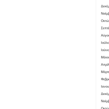
Δεκέμ
Νοέμβ
Οκτώ
Σεπτέ
Αύγο
Ιούλι
Ιούνι
Μάιος
Απρίλ
Μάρτι
Φεβρο
Ιανου
Δεκέμ
Νοέμβ
Οκτώ