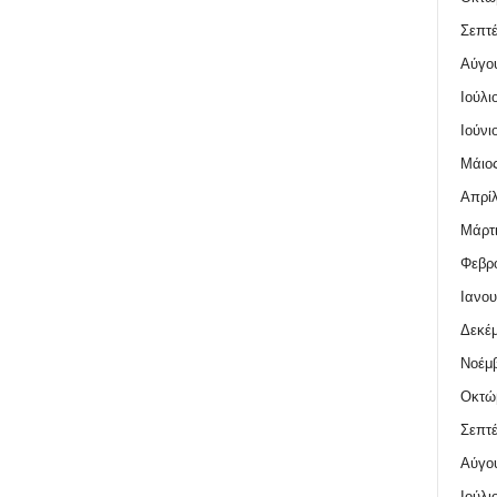
Σεπτέ
Αύγο
Ιούλι
Ιούνι
Μάιος
Απρίλ
Μάρτι
Φεβρο
Ιανου
Δεκέμ
Νοέμβ
Οκτώ
Σεπτέ
Αύγο
Ιούλι