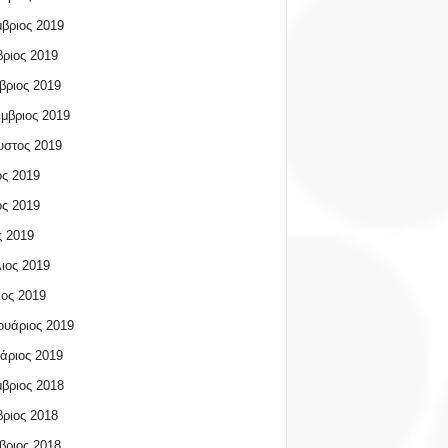
βριος 2019
ριος 2019
βριος 2019
μβριος 2019
υστος 2019
ος 2019
ος 2019
 2019
ιος 2019
ος 2019
υάριος 2019
άριος 2019
βριος 2018
ριος 2018
βριος 2018