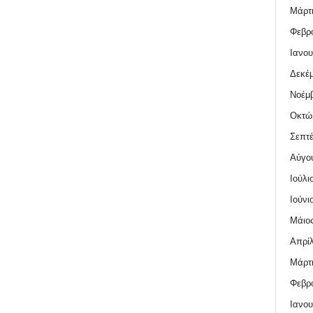
Μάρτι
Φεβρο
Ιανου
Δεκέμ
Νοέμβ
Οκτώ
Σεπτέ
Αύγο
Ιούλι
Ιούνι
Μάιος
Απρίλ
Μάρτι
Φεβρο
Ιανου