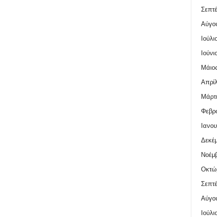
Σεπτέ
Αύγο
Ιούλι
Ιούνι
Μάιος
Απρίλ
Μάρτι
Φεβρο
Ιανου
Δεκέμ
Νοέμβ
Οκτώ
Σεπτέ
Αύγο
Ιούλι