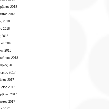
μβριος 2018
υστος 2018
ος 2018
ος 2018
 2018
ιος 2018
ος 2018
υάριος 2018
άριος 2018
βριος 2017
ριος 2017
βριος 2017
μβριος 2017
υστος 2017
ος 2017