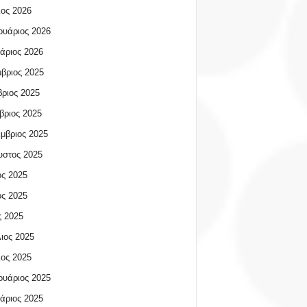
ος 2026
υάριος 2026
άριος 2026
βριος 2025
ριος 2025
βριος 2025
μβριος 2025
υστος 2025
ος 2025
ος 2025
 2025
ιος 2025
ος 2025
υάριος 2025
άριος 2025