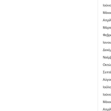
Ιούνι
Μάιος
Απρίλ
Μάρτι
Φεβρο
Ιανου
Δεκέμ
Νοέμβ
Οκτώ
Σεπτέ
Αύγο
Ιούλι
Ιούνι
Μάιος
Απρίλ