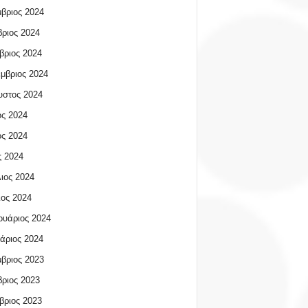
βριος 2024
ριος 2024
βριος 2024
μβριος 2024
υστος 2024
ος 2024
ος 2024
 2024
ιος 2024
ος 2024
υάριος 2024
άριος 2024
βριος 2023
ριος 2023
βριος 2023