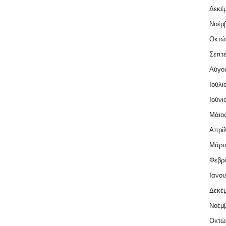
Δεκέμ
Νοέμβ
Οκτώ
Σεπτέ
Αύγο
Ιούλι
Ιούνι
Μάιος
Απρίλ
Μάρτι
Φεβρο
Ιανου
Δεκέμ
Νοέμβ
Οκτώ