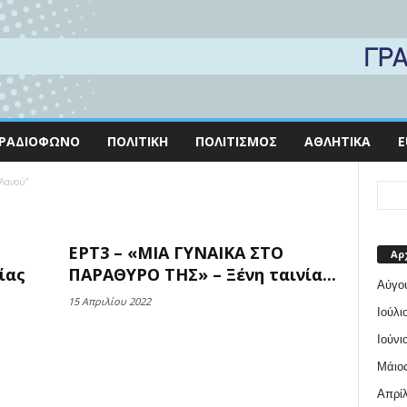
ΡΑΔΙΌΦΩΝΟ
ΠΟΛΙΤΙΚΉ
ΠΟΛΙΤΙΣΜΌΣ
ΑΘΛΗΤΙΚΆ
E
 Λανού"
ΕΡΤ3 – «ΜΙΑ ΓΥΝAIΚΑ ΣΤΟ
Αρ
ίας
ΠΑΡAΘΥΡO ΤΗΣ» – Ξένη ταινία...
Αύγο
15 Απριλίου 2022
Ιούλι
Ιούνι
Μάιος
Απρίλ