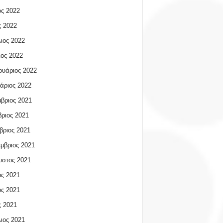
ος 2022
 2022
ιος 2022
ος 2022
υάριος 2022
άριος 2022
βριος 2021
ριος 2021
βριος 2021
μβριος 2021
υστος 2021
ος 2021
ος 2021
 2021
ιος 2021