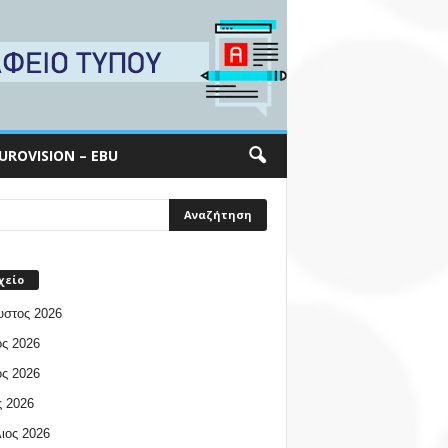
UROVISION – EBU
χείο
υστος 2026
ος 2026
ος 2026
 2026
ιος 2026