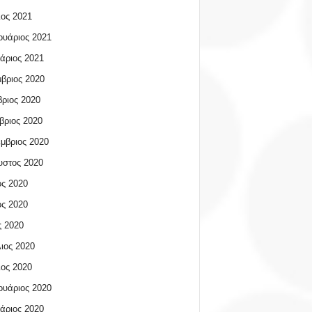
ος 2021
υάριος 2021
άριος 2021
βριος 2020
ριος 2020
βριος 2020
μβριος 2020
υστος 2020
ος 2020
ος 2020
 2020
ιος 2020
ος 2020
υάριος 2020
άριος 2020