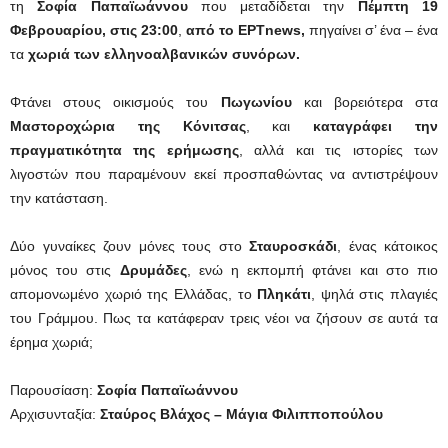
τη
Σοφία Παπαϊωάννου
που μεταδίδεται την
Πέμπτη 19
Φεβρουαρίου, στις 23:00
,
από το ΕΡΤnews,
πηγαίνει σ’ ένα – ένα
τα
χωριά των ελληνοαλβανικών συνόρων.
Φτάνει στους οικισμούς του
Πωγωνίου
και βορειότερα στα
Μαστοροχώρια της Κόνιτσας
, και
καταγράφει την
πραγματικότητα της ερήμωσης
, αλλά και τις ιστορίες των
λιγοστών που παραμένουν εκεί προσπαθώντας να αντιστρέψουν
την κατάσταση.
Δύο γυναίκες ζουν μόνες τους στο
Σταυροσκάδι
, ένας κάτοικος
μόνος του στις
Δρυμάδες
, ενώ η εκπομπή φτάνει και στο πιο
απομονωμένο χωριό της Ελλάδας, το
Πληκάτι
, ψηλά στις πλαγιές
του Γράμμου. Πως τα κατάφεραν τρεις νέοι να ζήσουν σε αυτά τα
έρημα χωριά;
Παρουσίαση:
Σοφία Παπαϊωάννου
Αρχισυνταξία:
Σταύρος Βλάχος – Μάγια Φιλιπποπούλου