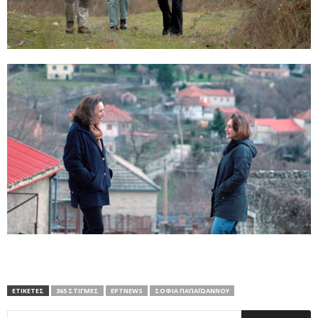
ΕΤΙΚΕΤΕΣ
365 ΣΤΙΓΜΈΣ
ΕΡΤNEWS
ΣΟΦΊΑ ΠΑΠΑΪΩΆΝΝΟΥ