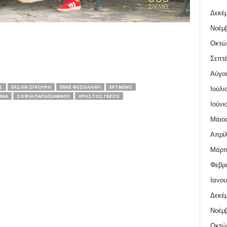
Δεκέμ
Νοέμβ
Οκτώ
Σεπτέ
Αύγο
Σ
ΈΛΣΟΝ ΖΓΚΟΎΡΗ
ΈΝΚΕ ΦΕΖΟΛΛΆΡΙ
ΕΡΤNEWS
Ιούλι
ΝΊΑ
ΣΟΦΊΑ ΠΑΠΑΪΩΆΝΝΟΥ
ΧΡΉΣΤΟΣ ΓΚΈΖΟ
Ιούνι
Μάιος
Απρίλ
Μάρτι
Φεβρο
Ιανου
Δεκέμ
Νοέμβ
Οκτώ