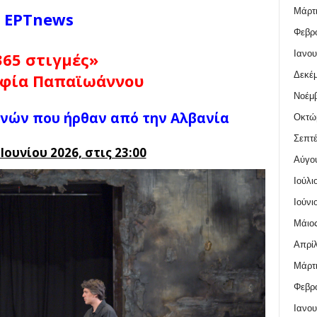
Μάρτι
ΕΡΤnews
Φεβρο
Ιανου
65 στιγμές»
Δεκέμ
οφία Παπαϊωάννου
Νοέμβ
χνών που ήρθαν από την Αλβανία
Οκτώ
Σεπτέ
 Ιουνίου 20
26, στις 23:00
Αύγο
Ιούλι
Ιούνι
Μάιος
Απρίλ
Μάρτι
Φεβρο
Ιανου