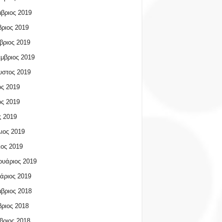
βριος 2019
ριος 2019
βριος 2019
μβριος 2019
υστος 2019
ος 2019
ος 2019
 2019
ιος 2019
ος 2019
υάριος 2019
άριος 2019
βριος 2018
ριος 2018
βριος 2018