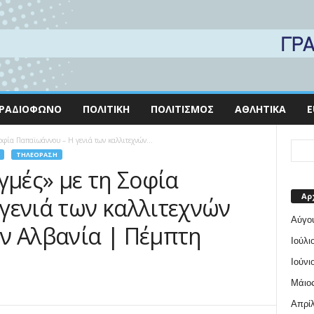
ΡΑΔΙΌΦΩΝΟ
ΠΟΛΙΤΙΚΉ
ΠΟΛΙΤΙΣΜΌΣ
ΑΘΛΗΤΙΚΆ
E
φία Παπαϊωάννου – Η γενιά των καλλιτεχνών...
ΤΗΛΕΌΡΑΣΗ
γμές» με τη Σοφία
Αρ
γενιά των καλλιτεχνών
Αύγο
ν Αλβανία | Πέμπτη
Ιούλι
Ιούνι
Μάιος
Απρίλ