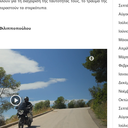
μιλούν για τη διαχείριση της ταυτότητάς τους, το τραύμα της
Σεπτέ
περαστούν τα στερεότυπα.
Αύγο
Ιούλι
 Φιλιπποπούλου
Ιούνι
Μάιος
Απρίλ
Μάρτι
Φεβρο
Ιανου
Δεκέμ
Νοέμβ
Οκτώ
Σεπτέ
Αύγο
Ιούλι