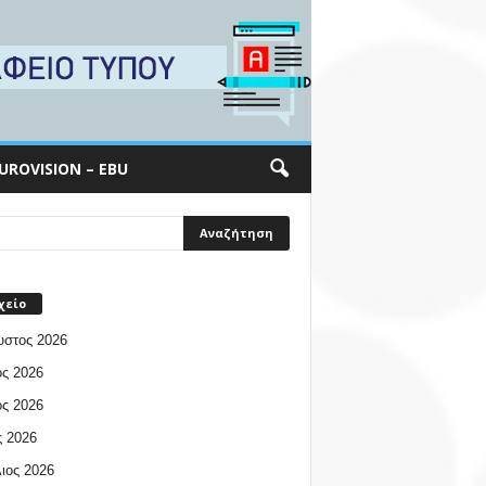
UROVISION – EBU
χείο
υστος 2026
ος 2026
ος 2026
 2026
ιος 2026