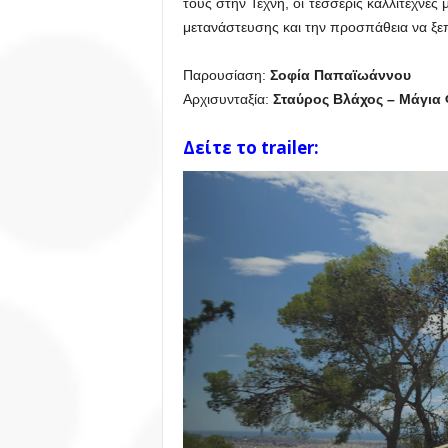
τους στην Τέχνη, οι τέσσερις καλλιτέχνες 
μετανάστευσης και την προσπάθεια να ξε
Παρουσίαση:
Σοφία Παπαϊωάννου
Αρχισυνταξία:
Σταύρος Βλάχος – Μάγια
Δείτε το trailer:
Πρόγραμμα
Αναπαραγωγής
Βίντεο