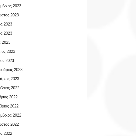
μβριος 2023
υστος 2023
ος 2023
ος 2023
 2023
ιος 2023
ος 2023
υάριος 2023
άριος 2023
βριος 2022
ριος 2022
βριος 2022
μβριος 2022
υστος 2022
ος 2022