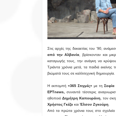
Στις αρχές της δεκαετίας του ’90, ανάμ
από την Αλβανία
, βρίσκονταν και μι
καταγωγής τους, την ανάγκη να κρύψουν
Τριάντα χρόνια μετά, τα παιδιά εκείνης 
βιώματά τους σε καλλιτεχνική δημιουργία.
Η εκπομπή
«365 Στιγμές»
με τη
Σοφία
ΕΡΤnews,
συναντά τέσσερις αναγνωρισ
ηθοποιό
Δημήτρη Καπουράνη
, τον σκ
Χρήστος Γκέζο
και
Έλσον Ζγκούρη
.
Από τα πρώτα χρόνια τους στο σχολείο κ