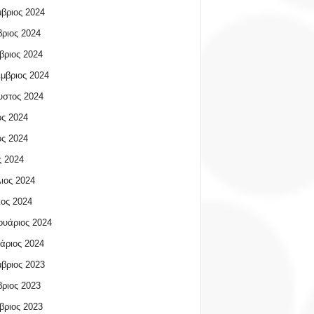
βριος 2024
ριος 2024
βριος 2024
μβριος 2024
υστος 2024
ος 2024
ος 2024
 2024
ιος 2024
ος 2024
υάριος 2024
άριος 2024
βριος 2023
ριος 2023
βριος 2023