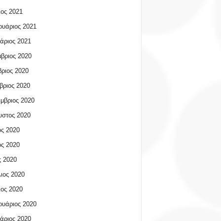
ος 2021
υάριος 2021
άριος 2021
βριος 2020
ριος 2020
βριος 2020
μβριος 2020
υστος 2020
ος 2020
ος 2020
 2020
ιος 2020
ος 2020
υάριος 2020
άριος 2020