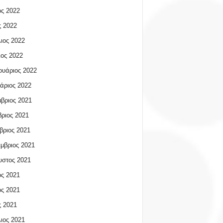
ος 2022
 2022
ιος 2022
ος 2022
υάριος 2022
άριος 2022
βριος 2021
ριος 2021
βριος 2021
μβριος 2021
υστος 2021
ος 2021
ος 2021
 2021
ιος 2021