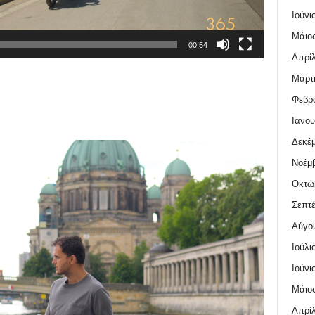
Ιούνι
Μάιος
00:54
Απρίλ
Μάρτι
Φεβρο
Ιανου
Δεκέμ
Νοέμβ
Οκτώ
Σεπτέ
Αύγο
Ιούλι
Ιούνι
Μάιος
Απρίλ