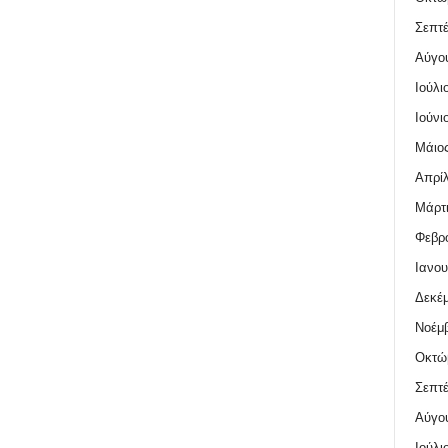
Σεπτέ
Αύγο
Ιούλι
Ιούνι
Μάιος
Απρίλ
Μάρτι
Φεβρο
Ιανου
Δεκέμ
Νοέμβ
Οκτώ
Σεπτέ
Αύγο
Ιούλι