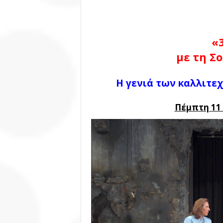
«3
με τη Σ
Η γενιά των καλλιτε
Πέμπ
τη 11