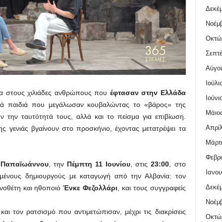
Δεκέμ
Νοέμβ
Οκτώ
Σεπτέ
Αύγο
Ιούλι
εσα στους χιλιάδες ανθρώπους που
έφτασαν στην Ελλάδα
Ιούνι
κρά παιδιά που μεγάλωσαν κουβαλώντας το «βάρος» της
Μάιος
 την ταυτότητά τους, αλλά και το πείσμα για επιβίωση.
Απρίλ
της γενιάς βγαίνουν στο προσκήνιο, έχοντας μετατρέψει τα
Μάρτι
Φεβρο
 Παπαϊωάννου
,
την
Πέμπτη 11 Ιουνίου
, στις
23:00
, στο
Ιανου
μένους δημιουργούς με καταγωγή από την Αλβανία: τον
Δεκέμ
ηνοθέτη και ηθοποιό
Ένκε Φεζολλάρι
, και τους συγγραφείς
Νοέμβ
αι τον ρατσισμό που αντιμετώπισαν, μέχρι τις διακρίσεις
Οκτώ