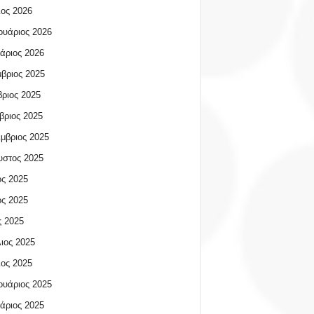
ος 2026
υάριος 2026
άριος 2026
βριος 2025
ριος 2025
βριος 2025
μβριος 2025
υστος 2025
ος 2025
ος 2025
 2025
ιος 2025
ος 2025
υάριος 2025
άριος 2025