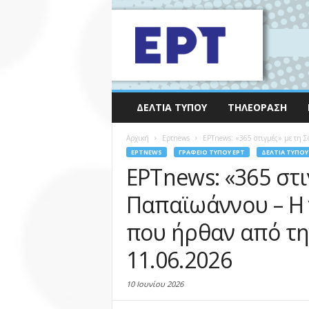
ΔΕΛΤΊΑ ΤΎΠΟΥ
ΤΗΛΕΌΡΑΣΗ
Αρχική
Eρτnews
ΕΡΤnews: «365 στιγμές» με τη Σο
EΡΤNEWS
ΓΡΑΦΕΊΟ ΤΎΠΟΥ ΕΡΤ
ΔΕΛΤΊΑ ΤΎΠΟΥ
ΕΡΤnews: «365 στι
Παπαϊωάννου – Η 
που ήρθαν από τη
11.06.2026
10 Ιουνίου 2026