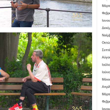
Μάρτι
Φεβρο
Ιανου
Δεκέμ
Νοέμβ
Οκτώ
Σεπτέ
Αύγο
Ιούλι
Ιούνι
Μάιος
Απρίλ
Μάρτι
Φεβρο
Ιανου