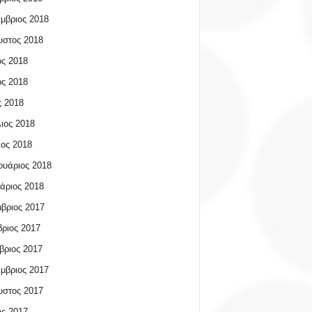
μβριος 2018
υστος 2018
ος 2018
ος 2018
 2018
ιος 2018
ος 2018
υάριος 2018
άριος 2018
βριος 2017
ριος 2017
βριος 2017
μβριος 2017
υστος 2017
ος 2017