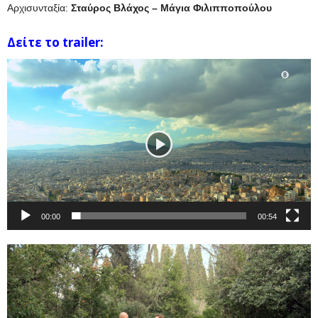
Αρχισυνταξία:
Σταύρος Βλάχος – Μάγια Φιλιπποπούλου
Δείτε το trailer:
Πρόγραμμα
Αναπαραγωγής
Βίντεο
00:00
00:54