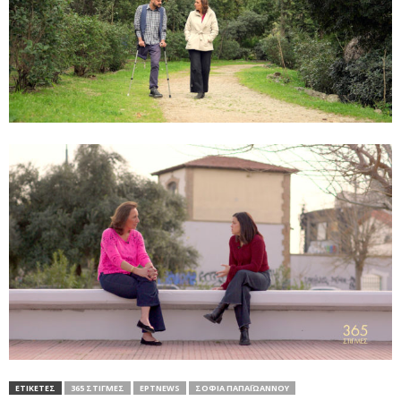
ΕΤΙΚΕΤΕΣ
365 ΣΤΙΓΜΈΣ
ΕΡΤNEWS
ΣΟΦΊΑ ΠΑΠΑΪΩΆΝΝΟΥ