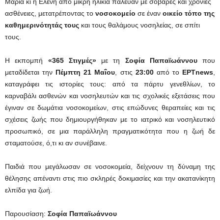
Μαρία κι η Ελένη από μικρή ηλικία πάλευαν με σοβαρές και χρόνιες
ασθένειες, μετατρέποντας το
νοσοκομείο
σε έναν
οικείο τόπο της
καθημερινότητάς τους
και τους θαλάμους νοσηλείας, σε σπίτι
τους.
Η εκπομπή
«365 Στιγμές»
με τη
Σοφία Παπαϊωάννου
που
μεταδίδεται την
Πέμπτη 21 Μαΐου
, στις
23:00
από το
EΡΤnews
,
καταγράφει τις ιστορίες τους: από τα πάρτυ γενεθλίων, το
καρναβάλι ασθενών και νοσηλευτών και τις σχολικές εξετάσεις που
έγιναν σε δωμάτια νοσοκομείων, στις επώδυνες θεραπείες και τις
σχέσεις ζωής που δημιουργήθηκαν με το ιατρικό και νοσηλευτικό
προσωπικό, σε μια παράλληλη πραγματικότητα που η ζωή δε
σταματούσε, ό,τι κι αν συνέβαινε.
Παιδιά που μεγάλωσαν σε νοσοκομεία, δείχνουν τη δύναμη της
θέλησης απέναντι στις πιο σκληρές δοκιμασίες και την ακατανίκητη
ελπίδα για ζωή.
Παρουσίαση:
Σοφία Παπαϊωάννου