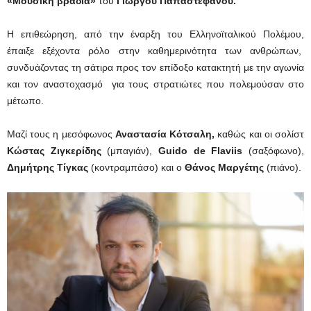
«Μουσική βραδιά»
του
Γιώργου Παπαστεφάνου.
Η επιθεώρηση, από την έναρξη του Ελληνοϊταλικού Πολέμου,
έπαιξε εξέχοντα ρόλο στην καθημερινότητα των ανθρώπων,
συνδυάζοντας τη σάτιρα προς τον επίδοξο κατακτητή με την αγωνία
και τον αναστοχασμό για τους στρατιώτες που πολεμούσαν στο
μέτωπο.
Μαζί τους η μεσόφωνος
Αναστασία Κότσαλη,
καθώς και οι σολίστ
Κώστας Ζιγκερίδης
(μπαγιάν),
Guido de Flaviis
(σαξόφωνο),
Δημήτρης Τίγκας
(κοντραμπάσο) και ο
Θάνος Μαργέτης
(πιάνο).