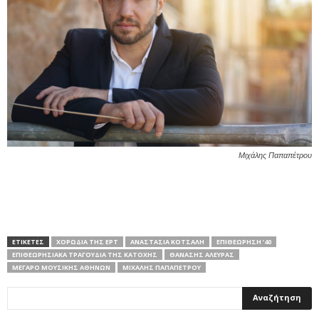
Μιχάλης Παπαπέτρου
ΕΤΙΚΕΤΕΣ
XΟΡΩΔΊΑ ΤΗΣ ΕΡΤ
ΑΝΑΣΤΑΣΊΑ ΚΌΤΣΑΛΗ
ΕΠΙΘΕΏΡΗΣΗ ’40
ΕΠΙΘΕΩΡΗΣΙΑΚΆ ΤΡΑΓΟΎΔΙΑ ΤΗΣ ΚΑΤΟΧΉΣ
ΘΑΝΆΣΗΣ AΛΕΥΡΆΣ
ΜΈΓΑΡΟ ΜΟΥΣΙΚΉΣ ΑΘΗΝΏΝ
ΜΙΧΆΛΗΣ ΠΑΠΑΠΈΤΡΟΥ