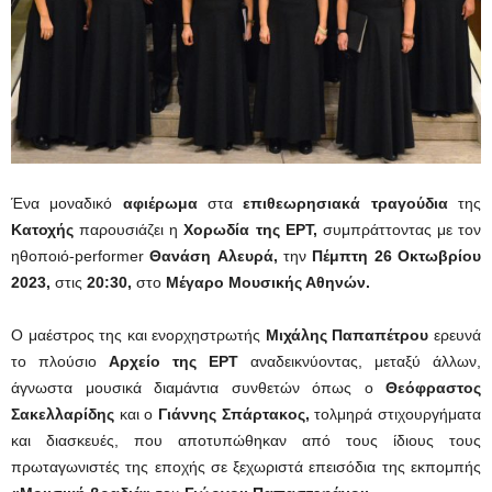
Ένα μοναδικό
αφιέρωμα
στα
επιθεωρησιακά τραγούδια
της
Κατοχής
παρουσιάζει η
X
ορωδία της ΕΡΤ,
συμπράττοντας με τον
ηθοποιό-performer
Θανάση
A
λευρά,
την
Πέμπτη 26 Οκτωβρίου
2023,
στις
20:30,
στο
Μέγαρο Μουσικής Αθηνών.
Ο μαέστρος της και ενορχηστρωτής
Μιχάλης Παπαπέτρου
ερευνά
το πλούσιο
Αρχείο της ΕΡΤ
αναδεικνύοντας, μεταξύ άλλων,
άγνωστα μουσικά διαμάντια συνθετών όπως ο
Θεόφραστος
Σακελλαρίδης
και ο
Γιάννης Σπάρτακος,
τολμηρά στιχουργήματα
και διασκευές, που αποτυπώθηκαν από τους ίδιους τους
πρωταγωνιστές της εποχής σε ξεχωριστά επεισόδια της εκπομπής