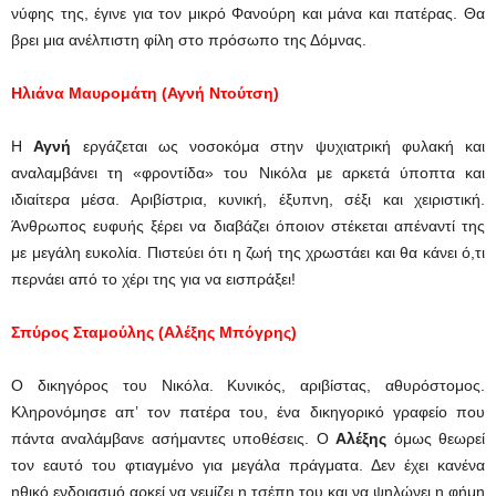
νύφης της, έγινε για τον μικρό Φανούρη και μάνα και πατέρας. Θα
βρει μια ανέλπιστη φίλη στο πρόσωπο της Δόμνας.
Ηλιάνα Μαυρομάτη (Αγνή Ντούτση)
Η
Αγνή
εργάζεται ως νοσοκόμα στην ψυχιατρική φυλακή και
αναλαμβάνει τη «φροντίδα» του Νικόλα με αρκετά ύποπτα και
ιδιαίτερα μέσα. Αριβίστρια, κυνική, έξυπνη, σέξι και χειριστική.
Άνθρωπος ευφυής ξέρει να διαβάζει όποιον στέκεται απέναντί της
με μεγάλη ευκολία. Πιστεύει ότι η ζωή της χρωστάει και θα κάνει ό,τι
περνάει από το χέρι της για να εισπράξει!
Σπύρος Σταμούλης (Αλέξης Μπόγρης)
Ο δικηγόρος του Νικόλα. Κυνικός, αριβίστας, αθυρόστομος.
Κληρονόμησε απ’ τον πατέρα του, ένα δικηγορικό γραφείο που
πάντα αναλάμβανε ασήμαντες υποθέσεις. Ο
Αλέξης
όμως θεωρεί
τον εαυτό του φτιαγμένο για μεγάλα πράγματα. Δεν έχει κανένα
ηθικό ενδοιασμό αρκεί να γεμίζει η τσέπη του και να ψηλώνει η φήμη