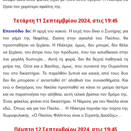
ζήσει τον χειρότερο εφιάλτη της.
Τετάρτη 11 Σεπτεμβρίου
2024
, στις 19:45
Επεισόδιο 3ο:
Η αρχή του κακού. Η ευχή που δίνει ο Σωτήρης για
τον γάμο της Νεφέλης. Εκείνη στην αγκαλιά του Παύλου, θα
προσπαθήσει να ξεχάσει. Η Ηλέκτρα, όμως, δεν μπορεί, δεν θέλει
να ξεχάσει, τον άντρα που την πρόδωσε, που την καταδίκασε στην
πιο μεγάλη δυστυχία… Αυτή τη φορά, δεν θα δεχτεί παθητικά τη
μοίρα της. Ούτε και ο Βασίλης, όμως, που συναντά την Ουρανίτσα
του στο δικαστήριο. Το παρελθόν ξυπνά και κανείς από τους δυο
δεν θα μπορέσει ν’ αντισταθεί στ’ αληθινά του συναισθήματα. Και
ενώ ο δικηγόρος του Νικόλα προσπαθεί να κάνει το μαύρο άσπρο
και να παραποιήσει την αλήθεια, αυτή τελικά βρίσκει τον δρόμο της.
Ένας φάκελος φτάνει στο δικαστήριο. Η Νέμεσις για τον Νικόλα είναι
εδώ.. Όπως και για τον Παύλο… Η Ηλέκτρα περνάει την πόρτα της
Χωροφυλακής. «Ο Παύλος Φιλίππου είναι ο Στρατής Δανέζης»…
Πέμπτη 12 Σεπτεμβρίου
2024
, στις 19:45