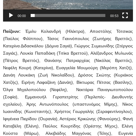
00:00
00:53
Παίζουν:
Έμιλυ Κολιανδρή (Ηλέκτρα), Αποστόλης Τότσικας
(Παύλος Φιλίππου), Τάσος Γιαννόπουλος (Σωτήρης Βρεττός),
Κατερίνα Διδασκάλου (Δόμνα Σαγιά), Γιώργος Συμεωνίδης (Στέργιος
Σαγιάς), Λουκία Παπαδάκη (Τιτίκα Βρεττού), Αλέξανδρος Μυλωνάς
(Πέτρος Βρεττός), Θανάσης Πατριαρχέας (Νικόλας Βρεττός),
Νεφέλη Κουρή (Κατερίνα), Ευαγγελία Μουμούρη (Μερόπη Χατζή),
Δανάη Λουκάκη (Ζωή Νικολαΐδου), Δρόσος Σκώτης (Κυριάκος
Χατζής), Ειρήνη Λαφαζάνη (Δανάη), Βίκτωρας Πέτσας (Βασίλης),
Όλγα Μιχαλοπούλου (Νεφέλη), Νεκτάρια Παναγιωτοπούλου
(Σοφία), Εμμανουήλ Γεραπετρίτης (Περλεπές- Διευθυντής
σχολείου), Άρης Αντωνόπουλος (υπαστυνόμος Μίμης), Νίκος
Ιωαννίδης (Κωνσταντής), Χρήστος Γεωργαλής (Σεραφεντίνογλου),
Ιφιγένεια Πιερίδου (Ουρανία), Αστέριος Κρικώνης (Φανούρης), Φανή
Καταβέλη (Ελένη), Παύλος Κουρτίδης (Ορέστης Μίχος), Ελένη
Κούστα (Μάρω), Αλκιβιάδης Μαγγόνας (Τέλης), Ευγενία