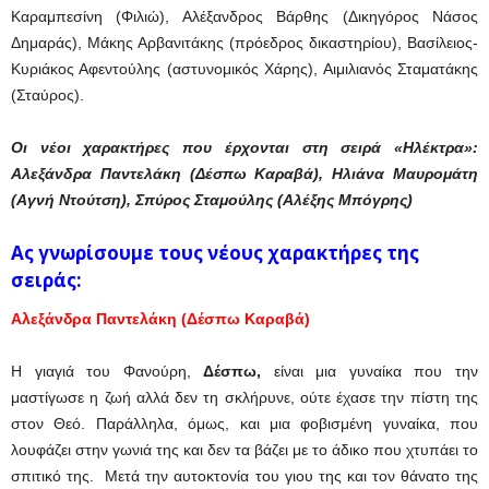
Καραμπεσίνη (Φιλιώ), Αλέξανδρος Βάρθης (Δικηγόρος Νάσος
Δημαράς), Μάκης Αρβανιτάκης (πρόεδρος δικαστηρίου), Βασίλειος-
Κυριάκος Αφεντούλης (αστυνομικός Χάρης), Αιμιλιανός Σταματάκης
(Σταύρος).
Οι νέοι χαρακτήρες που έρχονται στη σειρά «Ηλέκτρα»:
Αλεξάνδρα Παντελάκη (Δέσπω
Καραβά), Ηλιάνα Μαυρομάτη
(Αγνή
Ντούτση), Σπύρος Σταμούλης (Αλέξης Μπόγρης)
Ας γνωρίσουμε τους νέους χαρακτήρες της
σειράς:
Αλεξάνδρα Παντελάκη (Δέσπω Καραβά)
Η γιαγιά του Φανούρη,
Δέσπω,
είναι μια γυναίκα που την
μαστίγωσε η ζωή αλλά δεν τη σκλήρυνε, ούτε έχασε την πίστη της
στον Θεό. Παράλληλα, όμως, και μια φοβισμένη γυναίκα, που
λουφάζει στην γωνιά της και δεν τα βάζει με το άδικο που χτυπάει το
σπιτικό της. Μετά την αυτοκτονία του γιου της και τον θάνατο της