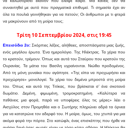
να καλωσορίσει εκείνον που έλειψε καιρό. Μα κανείς δεν θα
συναντηθεί με αυτό που πραγματικά επιθυμεί. Τι σημασία έχει αν
όλα τα πουλιά γεννήθηκαν για να πετούν; Οι άνθρωποι με τι φτερά
να μακρύνουν από τη μοίρα τους;
Τρίτη 10 Σεπτεμβρίου
2024
, στις 19:45
Επεισόδιο 2ο:
Σκόρπιες λέξεις, αλήθειες, αποσπάσματα μιας ζωής,
ενός μεγάλου έρωτα. Ένα ημερολόγιο. Της Ηλέκτρας. Τα χέρια που
το κρατούν, τρέμουν. Όπως και αυτά του Σταύρου που κρατούν της
Ουρανίας. Τα μάτια του Βασίλη υγραίνονται. Νιώθει προδομένος.
Από τη μόνη γυναίκα που αγάπησε. «Της είπα να προχωρήσει και
προχώρησε» μονολογεί. Τα χέρια του δεμένα μπροστά στη μοίρα
του. Όπως και αυτά της Τιτίκας, που βρίσκεται σ’ ένα σκοτεινό
δωμάτιο. Δεμένη, φιμωμένη, τρομοκρατημένη. «Καλύτερα να
πεθάνεις μια φορά, παρά να υποφέρεις όλες τις μέρες» λέει ο
Αισχύλος στον Προμηθέα και ο Σωτήρης πληρώνει αδρά τα όρνεα
για να κατατρώνε τον αδερφό του. Η μοίρα, όμως, του χτυπά για μια
ακόμα φορά την πόρτα. Στο κατώφλι, ένας επισκέπτης που ήρθε να
ανάψει ξανά όσες φωτιές είχαν με τόσο κόπο σβήσει. Η Ηλέκτρα θα