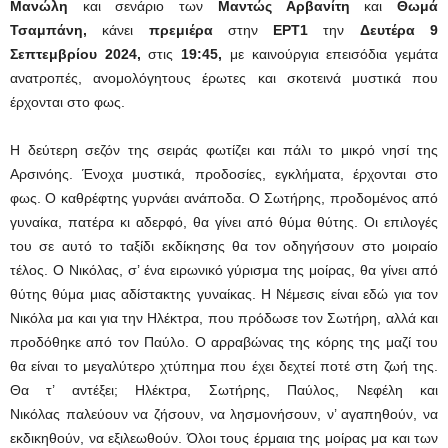
Μανώλη
και σενάριο των
Μαντώς Αρβανίτη
και
Θωμά
Τσαμπάνη,
κάνει
πρεμιέρα
στην
ΕΡΤ1
την
Δευτέρα 9
Σεπτεμβρίου 2024,
στις
19:45,
με καινούργια επεισόδια γεμάτα
ανατροπές, ανομολόγητους έρωτες και σκοτεινά μυστικά που
έρχονται στο φως.
Η δεύτερη σεζόν της σειράς φωτίζει και πάλι το μικρό νησί της
Αρσινόης. Ένοχα μυστικά, προδοσίες, εγκλήματα, έρχονται στο
φως. Ο καθρέφτης γυρνάει ανάποδα. Ο Σωτήρης, προδομένος από
γυναίκα, πατέρα κι αδερφό, θα γίνει από θύμα θύτης. Οι επιλογές
του σε αυτό το ταξίδι εκδίκησης θα τον οδηγήσουν στο μοιραίο
τέλος. Ο Νικόλας, σ’ ένα ειρωνικό γύρισμα της μοίρας, θα γίνει από
θύτης θύμα μιας αδίστακτης γυναίκας. Η Νέμεσις είναι εδώ για τον
Νικόλα μα και για την Ηλέκτρα, που πρόδωσε τον Σωτήρη, αλλά και
προδόθηκε από τον Παύλο. Ο αρραβώνας της κόρης της μαζί του
θα είναι το μεγαλύτερο χτύπημα που έχει δεχτεί ποτέ στη ζωή της.
Θα τ’ αντέξει; Ηλέκτρα, Σωτήρης, Παύλος, Νεφέλη και
Νικόλας παλεύουν να ζήσουν, να λησμονήσουν, ν’ αγαπηθούν, να
εκδικηθούν, να εξιλεωθούν. Όλοι τους έρμαια της μοίρας μα και των