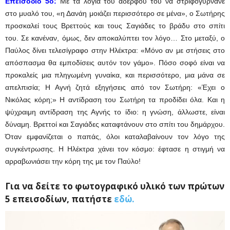
Επεισόδιο 5ο:
Με τα λόγια του αδερφού του να στριφογυρνάνε
στο μυαλό του, «η Δανάη μοιάζει περισσότερο σε μένα», ο Σωτήρης
προσκαλεί τους Βρεττούς και τους Σαγιάδες το βράδυ στο σπίτι
του. Σε κανέναν, όμως, δεν αποκαλύπτει τον λόγο… Στο μεταξύ, ο
Παύλος δίνει τελεσίγραφο στην Ηλέκτρα: «Μόνο αν με στήσεις στο
απόσπασμα θα εμποδίσεις αυτόν τον γάμο». Πόσο σοφό είναι να
προκαλείς μια πληγωμένη γυναίκα, και περισσότερο, μια μάνα σε
απελπισία; Η Αγνή ζητά εξηγήσεις από τον Σωτήρη: «Έχει ο
Νικόλας κόρη;» Η αντίδραση του Σωτήρη τα προδίδει όλα. Και η
ψύχραιμη αντίδραση της Αγνής το ίδιο: η γνώση, άλλωστε, είναι
δύναμη. Βρεττοί και Σαγιάδες καταφτάνουν στο σπίτι του δημάρχου.
Όταν εμφανίζεται ο παπάς, όλοι καταλαβαίνουν τον λόγο της
συγκέντρωσης. Η Ηλέκτρα χάνει τον κόσμο: έφτασε η στιγμή να
αρραβωνιάσει την κόρη της με τον Παύλο!
Για να δείτε το φωτογραφικό υλικό των πρώτων
5 επεισοδίων, πατήστε
εδώ.