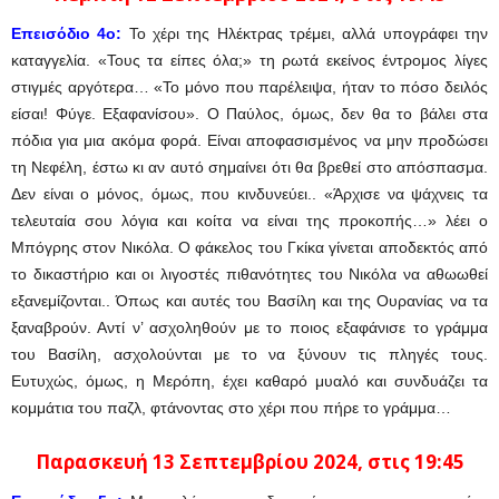
Επεισόδιο 4ο:
Το χέρι της Ηλέκτρας τρέμει, αλλά υπογράφει την
καταγγελία. «Τους τα είπες όλα;» τη ρωτά εκείνος έντρομος λίγες
στιγμές αργότερα… «Το μόνο που παρέλειψα, ήταν το πόσο δειλός
είσαι! Φύγε. Εξαφανίσου». Ο Παύλος, όμως, δεν θα το βάλει στα
πόδια για μια ακόμα φορά. Είναι αποφασισμένος να μην προδώσει
τη Νεφέλη, έστω κι αν αυτό σημαίνει ότι θα βρεθεί στο απόσπασμα.
Δεν είναι ο μόνος, όμως, που κινδυνεύει.. «Άρχισε να ψάχνεις τα
τελευταία σου λόγια και κοίτα να είναι της προκοπής…» λέει ο
Μπόγρης στον Νικόλα. Ο φάκελος του Γκίκα γίνεται αποδεκτός από
το δικαστήριο και οι λιγοστές πιθανότητες του Νικόλα να αθωωθεί
εξανεμίζονται.. Όπως και αυτές του Βασίλη και της Ουρανίας να τα
ξαναβρούν. Αντί ν’ ασχοληθούν με το ποιος εξαφάνισε το γράμμα
του Βασίλη, ασχολούνται με το να ξύνουν τις πληγές τους.
Ευτυχώς, όμως, η Μερόπη, έχει καθαρό μυαλό και συνδυάζει τα
κομμάτια του παζλ, φτάνοντας στο χέρι που πήρε το γράμμα…
Παρασκευή 13 Σεπτεμβρίου
2024
, στις 19:45