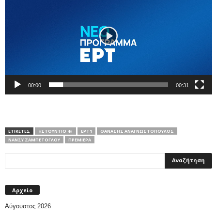
Βίντεο
00:00
00:31
ΕΤΙΚΕΤΕΣ
«ΣΤΟΎΝΤΙΟ 4»
ΕΡΤ1
ΘΑΝΆΣΗΣ ΑΝΑΓΝΩΣΤΌΠΟΥΛΟΣ
ΝΆΝΣΥ ΖΑΜΠΈΤΟΓΛΟΥ
ΠΡΕΜΙΕΡΑ
Αρχείο
Αύγουστος 2026