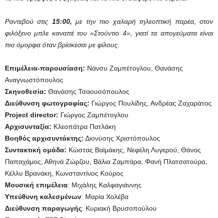
Ραντεβού στις
15:00,
με την
πιο χαλαρή τηλεοπτική παρέα
, στον
φιλόξενο μπλε καναπέ του «Στούντιο 4», γιατί τα απογεύματα είναι
πιο όμορφα όταν βρίσκεσαι με φίλους.
Επιμέλεια-παρουσίαση:
Νάνσυ Ζαμπέτογλου, Θανάσης
Αναγνωστόπουλος
Σκηνοθεσία:
Θανάσης Τσαουσόπουλος
Διεύθυνση φωτογραφίας:
Γιώργος Πουλίδης, Ανδρέας Ζαχαράτος
Project director:
Γιώργος Ζαμπέτογλου
Αρχισυνταξία:
Κλεοπάτρα Πατλάκη
Βοηθός αρχισυντάκτης:
Διονύσης Χριστόπουλος
Συντακτική ομάδα:
Κώστας Βαϊμάκης, Νεφέλη Λυγερού, Θάνος
Παπαχάμος, Αθηνά Ζώρζου, Βάλια Ζαμπάρα, Φανή Πλατσατούρα,
Κέλλυ Βρανάκη, Κωνσταντίνος Κούρος
Μουσική επιμέλεια
: Μιχάλης Καλφαγιάννης
Υπεύθυνη καλεσμένων
: Μαρία Χολέβα
Διεύθυνση παραγωγής
: Κυριακή Βρυσοπούλου