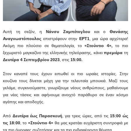
Αυτή τη σεζόν, η
Νάνσυ Ζαμπέτογλου
και ο
Θανάσης
Αναγνωστόπουλος
επιστρέφουν στην
ΕΡΤ1
, μια ώρα αρχύτερα!
Ακόμη πιο πλούσιο σε θεματολογία, το
«Στούντιο 4»,
το πιο
ξεχωριστό μαγκαζίνο της ελληνικής τηλεόρασης, κάνει
πρεμιέρα
τη
Δευτέρα 4 Σεπτεμβρίου 2023
, στις
15:00.
Στον καναπέ τους έχουν ειπωθεί οι πιο ωραίες ιστορίες. Στην
κουζίνα τους δίνεται μάχη για την τελευταία μπουκιά. Μαζί τους
γελάμε, συγκινούμαστε, γνωρίζουμε νέους ανθρώπους, μαθαίνουμε
για νέες τάσεις και αφήνουμε ανοιχτό παράθυρο σε έναν κόσμο
αγάπης και αποδοχής.
Από
Δευτέρα έως Παρασκευή
, για τρεις ώρες, από τις
15:00 ώς
τις 18:00
, το
«Στούντιο 4»
θα μας κρατάει ευχάριστη συντροφιά με
τα πιο όμορφες συζητήσεις και τα πιο ενδιαφέροντα θέματα.