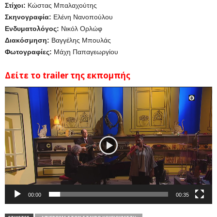
Στίχοι:
Κώστας Μπαλαχούτης
Σκηνογραφία:
Ελένη Νανοπούλου
Ενδυματολόγος:
Νικόλ Ορλώφ
Διακόσμηση:
Βαγγέλης Μπουλάς
Φωτογραφίες:
Μάχη Παπαγεωργίου
Δείτε το trailer της εκπομπής
Πρόγραμμα
Αναπαραγωγής
Βίντεο
00:00
00:35