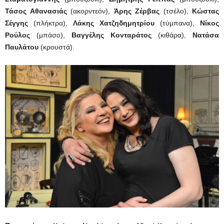
Τάσος Αθανασιάς
(ακορντεόν),
Άρης Ζέρβας
(τσέλο),
Κώστας
Σέγγης
(πλήκτρα),
Λάκης Χατζηδημητρίου
(τύμπανα),
Νίκος
Ρούλος
(μπάσο),
Βαγγέλης Κονταράτος
(κιθάρα),
Νατάσα
Παυλάτου
(κρουστά).