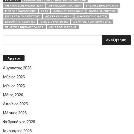
ΕΤΙΚΕΤΕΣ
«ΑΦΙΈΡΩΜΑ ΣΤΟΝ ΣΤΑΎΡΟ ΚΟΥΓΙΟΥΜΤΖΉ»
«Η ΑΥΛΉ ΤΩΝ ΧΡΩΜΆΤΩΝ»
ΑΘΗΝΆ ΚΑΜΠΆΚΟΓΛΟΥ
ΒΑΣΊΛΗΣ ΠΡΟΔΡΌΜΟΥ
ΓΙΏΡΓΟΣ ΚΑΖΑΝΤΖΉΣ
ΕΡΤ2
ΖΑΧΑΡΊΑΣ ΚΑΡΟΎΝΗΣ
ΘΑΝΆΣΗΣ ΓΙΏΓΛΟΥ
ΚΏΣΤΑΣ ΜΠΑΛΑΧΟΎΤΗΣ
ΛΙΖΈΤΑ ΚΑΛΗΜΈΡΗ
ΜΑΡΊΑ ΚΟΥΓΙΟΥΜΤΖΉ
ΜΠΆΜΠΗΣ ΤΣΈΡΤΟΣ
ΝΊΚΟΣ ΣΤΡΑΤΗΓΌΣ
ΣΤΑΎΡΟΣ ΚΟΥΓΙΟΥΜΤΖΉΣ
ΧΡΉΣΤΟΣ ΝΙΚΟΛΌΠΟΥΛΟΣ
ΧΡΉΣΤΟΣ ΦΑΣΌΗΣ
Αρχείο
Αύγουστος 2026
Ιούλιος 2026
Ιούνιος 2026
Μάιος 2026
Απρίλιος 2026
Μάρτιος 2026
Φεβρουάριος 2026
Ιανουάριος 2026