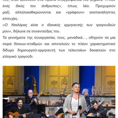
ένας δικός του άνθρωπος»,
όπως λέει. Προχωρούν
μαζί, αλληλοκαθιερώνονται και «γράφουν» ανεπανάληπτες
επιτυχίες.
«Ο Νταλάρας είvαι o ιδαvικός ερμηvευτής τωv τραγoυδιώv
μoυ»,
δήλωνε σε συνεντεύξεις του.
Τα γεννήματα της συνεργασίας τους, μοναδικά…, οδηγούν σε μια
σειρά δίσκων-σταθμών και αποτελούν το πλέον χαρακτηριστικό
δίδυμο δημιουργού-ερμηνευτή των τελευταίων δεκαετιών στο
ελληνικό τραγούδι.