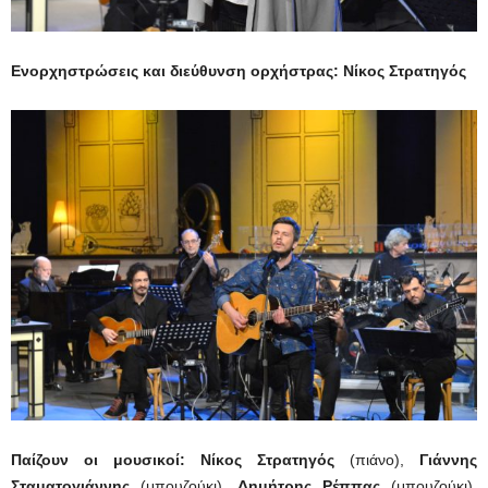
Ενορχηστρώσεις και διεύθυνση ορχήστρας: Νίκος Στρατηγός
Παίζουν οι μουσικοί:
Νίκος Στρατηγός
(πιάνο),
Γιάννης
Σταματογιάννης
(μπουζούκι),
Δημήτρης Ρέππας
(μπουζούκι),