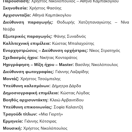
Παρουσίαση:
Χρήστος Νικολόπουλος – Αθηνά Καμπάκογλου
Σκηνοθεσία:
Χρήστος Φασόης
Αρχισυνταξία:
Αθηνά Καμπάκογλου
Διεύθυνση παραγωγής:
Θοδωρής Χατζηπαναγιώτης – Νίνα
Ντόβα
Εξωτερικός παραγωγός:
Φάνης Συναδινός
Καλλιτεχνική επιμέλεια:
Κώστας Μπαλαχούτης
Ενορχηστρώσεις – Διεύθυνση ορχήστρας:
Νίκος Στρατηγός
Σχεδιασμός ήχου:
Νικήτας Κονταράτος
Ηχογράφηση – Μίξη ήχου – Master:
Βασίλης Νικολόπουλος
Διεύθυνση φωτογραφίας:
Γιάννης Λαζαρίδης
Μοντάζ:
Χρήστος Τσούμπελης
Υπεύθυνη καλεσμένων:
Δήμητρα Δάρδα
Δημοσιογραφική επιμέλεια:
Κώστας Λύγδας
Βοηθός αρχισυντάκτη:
Κλειώ Αρβανιτίδου
Υπεύθυνη επικοινωνίας:
Σοφία Καλαντζή
Τραγούδι τίτλων:
«Μια Γιορτή»
Ερμηνεία:
Γιάννης Κότσιρας
Μουσική:
Χρήστος Νικολόπουλος