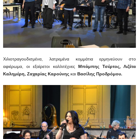
Χιλιοτραγουδισμένα, λατρεμένα κομμάτια
ερμηνεύουν στο
αφιέρωμα, οι εξαίρετοι καλλιτέχνες
Μπάμπης Τσέρτος
, Λιζέτα
Καλημέρη, Ζαχαρίας Καρούνη
ς
και
Βασίλη
ς
Προδρόμου.