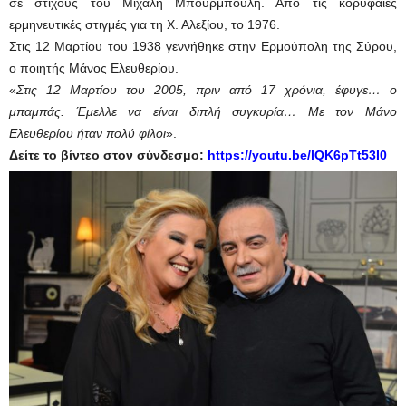
σε στίχους του Μιχάλη Μπουρμπούλη. Από τις κορυφαίες
ερμηνευτικές στιγμές για τη Χ. Αλεξίου, το 1976.
Στις 12 Μαρτίου του 1938 γεννήθηκε στην Ερμούπολη της Σύρου,
ο ποιητής Μάνος Ελευθερίου.
«
Στις 12 Μαρτίου του 2005, πριν από 17 χρόνια, έφυγε… ο
μπαμπάς. Έμελλε να είναι διπλή συγκυρία… Με τον Μάνο
Ελευθερίου ήταν πολύ φίλοι
».
Δείτε το βίντεο στον σύνδεσμο:
https://youtu.be/lQK6pTt53I0