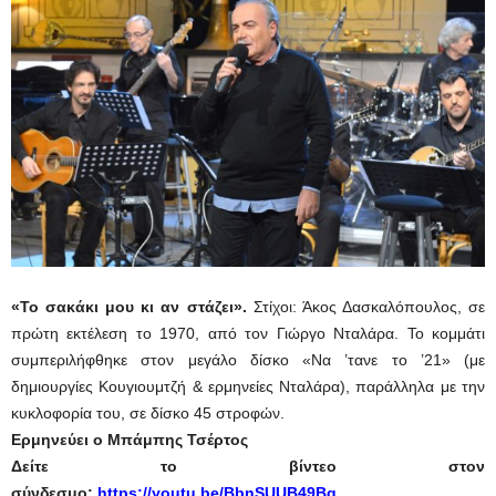
«Το σακάκι μου κι αν στάζει».
Στίχοι: Άκος Δασκαλόπουλος, σε
πρώτη εκτέλεση το 1970, από τον Γιώργο Νταλάρα. Το κομμάτι
συμπεριλήφθηκε στον μεγάλο δίσκο «Να ’τανε το ’21» (με
δημιουργίες Κουγιουμτζή & ερμηνείες Νταλάρα), παράλληλα με την
κυκλοφορία του, σε δίσκο 45 στροφών.
Ερμηνεύει ο Μπάμπης Τσέρτος
Δείτε το βίντεο στον
σύνδεσμο:
https://youtu.be/BbnSUUB49Bg