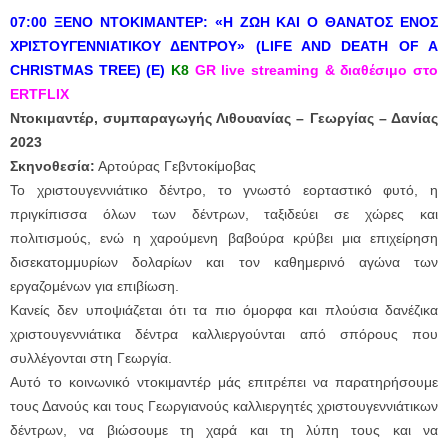
07:00 ΞΕΝΟ ΝΤΟΚΙΜΑΝΤΕΡ: «Η ΖΩΗ ΚΑΙ Ο ΘΑΝΑΤΟΣ ΕΝΟΣ
ΧΡΙΣΤΟΥΓΕΝΝΙΑΤΙΚΟΥ ΔΕΝΤΡΟΥ» (LIFE AND DEATH OF A
CHRISTMAS TREE) (E)
Κ8
GR live streaming & διαθέσιμο στο
ERTFLIX
Ντοκιμαντέρ, συμπαραγωγής Λιθουανίας – Γεωργίας – Δανίας
2023
Σκηνοθεσία:
Αρτούρας Γεβντοκίμοβας
Το χριστουγεννιάτικο δέντρο, το γνωστό εορταστικό φυτό, η
πριγκίπισσα όλων των δέντρων, ταξιδεύει σε χώρες και
πολιτισμούς, ενώ η χαρούμενη βαβούρα κρύβει μια επιχείρηση
δισεκατομμυρίων δολαρίων και τον καθημερινό αγώνα των
εργαζομένων για επιβίωση.
Κανείς δεν υποψιάζεται ότι τα πιο όμορφα και πλούσια δανέζικα
χριστουγεννιάτικα δέντρα καλλιεργούνται από σπόρους που
συλλέγονται στη Γεωργία.
Αυτό το κοινωνικό ντοκιμαντέρ μάς επιτρέπει να παρατηρήσουμε
τους Δανούς και τους Γεωργιανούς καλλιεργητές χριστουγεννιάτικων
δέντρων, να βιώσουμε τη χαρά και τη λύπη τους και να