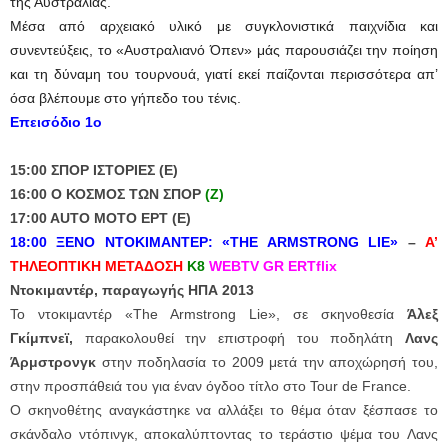
της Αυστραλίας.
Μέσα από αρχειακό υλικό με συγκλονιστικά παιχνίδια και
συνεντεύξεις, το «Αυστραλιανό Όπεν» μάς παρουσιάζει την ποίηση
και τη δύναμη του τουρνουά, γιατί εκεί παίζονται περισσότερα απ’
όσα βλέπουμε στο γήπεδο του τένις.
Eπεισόδιο 1ο
15:00 ΣΠΟΡ ΙΣΤΟΡΙΕΣ (Ε)
16:00 Ο ΚΟΣΜΟΣ ΤΩΝ ΣΠΟΡ
(Ζ)
17:00 AUTO MOTO EΡΤ (Ε)
18:00 ΞΕΝΟ ΝΤΟΚΙΜΑΝΤΕΡ:
«THE ARMSTRONG LIE»
–
Α’
ΤΗΛΕΟΠΤΙΚΗ
ΜΕΤΑΔΟΣΗ
Κ8
WEBTV GR ERTflix
Ντοκιμαντέρ, παραγωγής ΗΠΑ 2013
Το ντοκιμαντέρ «The Armstrong Lie», σε σκηνοθεσία
Άλεξ
Γκίμπνεϊ,
παρακολουθεί την επιστροφή του ποδηλάτη
Λανς
Άρμστρονγκ
στην ποδηλασία το 2009 μετά την αποχώρησή του,
στην προσπάθειά του για έναν όγδοο τίτλο στο Tour de France.
O σκηνοθέτης αναγκάστηκε να αλλάξει το θέμα όταν ξέσπασε το
σκάνδαλο ντόπινγκ, αποκαλύπτοντας το τεράστιο ψέμα του Λανς