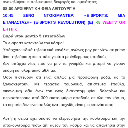
ανακαλύψουμε πολιτισμικές διαφορές και ομοιότητες.
08:00 ΑΡΧΙΕΡΑΤΙΚΗ ΘΕΙΑ ΛΕΙΤΟΥΡΓΙΑ
10:45 ΞΕΝΟ ΝΤΟΚΙΜΑΝΤΕΡ:
«
E-SPORTS: ΜΙΑ
ΕΠΑΝΑΣΤΑΣΗ»
(E-SPORTS REVOLUTION) (Ε)
Κ8
WEBTV GR
ERTflix
Σειρά ντοκιμαντέρ 5 επεισοδίων
Τα e-sports κατακτούν τον κόσμο!
Υπάρχουν ειδικά τηλεοπτικά κανάλια, αγώνες pay per view σε prime
time τηλεόραση και στάδια γεμάτα με ένθερμους οπαδούς.
Δεν υπάρχει νέος που να μην τα γνωρίζει και μπορεί να γίνουν
ακόμη και ολυμπιακό άθλημα.
Όσοι πιστεύουν ότι είναι απλώς μια προσωρινή μόδα, ας το
ξανασκεφτούν. Με τεράστια τουρνουά, απίστευτα έπαθλα,
οικονομική αξία άνω του ενός δισεκατομμυρίου δολαρίων και
περισσότερους από 300 εκατομμύρια οπαδούς σε όλο τον κόσμο,
τα esports δεν είναι απλώς ένα παιχνίδι, είναι μια επανάσταση.
Αυτή η σειρά έχει σκοπό να εξερευνήσει την κουλτούρα και την
υποκουλτούρα πίσω απ’ αυτόν τον κόσμο και να απαντήσει στην