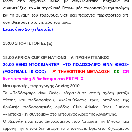
Μέσα από αρχειακό υλικό με συγκλονιστικά παιχνίδια και
συνεντεύξεις, το «Αυστραλιανό Όπεν» μάς παρουσιάζει την ποίηση
και τη δύναμη του τουρνουά, γιατί εκεί παίζονται περισσότερα απ’
όσα βλέπουμε στο γήπεδο του τένις.
Eπεισόδιο 2ο (τελευταίο)
15:00 ΣΠΟΡ ΙΣΤΟΡΙΕΣ (Ε)
——————————
18:00 AFRICA CUP OF NATIONS – A’ ΠΡΟΗΜΙΤΕΛΙΚΟΣ
20:00 ΞΕΝΟ ΝΤΟΚΙΜΑΝΤΕΡ:
«ΤΟ ΠΟΔΟΣΦΑΙΡΟ ΕΙΝΑΙ ΘΕΟΣ»
(FOOTBALL IS GOD)
–
A’ ΤΗΛΕΟΠΤΙΚΗ ΜΕΤΑΔΟΣΗ
Κ8
GR
live streaming & διαθέσιμο στο ERTFLIX
Ντοκιμαντέρ, παραγωγής Δανίας 2010
Το «Ποδόσφαιρο είναι Θεός» εξερευνά τη στενή σχέση μεταξύ
πίστης και ποδοσφαίρου, ακολουθώντας τρεις οπαδούς της
θρυλικής ποδοσφαιρικής ομάδας Club Atlético Boca Juniors
–«Μπόκα» εν συντομία– στο Μπουένος Άιρες της Αργεντινής.
Ο
Χερνάν
είναι ένας διανοούμενος που λατρεύει την Μπόκα, μια
εμμονή την οποία δεν μπορεί να αποτινάξει. Βρίσκεται διχασμένος