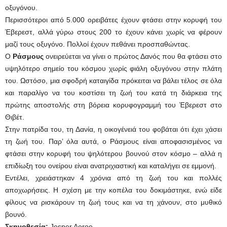
οξυγόνου.
Περισσότεροι από 5.000 ορειβάτες έχουν φτάσει στην κορυφή του
Έβερεστ, αλλά γύρω στους 200 το έχουν κάνει χωρίς να φέρουν
μαζί τους οξυγόνο. Πολλοί έχουν πεθάνει προσπαθώντας.
Ο
Ράσμους
ονειρεύεται να γίνει ο πρώτος Δανός που θα φτάσει στο
υψηλότερο σημείο του κόσμου χωρίς φιάλη οξυγόνου στην πλάτη
του. Ωστόσο, μια σφοδρή καταιγίδα πρόκειται να βάλει τέλος σε όλα
και παραλίγο να του κοστίσει τη ζωή του κατά τη διάρκεια της
πρώτης αποστολής στη βόρεια κορυφογραμμή του Έβερεστ στο
Θιβέτ.
Στην πατρίδα του, τη Δανία, η οικογένειά του φοβάται ότι έχει χάσει
τη ζωή του. Παρ’ όλα αυτά, ο Ράσμους είναι αποφασισμένος να
φτάσει στην κορυφή του ψηλότερου βουνού στον κόσμο – αλλά η
επιδίωξη του ονείρου είναι ανατριχιαστική και καταλήγει σε εμμονή.
Εντέλει, χρειάστηκαν 4 χρόνια από τη ζωή του και πολλές
αποχωρήσεις. Η σχέση με την κοπέλα του δοκιμάστηκε, ενώ είδε
φίλους να ρισκάρουν τη ζωή τους και να τη χάνουν, στο μυθικό
βουνό.
Σκηνοθεσία
:
Jesper Aeroe