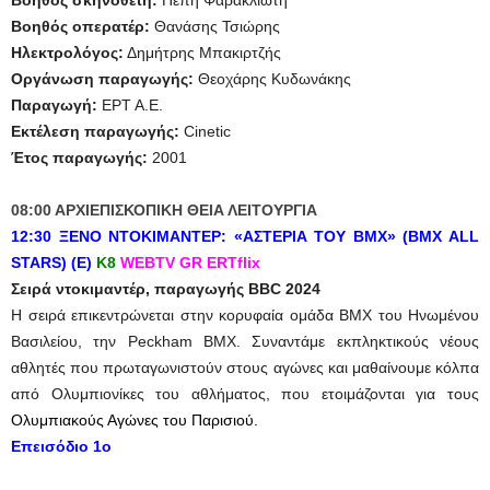
Βοηθός σκηνοθέτη:
Πέπη Φαρακλιώτη
Βοηθός οπερατέρ:
Θανάσης Τσιώρης
Ηλεκτρολόγος:
Δημήτρης Μπακιρτζής
Οργάνωση παραγωγής:
Θεοχάρης Κυδωνάκης
Παραγωγή:
ΕΡΤ Α.Ε.
Εκτέλεση παραγωγής:
Cinetic
Έτος παραγωγής:
2001
08:00 ΑΡΧΙΕΠΙΣΚΟΠΙΚΗ ΘΕΙΑ ΛΕΙΤΟΥΡΓΙΑ
12:30
ΞΕΝΟ ΝΤΟΚΙΜΑΝΤΕΡ:
«ΑΣΤΕΡΙΑ ΤΟΥ ΒΜΧ» (BMX ALL
STARS) (E)
Κ8
WEBTV GR ERTflix
Σειρά ντοκιμαντέρ, παραγωγής BBC 2024
Η σειρά επικεντρώνεται στην κορυφαία ομάδα ΒΜΧ του Ηνωμένου
Βασιλείου, την Peckham BMX. Συναντάμε εκπληκτικούς νέους
αθλητές που πρωταγωνιστούν στους αγώνες και μαθαίνουμε κόλπα
από Ολυμπιονίκες του αθλήματος, που ετοιμάζονται για τους
Ολυμπιακούς Αγώνες του Παρισιού.
Επεισόδιο 1ο