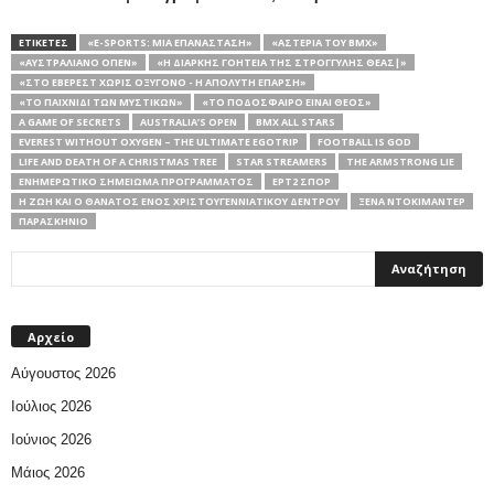
ΕΤΙΚΕΤΕΣ
«E-SPORTS: ΜΙΑ ΕΠΑΝΆΣΤΑΣΗ»
«ΑΣΤΕΡΙΑ ΤΟΥ ΒΜΧ»
«ΑΥΣΤΡΑΛΙΑΝΌ ΌΠΕΝ»
«Η ΔΙΑΡΚΉΣ ΓΟΗΤΕΊΑ ΤΗΣ ΣΤΡΟΓΓΥΛΉΣ ΘΕΆΣ|»
«ΣΤΟ ΈΒΕΡΕΣΤ ΧΩΡΊΣ ΟΞΥΓΌΝΟ - Η ΑΠΌΛΥΤΗ ΈΠΑΡΣΗ»
«ΤΟ ΠΑΙΧΝΙΔΙ ΤΩΝ ΜΥΣΤΙΚΩΝ»
«ΤΟ ΠΟΔΟΣΦΑΙΡΟ ΕΙΝΑΙ ΘΕΟΣ»
A GAME OF SECRETS
AUSTRALIA’S OPEN
BMX ALL STARS
EVEREST WITHOUT OXYGEN – THE ULTIMATE EGOTRIP
FOOTBALL IS GOD
LIFE AND DEATH OF A CHRISTMAS TREE
STAR STREAMERS
THE ARMSTRONG LIE
ΕΝΗΜΕΡΩΤΙΚΌ ΣΗΜΕΊΩΜΑ ΠΡΟΓΡΆΜΜΑΤΟΣ
ΕΡΤ2 ΣΠΟΡ
Η ΖΩΗ ΚΑΙ Ο ΘΑΝΑΤΟΣ ΕΝΟΣ ΧΡΙΣΤΟΥΓΕΝΝΙΑΤΙΚΟΥ ΔΕΝΤΡΟΥ
ΞΈΝΑ ΝΤΟΚΙΜΑΝΤΈΡ
ΠΑΡΑΣΚΉΝΙΟ
Αρχείο
Αύγουστος 2026
Ιούλιος 2026
Ιούνιος 2026
Μάιος 2026