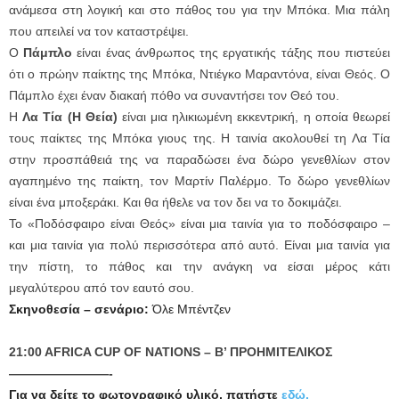
ανάμεσα στη λογική και στο πάθος του για την Μπόκα. Μια πάλη
που απειλεί να τον καταστρέψει.
Ο
Πάμπλο
είναι ένας άνθρωπος της εργατικής τάξης που πιστεύει
ότι ο πρώην παίκτης της Μπόκα, Ντιέγκο Μαραντόνα, είναι Θεός. Ο
Πάμπλο έχει έναν διακαή πόθο να συναντήσει τον Θεό του.
Η
Λα Τία (Η Θεία)
είναι μια ηλικιωμένη εκκεντρική, η οποία θεωρεί
τους παίκτες της Μπόκα γιους της. Η ταινία ακολουθεί τη Λα Τία
στην προσπάθειά της να παραδώσει ένα δώρο γενεθλίων στον
αγαπημένο της παίκτη, τον Μαρτίν Παλέρμο. Το δώρο γενεθλίων
είναι ένα μποξεράκι. Και θα ήθελε να τον δει να το δοκιμάζει.
Το «Ποδόσφαιρο είναι Θεός» είναι μια ταινία για το ποδόσφαιρο –
και μια ταινία για πολύ περισσότερα από αυτό. Είναι μια ταινία για
την πίστη, το πάθος και την ανάγκη να είσαι μέρος κάτι
μεγαλύτερου από τον εαυτό σου.
Σκηνοθεσία
– σενάριο:
Όλε Μπέντζεν
21:00 AFRICA CUP OF NATIONS – B’ ΠΡΟΗΜΙΤΕΛΙΚΟΣ
————————-
Για να δείτε το φωτογραφικό υλικό, πατήστε
εδώ.