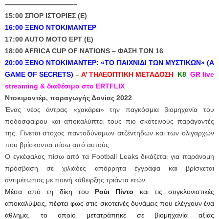
——————————–
15:00 ΣΠΟΡ ΙΣΤΟΡΙΕΣ (Ε)
16:00
ΞΕΝΟ ΝΤΟΚΙΜΑΝΤΕΡ
17:00 AUTO MOTO ΕΡΤ (Ε)
18:00 AFRICA CUP OF NATIONS – ΦΑΣΗ ΤΩΝ 16
20:00 ΞΕΝΟ ΝΤΟΚΙΜΑΝΤΕΡ: «ΤΟ ΠΑΙΧΝΙΔΙ ΤΩΝ ΜΥΣΤΙΚΩΝ» (A
GAME OF SECRETS)
–
A’ ΤΗΛΕΟΠΤΙΚΗ ΜΕΤΑΔΟΣΗ
Κ8
GR live
streaming & διαθέσιμο στο ERTFLIX
Ντοκιμαντέρ, παραγωγής Δανίας 2022
Ένας νέος άντρας «χακάρει» την παγκόσμια βιομηχανία του
ποδοσφαίρου και αποκαλύπτει τους πιο σκοτεινούς παράγοντές
της. Γίνεται στόχος παντοδύναμων ατζέντηδων και των ολιγαρχών
που βρίσκονται πίσω από αυτούς.
Ο εγκέφαλος πίσω από τα Football Leaks δικάζεται για παράνομη
πρόσβαση σε χιλιάδες απόρρητα έγγραφα και βρίσκεται
αντιμέτωπος με ποινή κάθειρξης τριάντα ετών.
Μέσα από τη δίκη του
Ρούι Πίντο
και τις συγκλονιστικές
αποκαλύψεις, πέφτει φως στις σκοτεινές δυνάμεις που ελέγχουν ένα
άθλημα, το οποίο μετατράπηκε σε βιομηχανία αξίας