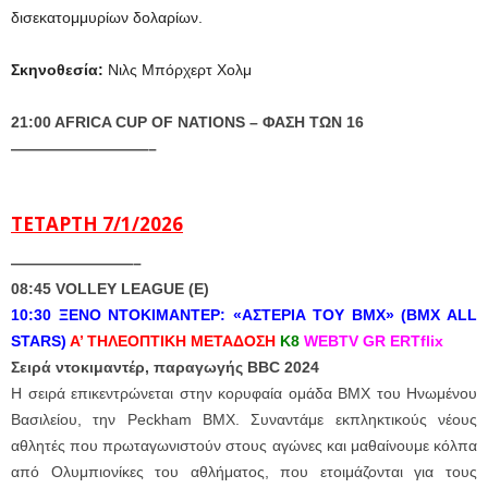
δισεκατομμυρίων δολαρίων.
Σκηνοθεσία:
Νιλς Μπόρχερτ Χολμ
21:00 AFRICA CUP OF NATIONS – ΦΑΣΗ ΤΩΝ 16
—————————–
ΤΕΤΑΡΤΗ 7/1/2026
————————–
08:45 VOLLEY LEAGUE (E)
10:30 ΞΕΝΟ ΝΤΟΚΙΜΑΝΤΕΡ:
«ΑΣΤΕΡΙΑ ΤΟΥ ΒΜΧ» (BMX ALL
STARS)
Α’ ΤΗΛΕΟΠΤΙΚΗ ΜΕΤΑΔΟΣΗ
Κ8
WEBTV GR ERTflix
Σειρά ντοκιμαντέρ, παραγωγής BBC 2024
Η σειρά επικεντρώνεται στην κορυφαία ομάδα ΒΜΧ του Ηνωμένου
Βασιλείου, την Peckham BMX. Συναντάμε εκπληκτικούς νέους
αθλητές που πρωταγωνιστούν στους αγώνες και μαθαίνουμε κόλπα
από Ολυμπιονίκες του αθλήματος, που ετοιμάζονται για τους