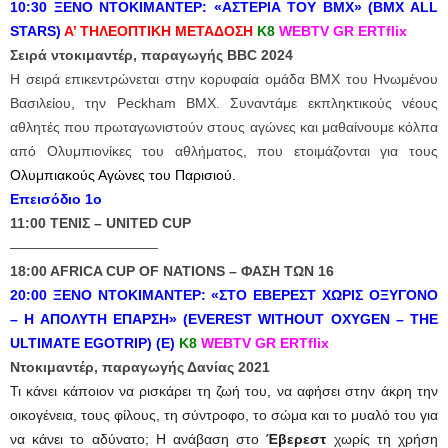
10:30 ΞΕΝΟ ΝΤΟΚΙΜΑΝΤΕΡ:
«ΑΣΤΕΡΙΑ ΤΟΥ ΒΜΧ» (BMX ALL
STARS)
Α’ ΤΗΛΕΟΠΤΙΚΗ ΜΕΤΑΔΟΣΗ
Κ8
WEBTV GR ERTflix
Σειρά ντοκιμαντέρ, παραγωγής BBC 2024
Η σειρά επικεντρώνεται στην κορυφαία ομάδα ΒΜΧ του Ηνωμένου
Βασιλείου, την Peckham BMX. Συναντάμε εκπληκτικούς νέους
αθλητές που πρωταγωνιστούν στους αγώνες και μαθαίνουμε κόλπα
από Ολυμπιονίκες του αθλήματος, που ετοιμάζονται για τους
Ολυμπιακούς Αγώνες του Παρισιού.
Επεισόδιο 1ο
11:00 ΤΕΝΙΣ – UNITED CUP
——————————–
18:00 AFRICA CUP OF NATIONS – ΦΑΣΗ ΤΩΝ 16
20:00 ΞΕΝΟ ΝΤΟΚΙΜΑΝΤΕΡ: «ΣΤΟ ΕΒΕΡΕΣΤ ΧΩΡΙΣ ΟΞΥΓΟΝΟ
– Η ΑΠΟΛΥΤΗ ΕΠΑΡΣΗ»
(EVEREST WITHOUT OXYGEN – THE
ULTIMATE EGOTRIP)
(Ε)
Κ8
WEBTV GR ERTflix
Ντοκιμαντέρ, παραγωγής Δανίας 2021
Τι κάνει κάποιον να ρισκάρει τη ζωή του, να αφήσει στην άκρη την
οικογένεια, τους φίλους, τη σύντροφο, το σώμα και το μυαλό του για
να κάνει το αδύνατο; Η ανάβαση στο
Έβερεστ
χωρίς τη χρήση