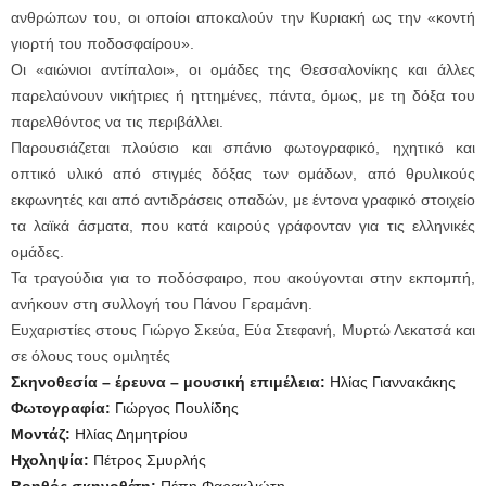
ανθρώπων του, οι οποίοι αποκαλούν την Κυριακή ως την «κοντή
γιορτή του ποδοσφαίρου».
Οι «αιώνιοι αντίπαλοι», οι ομάδες της Θεσσαλονίκης και άλλες
παρελαύνουν νικήτριες ή ηττημένες, πάντα, όμως, με τη δόξα του
παρελθόντος να τις περιβάλλει.
Παρουσιάζεται πλούσιο και σπάνιο φωτογραφικό, ηχητικό και
οπτικό υλικό από στιγμές δόξας των ομάδων, από θρυλικούς
εκφωνητές και από αντιδράσεις οπαδών, με έντονα γραφικό στοιχείο
τα λαϊκά άσματα, που κατά καιρούς γράφονταν για τις ελληνικές
ομάδες.
Τα τραγούδια για το ποδόσφαιρο, που ακούγονται στην εκπομπή,
ανήκουν στη συλλογή του Πάνου Γεραμάνη.
Ευχαριστίες στους Γιώργο Σκεύα, Εύα Στεφανή, Μυρτώ Λεκατσά και
σε όλους τους ομιλητές
Σκηνοθεσία – έρευνα – μουσική επιμέλεια:
Ηλίας Γιαννακάκης
Φωτογραφία:
Γιώργος Πουλίδης
Μοντάζ:
Ηλίας Δημητρίου
Ηχοληψία:
Πέτρος Σμυρλής