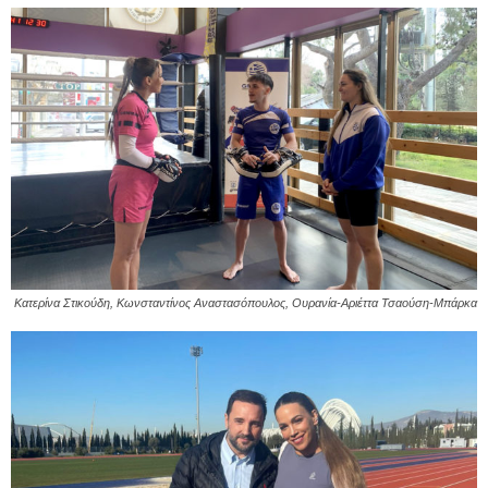
Κατερίνα Στικούδη, Κωνσταντίνος Αναστασόπουλος, Ουρανία-Αριέττα Τσαούση-Μπάρκα