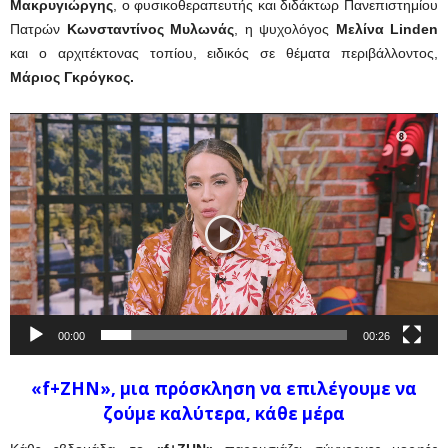
Μακρυγιώργης
, ο φυσικοθεραπευτής και διδάκτωρ Πανεπιστημίου
Πατρών
Κωνσταντίνος Μυλωνάς
, η ψυχολόγος
Μελίνα Linden
και ο αρχιτέκτονας τοπίου, ειδικός σε θέματα περιβάλλοντος,
Μάριος Γκρόγκος.
Πρόγραμμα
Αναπαραγωγής
Βίντεο
00:00
00:26
«f+ZHN», μια πρόσκληση να επιλέγουμε να
ζούμε καλύτερα, κάθε μέρα