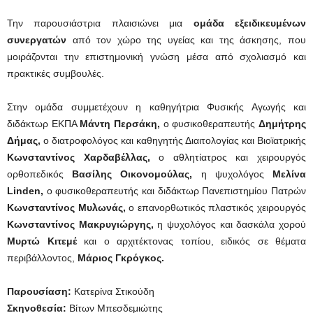
Την παρουσιάστρια πλαισιώνει μια
ομάδα εξειδικευμένων
συνεργατών
από τον χώρο της υγείας και της άσκησης, που
μοιράζονται την επιστημονική γνώση μέσα από σχολιασμό και
πρακτικές συμβουλές.
Στην ομάδα συμμετέχουν η καθηγήτρια Φυσικής Αγωγής και
διδάκτωρ ΕΚΠΑ
Μάντη Περσάκη,
ο φυσικοθεραπευτής
Δημήτρης
Δήμας,
ο διατροφολόγος και καθηγητής Διαιτολογίας και Βιοϊατρικής
Κωνσταντίνος Χαρδαβέλλας,
ο αθλητίατρος και χειρουργός
ορθοπεδικός
Βασίλης Οικονομούλας,
η ψυχολόγος
Μελίνα
Linden
,
o φυσικοθεραπευτής και διδάκτωρ Πανεπιστημίου Πατρών
Κωνσταντίνος Μυλωνάς,
ο επανορθωτικός πλαστικός χειρουργός
Κωνσταντίνος Μακρυγιώργης,
η ψυχολόγος και δασκάλα χορού
Μυρτώ Κιτεμέ
και ο αρχιτέκτονας τοπίου, ειδικός σε θέματα
περιβάλλοντος,
Μάριος Γκρόγκος.
Παρουσίαση:
Κατερίνα Στικούδη
Σκηνοθεσία:
Βίτων Μπεσδεμιώτης