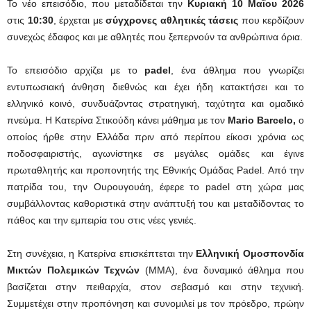
Το νέο επεισόδιο, που μεταδίδεται την
Κυριακή 10 Μαΐου 2026
στις
10:30
, έρχεται με
σύγχρονες αθλητικές τάσεις
που κερδίζουν
συνεχώς έδαφος και με αθλητές που ξεπερνούν τα ανθρώπινα όρια.
Το επεισόδιο αρχίζει με το
padel
, ένα άθλημα που γνωρίζει
εντυπωσιακή άνθηση διεθνώς και έχει ήδη κατακτήσει και το
ελληνικό κοινό, συνδυάζοντας στρατηγική, ταχύτητα και ομαδικό
πνεύμα. Η Κατερίνα Στικούδη κάνει μάθημα με τον
Mario Barcelo,
ο
οποίος ήρθε στην Ελλάδα πριν από περίπου είκοσι χρόνια ως
ποδοσφαιριστής, αγωνίστηκε σε μεγάλες ομάδες και έγινε
πρωταθλητής και προπονητής της Εθνικής Ομάδας Padel. Από την
πατρίδα του, την Ουρουγουάη, έφερε το padel στη χώρα μας
συμβάλλοντας καθοριστικά στην ανάπτυξή του και μεταδίδοντας το
πάθος και την εμπειρία του στις νέες γενιές.
Στη συνέχεια, η Κατερίνα επισκέπτεται την
Ελληνική Ομοσπονδία
Μικτών Πολεμικών Τεχνών
(MMA), ένα δυναμικό άθλημα που
βασίζεται στην πειθαρχία, στον σεβασμό και στην τεχνική.
Συμμετέχει στην προπόνηση και συνομιλεί με τον πρόεδρο, πρώην