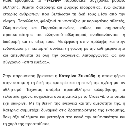
Κάθε εβδομάδα, το
«
f
+ΖΗΝ»
παρουσιάζει σύγχρονες μορφές
άθλησης, θέματα διατροφής και ψυχικής ισορροπίας, ενώ φωτίζει
ιστορίες ανθρώπων που βελτίωσαν τη ζωή τους μέσα από την
κίνηση. Παράλληλα, φιλοξενεί συνεντεύξεις με κορυφαίους αθλητές,
Ολυμπιονίκες και Παραολυμπιονίκες, καθώς και σημαντικές
προσωπικότητες του ελληνικού αθλητισμού, αναδεικνύοντας τη
διαδρομή και τις αξίες τους. Με έμφαση στην πρόληψη και στην
ενδυνάμωση, η εκπομπή συνδέει τη γνώση με την καθημερινότητα
και απευθύνεται σε όλη την οικογένεια, λειτουργώντας ως ένα
σύγχρονο «σπίτι ευεξίας».
Στην παρουσίαση βρίσκεται η
Κατερίνα Στικούδη,
η οποία φέρνει
στην εκπομπή τη δική της εμπειρία και τη στενή της σχέση με τον
αθλητισμό. Έχοντας υπάρξει πρωταθλήτρια κολύμβησης, τα
τελευταία χρόνια ασχολείται συστηματικά με το CrossFit, στο οποίο
έχει διακριθεί. Με τη θετική της ενέργεια και την αμεσότητά της, η
Κατερίνα συμμετέχει δυναμικά στις δραστηριότητες της εκπομπής,
δοκιμάζει αθλήματα και μεταφέρει στο κοινό την αυθεντικότητα και
τη χαρά της προσπάθειας.