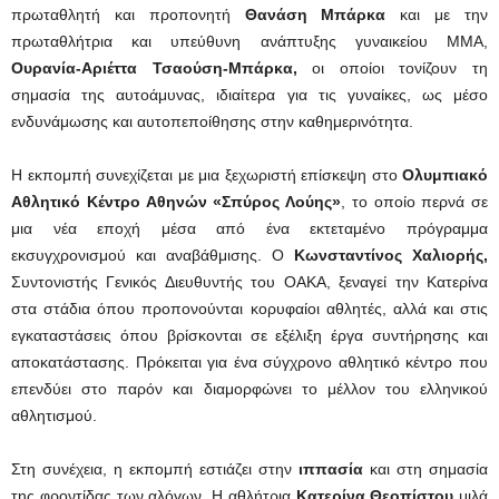
πρωταθλητή και προπονητή
Θανάση Μπάρκα
και με την
πρωταθλήτρια και υπεύθυνη ανάπτυξης γυναικείου MMA,
Ουρανία-Αριέττα Τσαούση-Μπάρκα,
οι οποίοι τονίζουν τη
σημασία της αυτοάμυνας, ιδιαίτερα για τις γυναίκες, ως μέσο
ενδυνάμωσης και αυτοπεποίθησης στην καθημερινότητα.
Η εκπομπή συνεχίζεται με μια ξεχωριστή επίσκεψη στο
Ολυμπιακό
Αθλητικό Κέντρο Αθηνών «Σπύρος Λούης»
, το οποίο περνά σε
μια νέα εποχή μέσα από ένα εκτεταμένο πρόγραμμα
εκσυγχρονισμού και αναβάθμισης. Ο
Κωνσταντίνος Χαλιορής,
Συντονιστής Γενικός Διευθυντής του ΟΑΚΑ, ξεναγεί την Κατερίνα
στα στάδια όπου προπονούνται κορυφαίοι αθλητές, αλλά και στις
εγκαταστάσεις όπου βρίσκονται σε εξέλιξη έργα συντήρησης και
αποκατάστασης. Πρόκειται για ένα σύγχρονο αθλητικό κέντρο που
επενδύει στο παρόν και διαμορφώνει το μέλλον του ελληνικού
αθλητισμού.
Στη συνέχεια, η εκπομπή εστιάζει στην
ιππασία
και στη σημασία
της φροντίδας των αλόγων. Η αθλήτρια
Κατερίνα Θεοπίστου
μιλά