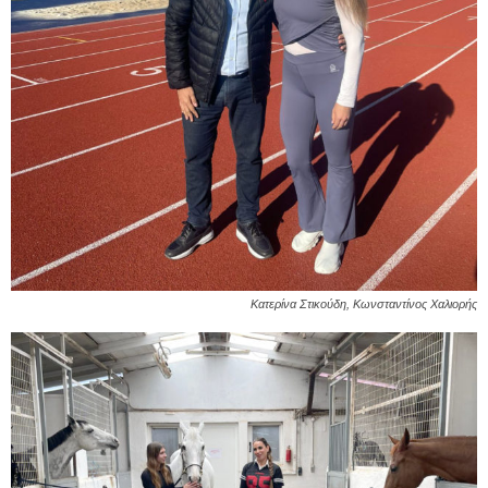
Κατερίνα Στικούδη, Κωνσταντίνος Χαλιορής