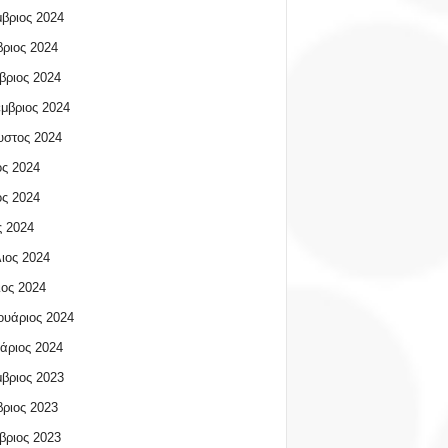
βριος 2024
ριος 2024
βριος 2024
μβριος 2024
υστος 2024
ος 2024
ος 2024
 2024
ιος 2024
ος 2024
υάριος 2024
άριος 2024
βριος 2023
ριος 2023
βριος 2023