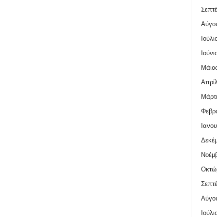
Σεπτέ
Αύγο
Ιούλι
Ιούνι
Μάιος
Απρίλ
Μάρτι
Φεβρο
Ιανου
Δεκέμ
Νοέμβ
Οκτώ
Σεπτέ
Αύγο
Ιούλι