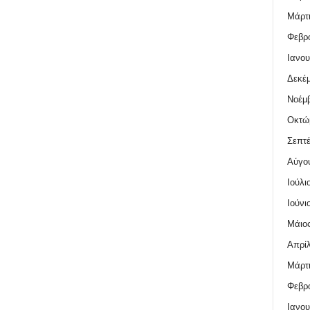
Μάρτι
Φεβρο
Ιανου
Δεκέμ
Νοέμβ
Οκτώ
Σεπτέ
Αύγο
Ιούλι
Ιούνι
Μάιος
Απρίλ
Μάρτι
Φεβρο
Ιανου