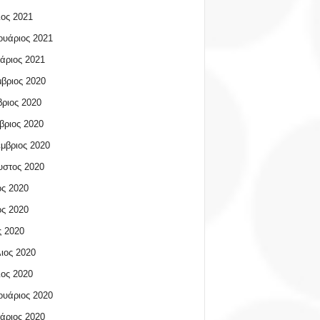
ος 2021
υάριος 2021
άριος 2021
βριος 2020
ριος 2020
βριος 2020
μβριος 2020
υστος 2020
ος 2020
ος 2020
 2020
ιος 2020
ος 2020
υάριος 2020
άριος 2020