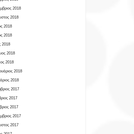
μβριος 2018
υστος 2018
ος 2018
ος 2018
 2018
ιος 2018
ος 2018
υάριος 2018
άριος 2018
βριος 2017
ριος 2017
βριος 2017
μβριος 2017
υστος 2017
ος 2017