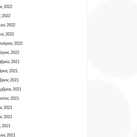
ος 2022
 2022
ιος 2022
ος 2022
υάριος 2022
άριος 2022
βριος 2021
ριος 2021
βριος 2021
μβριος 2021
υστος 2021
ος 2021
ος 2021
 2021
ιος 2021