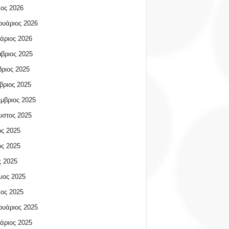
ος 2026
υάριος 2026
άριος 2026
βριος 2025
ριος 2025
βριος 2025
μβριος 2025
υστος 2025
ος 2025
ος 2025
 2025
ιος 2025
ος 2025
υάριος 2025
άριος 2025