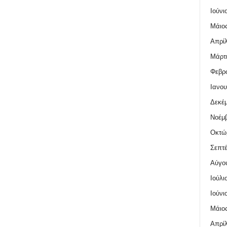
Ιούνι
Μάιος
Απρίλ
Μάρτι
Φεβρο
Ιανου
Δεκέμ
Νοέμβ
Οκτώ
Σεπτέ
Αύγο
Ιούλι
Ιούνι
Μάιος
Απρίλ