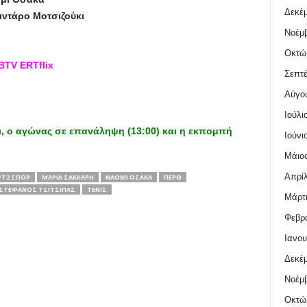
Δεκέμ
ιντάρο Μοτσιζούκι
Νοέμβ
Οκτώ
TV ERTflix
Σεπτέ
Αύγο
Ιούλι
), ο αγώνας σε επανάληψη (13:00) και η εκπομπή
Ιούνι
Μάιος
Απρίλ
ΡΤ2 ΣΠΟΡ
ΜΑΡΊΑ ΣΆΚΚΑΡΗ
ΝΑΌΜΙ ΟΣΆΚΑ
ΠΕΡΘ
ΣΤΈΦΑΝΟΣ ΤΣΙΤΣΙΠΆΣ
ΤΈΝΙΣ
Μάρτι
Φεβρο
Ιανου
Δεκέμ
Νοέμβ
Οκτώ