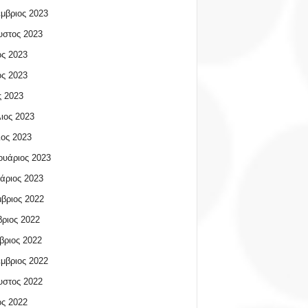
μβριος 2023
υστος 2023
ος 2023
ος 2023
 2023
ιος 2023
ος 2023
υάριος 2023
άριος 2023
βριος 2022
ριος 2022
βριος 2022
μβριος 2022
υστος 2022
ος 2022