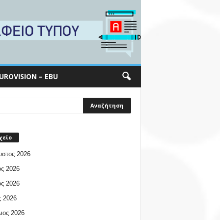
UROVISION – EBU
χείο
υστος 2026
ος 2026
ος 2026
 2026
ιος 2026