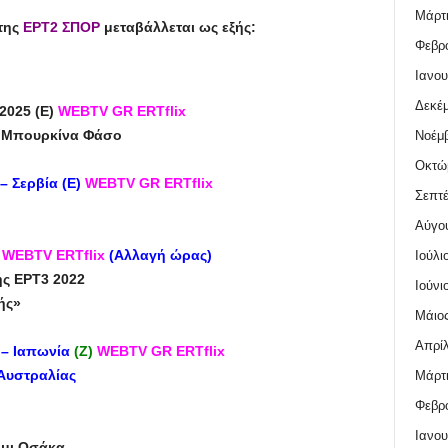
Μάρτι
της
ΕΡΤ2 ΣΠΟΡ
μεταβάλλεται ως εξής:
Φεβρο
Ιανου
Δεκέμ
2025 (
Ε
)
WEBTV GR ERTflix
 – Μπουρκίνα Φάσο
Νοέμβ
Οκτώ
– Σερβία (E)
WEBTV GR ERTflix
Σεπτέ
Αύγο
WEBTV ERTflix
(Αλλαγή ώρας)
Ιούλι
ής ΕΡΤ3 2022
Ιούνι
ής»
Μάιος
Απρίλ
 – Ιαπωνία
(Z)
WEBTV GR ERTflix
Αυστραλίας
Μάρτι
Φεβρο
Ιανου
όμι Οσάκα