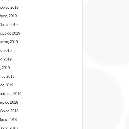
βριος 2019
ριος 2019
βριος 2019
μβριος 2019
υστος 2019
ος 2019
ος 2019
 2019
ιος 2019
ος 2019
υάριος 2019
άριος 2019
βριος 2018
ριος 2018
βριος 2018