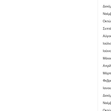
Δεκέμ
Νοέμβ
Οκτώ
Σεπτέ
Αύγο
Ιούλι
Ιούνι
Μάιος
Απρίλ
Μάρτι
Φεβρο
Ιανου
Δεκέμ
Νοέμβ
Οκτώ