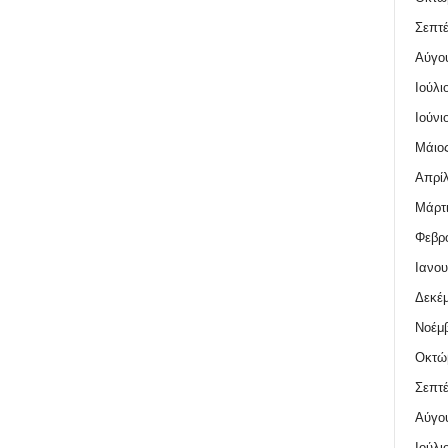
Σεπτέ
Αύγο
Ιούλι
Ιούνι
Μάιος
Απρίλ
Μάρτι
Φεβρο
Ιανου
Δεκέμ
Νοέμβ
Οκτώ
Σεπτέ
Αύγο
Ιούλι