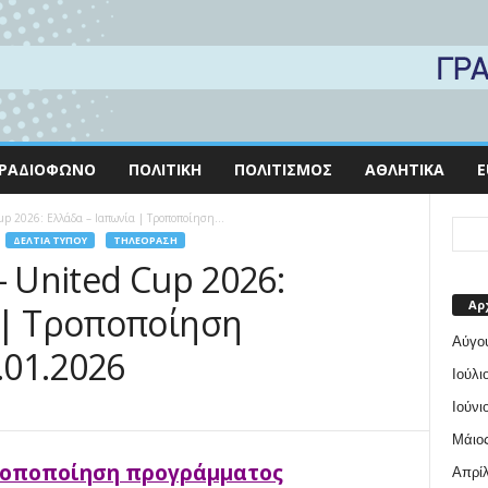
ΡΑΔΙΌΦΩΝΟ
ΠΟΛΙΤΙΚΉ
ΠΟΛΙΤΙΣΜΌΣ
ΑΘΛΗΤΙΚΆ
E
p 2026: Ελλάδα – Ιαπωνία | Τροποποίηση...
ΔΕΛΤΊΑ ΤΎΠΟΥ
ΤΗΛΕΌΡΑΣΗ
– United Cup 2026:
Αρ
 | Τροποποίηση
Αύγο
01.2026
Ιούλι
Ιούνι
Μάιος
ροποποίηση προγράμματος
Απρίλ